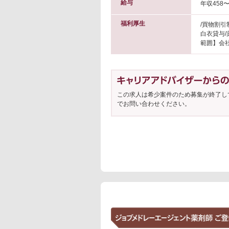
給与
年収458〜
福利厚生
/買物割引
白衣貸与
範囲】会社
この求人は希少案件のため募集が終了し
でお問い合わせください。