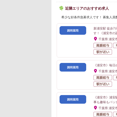
近隣エリアのおすすめ求人
希少な好条件急募求人です！ 募集人員
新浦安駅 徒歩
す！《浦安市の
千葉県 浦安
高
駅
《浦安市》毎日の
千葉県 浦安
高
駅
《浦安市》浦安
事も趣味もバッ
千葉県 浦安
高