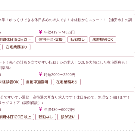
が近い
水準！ゆっくりできる休日多めの求人です！未経験からスタート！【浦安市】の調
市
年収419〜743万円
額給与
年間休日120日以上
住宅手当・支援
転勤なし
未経験者O
自動車通勤可
在宅業務あり
ート！先々の計画を立てやすい転勤ナシの求人！QOLを大切にした在宅医療も！
剤薬局♪
市
時給2000〜2200円
勤なし
未経験者OK
自動車通勤可
在宅業務あり
1分ですいすい通勤！高待遇の耳寄り求人です！休日多めで、無理なく働けます！
ラッグストア（調剤併設）♪
市
年収430〜600万円
額給与
年間休日120日以上
転勤なし
駅が近い