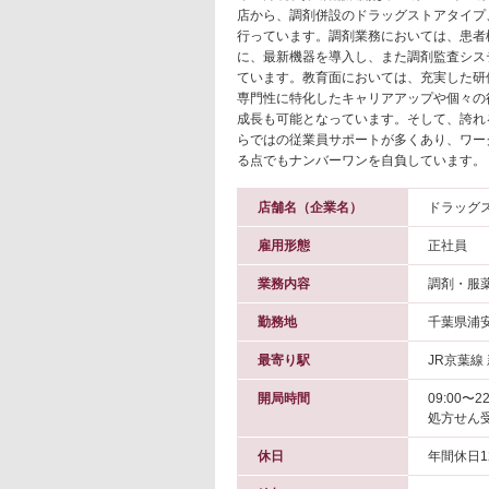
店から、調剤併設のドラッグストアタイプ
行っています。調剤業務においては、患者
に、最新機器を導入し、また調剤監査シス
ています。教育面においては、充実した研
専門性に特化したキャリアアップや個々の
成長も可能となっています。そして、誇れ
らではの従業員サポートが多くあり、ワー
る点でもナンバーワンを自負しています。
店舗名（企業名）
ドラッグ
雇用形態
正社員
業務内容
調剤・服
勤務地
千葉県浦
最寄り駅
JR京葉線
開局時間
09:00〜22
処方せん受
休日
年間休日1