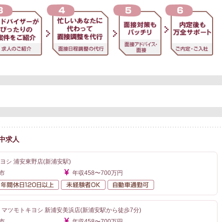
中求人
ヨシ 浦安東野店(新浦安駅)
市
年収458〜700万円
額給与
年間休日120日以上
未経験者OK
自動車通勤可
 マツモトキヨシ 新浦安美浜店(新浦安駅から徒歩7分)
市
年収458〜700万円