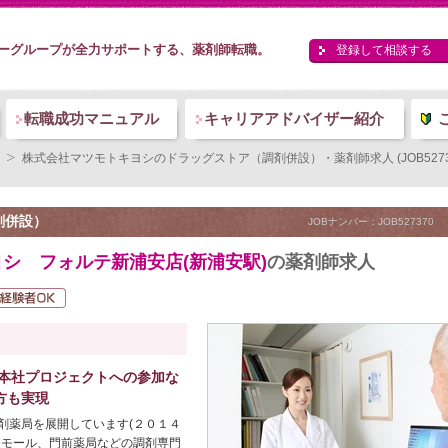
ーグループが全力サポートする、薬剤師転職。
登録して相談する
転職成功マニュアル
キャリアアドバイザー紹介
株式会社マツモトキヨシのドラッグストア（調剤併設）・薬剤師求人 (JOB5273
剤併設）
JOBナンバー：JOB527370
シ フォルテ新浦安店(新浦安駅)
の薬剤師求人
 本社プロジェクトへの参加な
方も実現
剤薬局を展開しています(２０１４
療モール、門前薬局などの調剤専門