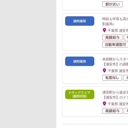
駅
時給も年収も高
剤薬局♪
千葉県 浦安
高
未経験からスタ
【浦安市】の調
千葉県 浦安
転
浦安駅から徒歩
【浦安市】のド
千葉県 浦安
高