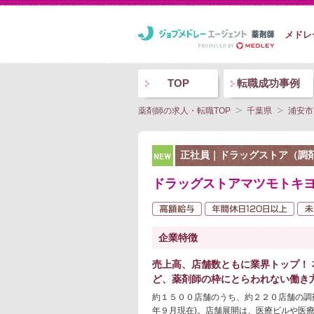
メドレ
TOP
転職成功事例
薬剤師の求人・転職TOP
千葉県
浦安市
NEW
正社員｜ドラッグストア（調
ドラッグストアマツモトキヨ
企業特徴
売上高、店舗数ともに業界トップ！
ど、薬剤師の枠にとらわれない働き
約１５００店舗のうち、約２２０店舗の調
年９月現在)。店舗展開は、医療ビルや医