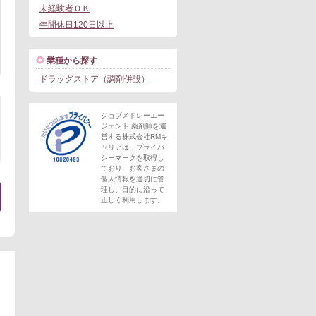
未経験者ＯＫ
年間休日120日以上
業種から探す
ドラッグストア（調剤併設）
ジョブメドレーエー
ジェント 薬剤師を運
営する株式会社RMキ
ャリアは、プライバ
シーマークを取得し
ており、お客さまの
個人情報を適切に管
理し、目的に沿って
正しく利用します。
。