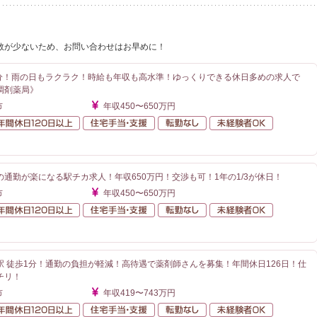
数が少ないため、お問い合わせはお早めに！
7分！雨の日もラクラク！時給も年収も高水準！ゆっくりできる休日多めの求人で
調剤薬局》
市
年収450〜650万円
額給与
年間休日120日以上
住宅手当・支援
転勤なし
未経験者O
が近い
通勤が楽になる駅チカ求人！年収650万円！交渉も可！1年の1/3が休日！
市
年収450〜650万円
額給与
年間休日120日以上
住宅手当・支援
転勤なし
未経験者O
が近い
駅 徒歩1分！通勤の負担が軽減！高待遇で薬剤師さんを募集！年間休日126日！仕
チリ！
市
年収419〜743万円
額給与
年間休日120日以上
住宅手当・支援
転勤なし
未経験者O