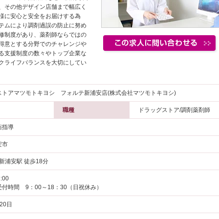
、その他デザイン店舗まで幅広く
様に安心と安全をお届けする為
テムにより調剤過誤の防止に努め
修制度があり、薬剤師ならではの
得意とする分野でのチャレンジや
る支援制度の数々やトップ企業な
クライフバランスを大切にしてい
ストアマツモトキヨシ フォルテ新浦安店(株式会社マツモトキヨシ)
職種
ドラッグストア/調剤薬剤師
薬指導
安市
 新浦安駅 徒歩18分
:00
付時間 9：00～18：30（日祝休み）
20日