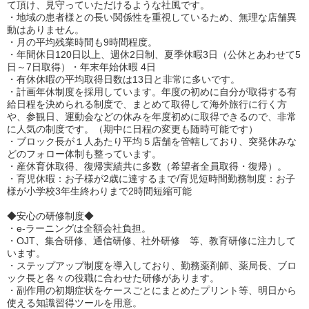
て頂け、見守っていただけるような社風です。
・地域の患者様との長い関係性を重視しているため、無理な店舗異
動はありません。
・月の平均残業時間も9時間程度。
・年間休日120日以上、週休2日制、夏季休暇3日（公休とあわせて5
日～7日取得）・年末年始休暇 4日
・有休休暇の平均取得日数は13日と非常に多いです。
・計画年休制度を採用しています。年度の初めに自分が取得する有
給日程を決められる制度で、まとめて取得して海外旅行に行く方
や、参観日、運動会などの休みを年度初めに取得できるので、非常
に人気の制度です。（期中に日程の変更も随時可能です）
・ブロック長が１人あたり平均５店舗を管轄しており、突発休みな
どのフォロー体制も整っています。
・産休育休取得、復帰実績共に多数（希望者全員取得・復帰）。
・育児休暇：お子様が2歳に達するまで/育児短時間勤務制度：お子
様が小学校3年生終わりまで2時間短縮可能
◆安心の研修制度◆
・e-ラーニングは全額会社負担。
・OJT、集合研修、通信研修、社外研修 等、教育研修に注力して
います。
・ステップアップ制度を導入しており、勤務薬剤師、薬局長、ブロ
ック長と各々の役職に合わせた研修があります。
・副作用の初期症状をケースごとにまとめたプリント等、明日から
使える知識習得ツールを用意。