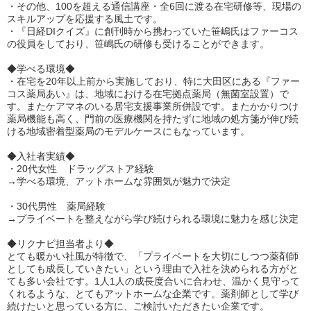
・その他、100を超える通信講座・全6回に渡る在宅研修等、現場の
スキルアップを応援する風土です。
・『日経DIクイズ』に創刊時から携わっていた笹嶋氏はファーコス
の役員をしており、笹嶋氏の研修も受けることができます。
◆学べる環境◆
・在宅を20年以上前から実施しており、特に大田区にある『ファー
コス薬局あい』は、地域における在宅拠点薬局（無菌室設置）で
す。またケアマネのいる居宅支援事業所併設です。またかかりつけ
薬局機能も高く、門前の医療機関を持たずに地域の処方箋が伸び続
ける地域密着型薬局のモデルケースにもなっています。
◆入社者実績◆
・20代女性 ドラッグストア経験
→学べる環境、アットホームな雰囲気が魅力で決定
・30代男性 薬局経験
→プライベートを整えながら学び続けられる環境に魅力を感じ決定
◆リクナビ担当者より◆
とても暖かい社風が特徴で、「プライベートを大切にしつつ薬剤師
としても成長していきたい」という理由で入社を決められる方がと
ても多い会社です。1人1人の成長度合いに合わせ、温かく見守って
くれるような、とてもアットホームな企業です。薬剤師として学び
続けたいと思っている方に、ご検討いただきたい企業です。