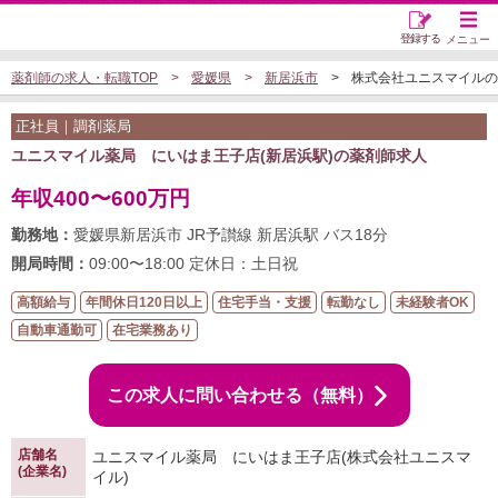
登録する
メニュー
薬剤師の求人・転職TOP
愛媛県
新居浜市
株式会社ユニスマイルの調剤
正社員｜調剤薬局
ユニスマイル薬局 にいはま王子店(新居浜駅)の薬剤師求人
年収400〜600万円
勤務地：
愛媛県新居浜市 JR予讃線 新居浜駅 バス18分
開局時間：
09:00〜18:00 定休日：土日祝
高額給与
年間休日120日以上
住宅手当・支援
転勤なし
未経験者OK
自動車通勤可
在宅業務あり
この求人に問い合わせる（無料）
店舗名
ユニスマイル薬局 にいはま王子店(株式会社ユニスマ
(企業名)
イル)