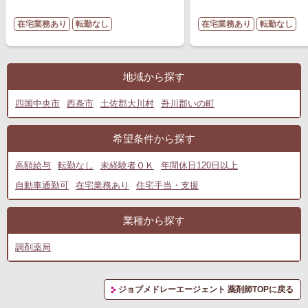
在宅業務あり
転勤なし
在宅業務あり
転勤なし
地域から探す
四国中央市
西条市
土佐郡大川村
吾川郡いの町
希望条件から探す
高額給与
転勤なし
未経験者ＯＫ
年間休日120日以上
自動車通勤可
在宅業務あり
住宅手当・支援
業種から探す
調剤薬局
ジョブメドレーエージェント 薬剤師TOPに戻る