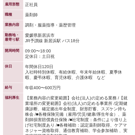
雇用形態
正社員
職種
薬剤師
業務内容
調剤・服薬指導・薬歴管理
勤務地・
愛媛県新居浜市
最寄り駅
JR予讃線 新居浜駅 バス18分
開局時間
09:00〜18:00
定休日：土日祝
休日
年間休日120日
入社時特別休暇、有給休暇、年末年始休暇、夏季休
暇、慶弔休暇、育児休暇、介護休暇 など
給与
年収400〜600万円
福利厚生
【業務内容の変更範囲】会社(法人)の定める業務 /【就
業場所の変更範囲】会社(法人)の定める事業所 /定期健
康診断、確定拠出年金制度、財形貯蓄、スズケン持ち
株会 /■各種保険完備（雇用/労災/健康/厚生年金）、薬
剤師損害賠償責任保険 /■社宅制度：条件により借り上
げ社宅制度あり /■各種補助：認定薬剤師取得、ケアマ
ネジャー資格取得、通信教育補助、学会参加補助 、実