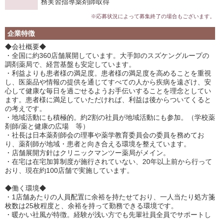
務実習指導薬剤師取得
※応募状況によって募集終了の場合もございます。
企業特徴
◆会社概要◆
・全国に約360店舗展開しています。大手卸のスズケングループの
調剤薬局で、経営基盤も安定しています。
・利益よりも患者様の満足度。患者様の満足度を高めることを重視
し、医薬品や情報の提供を通じてすべての人から疾病を遠ざけ、安
心して健康な毎日を過ごせるようお手伝いすることを理念としてい
ます。患者様に満足していただければ、利益は後からついてくると
の考えです。
・地域活動にも積極的。約2割の社員が地域活動にも参加。（学校薬
剤師/薬と健康の広場 等）
・社長は日本薬剤師会の理事や薬学教育委員会の委員を務めてお
り、薬剤師が地域・患者と向き合える環境を整えています。
・店舗展開方針はクリニックマンツー薬局がメイン。
・在宅は在宅加算制度が施行されていない、20年以上前から行って
おり、現在約100店舗で実施しています。
◆働く環境◆
・1店舗あたりの人員配置に余裕を持たせており、一人当たり処方箋
枚数は25枚程度と、余裕を持って勤務できる環境です。
・暖かい社風が特徴。経験が浅い方でも先輩社員全員でサポートし