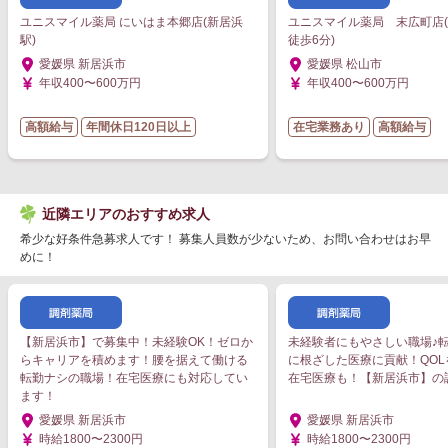
ユニスマイル薬局 にいはま本郷店(新居浜
ユニスマイル薬局 末広町店
駅)
徒歩6分)
愛媛県 新居浜市
愛媛県 松山市
年収400〜600万円
年収400〜600万円
高額給与
年間休日120日以上
在宅業務あり
高額給与
近隣エリアのおすすめ求人
希少な好条件急募求人です！ 募集人員数が少ないため、お問い合わせはお早
めに！
【新居浜市】で募集中！未経験OK！ゼロか
未経験者にもやさしい職場♪
らキャリアを積めます！腰を据えて働ける
に根ざした医療に貢献！QO
転勤ナシの職場！在宅医療にも対応してい
在宅医療も！【新居浜市】の
ます！
愛媛県 新居浜市
愛媛県 新居浜市
時給1800〜2300円
時給1800〜2300円