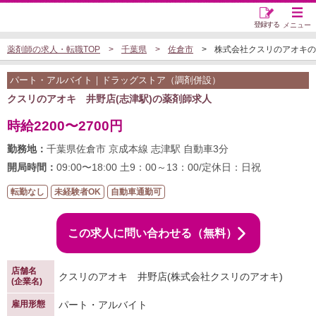
登録する
メニュー
薬剤師の求人・転職TOP
千葉県
佐倉市
株式会社クスリのアオキのド
パート・アルバイト｜ドラッグストア（調剤併設）
クスリのアオキ 井野店(志津駅)の薬剤師求人
時給2200〜2700円
勤務地：
千葉県佐倉市 京成本線 志津駅 自動車3分
開局時間：
09:00〜18:00 土9：00～13：00/定休日：日祝
転勤なし
未経験者OK
自動車通勤可
この求人に問い合わせる（無料）
店舗名
クスリのアオキ 井野店(株式会社クスリのアオキ)
(企業名)
雇用形態
パート・アルバイト