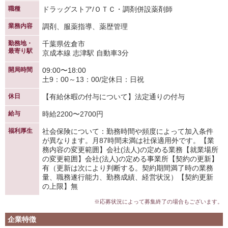
職種
ドラッグストア/ＯＴＣ・調剤併設薬剤師
業務内容
調剤、服薬指導、薬歴管理
勤務地・
千葉県佐倉市
最寄り駅
京成本線 志津駅 自動車3分
開局時間
09:00〜18:00
土9：00～13：00/定休日：日祝
休日
【有給休暇の付与について】法定通りの付与
給与
時給2200〜2700円
福利厚生
社会保険について：勤務時間や頻度によって加入条件
が異なります。月87時間未満は社保適用外です。【業
務内容の変更範囲】会社(法人)の定める業務【就業場所
の変更範囲】会社(法人)の定める事業所【契約の更新】
有（更新は次により判断する。契約期間満了時の業務
量、職務遂行能力、勤務成績、経営状況）【契約更新
の上限】無
※応募状況によって募集終了の場合もございます。
企業特徴