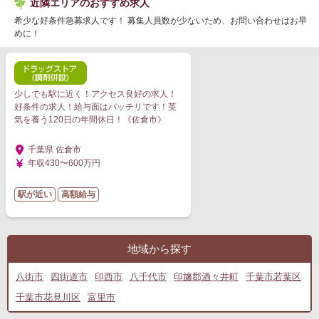
近隣エリアのおすすめ求人
希少な好条件急募求人です！ 募集人員数が少ないため、お問い合わせはお早
めに！
少しでも駅に近く！アクセス良好の求人！
好条件の求人！給与面はバッチリです！英
気を養う120日の年間休日！《佐倉市》
千葉県 佐倉市
年収430〜600万円
駅が近い
高額給与
地域から探す
八街市
四街道市
印西市
八千代市
印旛郡酒々井町
千葉市若葉区
千葉市花見川区
富里市