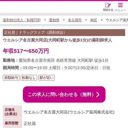
登録する
メニュー
薬剤師の求人・転職TOP
愛知県
名古屋市
南区
ウエルシア薬局
正社員｜ドラッグストア（調剤併設）
ウエルシア名古屋大同店(大同町駅から徒歩1分)の薬剤師求人
年収517〜650万円
勤務地：
愛知県名古屋市南区 名鉄常滑線 大同町駅 徒歩1分
開局時間：
09:00〜19:00 土曜日：9:00?13:00/定休日：日祝
高額給与
転勤なし
駅が近い
この求人に問い合わせる（無料）
店舗名
ウエルシア名古屋大同店(ウエルシア薬局株式会社)
(企業名)
雇用形態
正社員