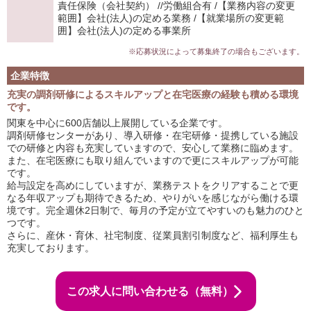
責任保険（会社契約） //労働組合有 /【業務内容の変更
範囲】会社(法人)の定める業務 /【就業場所の変更範
囲】会社(法人)の定める事業所
※応募状況によって募集終了の場合もございます。
企業特徴
充実の調剤研修によるスキルアップと在宅医療の経験も積める環境
です。
関東を中心に600店舗以上展開している企業です。
調剤研修センターがあり、導入研修・在宅研修・提携している施設
での研修と内容も充実していますので、安心して業務に臨めます。
また、在宅医療にも取り組んでいますので更にスキルアップが可能
です。
給与設定を高めにしていますが、業務テストをクリアすることで更
なる年収アップも期待できるため、やりがいを感じながら働ける環
境です。完全週休2日制で、毎月の予定が立てやすいのも魅力のひと
つです。
さらに、産休・育休、社宅制度、従業員割引制度など、福利厚生も
充実しております。
この求人に問い合わせる（無料）