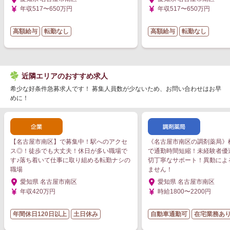
年収517〜650万円
年収517〜650万円
高額給与
転勤なし
高額給与
転勤なし
近隣エリアのおすすめ求人
希少な好条件急募求人です！ 募集人員数が少ないため、お問い合わせはお早
めに！
【名古屋市南区】で募集中！駅へのアクセ
《名古屋市南区の調剤薬局》桜
ス◎！徒歩でも大丈夫！休日が多い職場で
で通勤時間短縮！未経験者優
す♪落ち着いて仕事に取り組める転勤ナシの
切丁寧なサポート！異動によ
職場
ません！
愛知県 名古屋市南区
愛知県 名古屋市南区
年収420万円
時給1800〜2200円
年間休日120日以上
土日休み
自動車通勤可
在宅業務あ