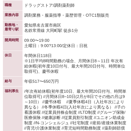
職種
ドラッグストア/調剤薬剤師
業務内容
調剤業務・服薬指導・薬歴管理・OTC1類販売
勤務地・
愛知県名古屋市南区
最寄り駅
名鉄常滑線 大同町駅 徒歩1分
開局時間
09:00〜19:00
土曜日：9:00?13:00/定休日：日祝
休日
年間休日118日
※1日平均8時間勤務の場合、月間休日8～11日 年次有
給休暇(初年度10日付与、最大年間20日付与、時間単位
取得可)、慶弔休暇
給与
年収517〜650万円
福利厚生
/年次有給休暇(初年度10日、最大年間20日付与、時間単
位取得可) //月間休日8~10日(2月が8日でその他の月は9
～10日） //慶弔休暇 //夏季休暇4日（入社年次により
異なる） //冬季休暇4日(入社年次により異なる） //子の
看護休暇 //従業員持株会制度 //LTD制度 //グループ保険/
医療保険 //健康診断 //従業員割引制度 //ユニオン助成金
制度 //N-コンシェルジュ //社宅制度 //産前/産後休業制度
//育児/介護休業制度 //育児短時間勤務制度 //薬剤師賠償