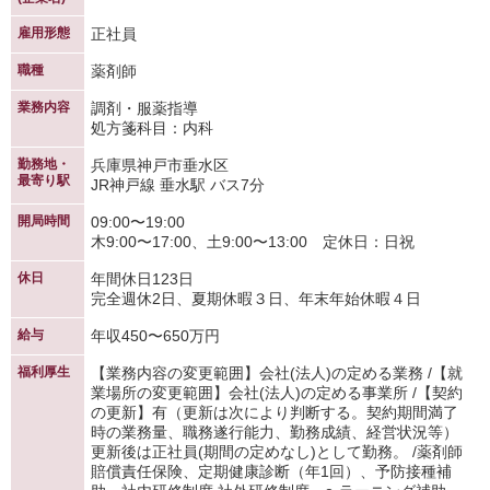
雇用形態
正社員
職種
薬剤師
業務内容
調剤・服薬指導
処方箋科目：内科
勤務地・
兵庫県神戸市垂水区
最寄り駅
JR神戸線 垂水駅 バス7分
開局時間
09:00〜19:00
木9:00〜17:00、土9:00〜13:00 定休日：日祝
休日
年間休日123日
完全週休2日、夏期休暇３日、年末年始休暇４日
給与
年収450〜650万円
福利厚生
【業務内容の変更範囲】会社(法人)の定める業務 /【就
業場所の変更範囲】会社(法人)の定める事業所 /【契約
の更新】有（更新は次により判断する。契約期間満了
時の業務量、職務遂行能力、勤務成績、経営状況等）
更新後は正社員(期間の定めなし)として勤務。 /薬剤師
賠償責任保険、定期健康診断（年1回）、予防接種補