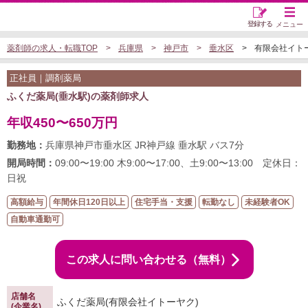
登録する
メニュー
薬剤師の求人・転職TOP
兵庫県
神戸市
垂水区
有限会社イトー
正社員｜調剤薬局
ふくだ薬局(垂水駅)の薬剤師求人
年収450〜650万円
勤務地：
兵庫県神戸市垂水区 JR神戸線 垂水駅 バス7分
開局時間：
09:00〜19:00 木9:00〜17:00、土9:00〜13:00 定休日：
日祝
高額給与
年間休日120日以上
住宅手当・支援
転勤なし
未経験者OK
自動車通勤可
この求人に問い合わせる（無料）
店舗名
ふくだ薬局(有限会社イトーヤク)
(企業名)