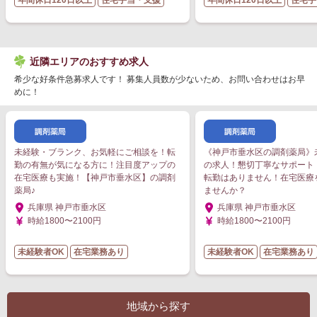
年間休日120日以上
住宅手当・支援
年間休日120日以上
住宅手
近隣エリアのおすすめ求人
希少な好条件急募求人です！ 募集人員数が少ないため、お問い合わせはお早
めに！
未経験・ブランク、お気軽にご相談を！転
《神戸市垂水区の調剤薬局》
勤の有無が気になる方に！注目度アップの
の求人！懇切丁寧なサポート
在宅医療も実施！【神戸市垂水区】の調剤
転勤はありません！在宅医療
薬局♪
ませんか？
兵庫県 神戸市垂水区
兵庫県 神戸市垂水区
時給1800〜2100円
時給1800〜2100円
未経験者OK
在宅業務あり
未経験者OK
在宅業務あり
地域から探す