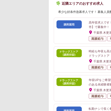
近隣エリアのおすすめ求人
希少な好条件急募求人です！ 募集人員
高年収求人です
市】で募集中！
千葉県 木更
高
時給も年収も高
ドラッグストア
千葉県 木更
高
年収UPをご希
のある未経験者
千葉県 木更
高
転勤ナシで長く