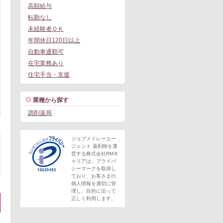
高額給与
転勤なし
未経験者ＯＫ
年間休日120日以上
自動車通勤可
在宅業務あり
住宅手当・支援
業種から探す
調剤薬局
ジョブメドレーエー
ジェント 薬剤師を運
営する株式会社RMキ
ャリアは、プライバ
シーマークを取得し
ており、お客さまの
個人情報を適切に管
理し、目的に沿って
正しく利用します。
。