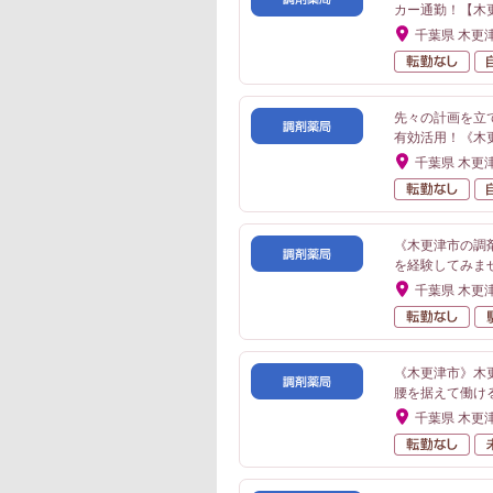
カー通勤！【木
千葉県 木更
転
先々の計画を立
有効活用！《木
千葉県 木更
転
《木更津市の調
を経験してみま
千葉県 木更
転
《木更津市》木
腰を据えて働け
千葉県 木更
転