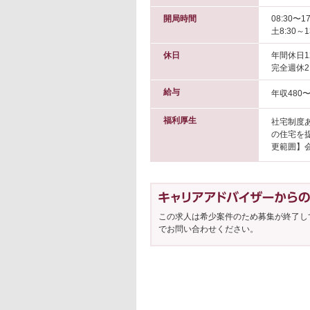
開局時間
08:30〜17
土8:30～
休日
年間休日1
完全週休
給与
年収480〜
福利厚生
社宅制度あ
の住宅を提
更範囲】会
この求人は希少案件のため募集が終了し
でお問い合わせください。