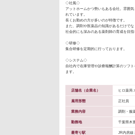
◇社風◇
アットホームかつ勢いもある会社。雰囲気
れています。
長くお勤めの方が多いのが特徴です。
また、調剤や医薬品の知識があるだけでな
社会的にも深みのある薬剤師の育成を目指
◇研修◇
集合研修を定期的に行っております。
◇システム◇
自社内で在庫管理や診療報酬計算のソフト
ます。
店舗名（企業名）
ヒロ薬局 
雇用形態
正社員
業務内容
調剤・服
勤務地
千葉県木
最寄り駅
JR内房線