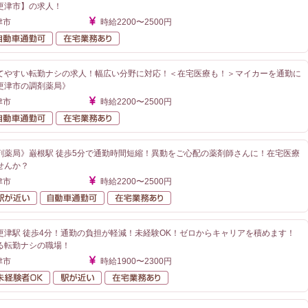
更津市】の求人！
津市
時給2200〜2500円
勤なし
自動車通勤可
在宅業務あり
てやすい転勤ナシの求人！幅広い分野に対応！＜在宅医療も！＞マイカーを通勤に
更津市の調剤薬局》
津市
時給2200〜2500円
勤なし
自動車通勤可
在宅業務あり
剤薬局》巌根駅 徒歩5分で通勤時間短縮！異動をご心配の薬剤師さんに！在宅医療
せんか？
津市
時給2200〜2500円
勤なし
駅が近い
自動車通勤可
在宅業務あり
更津駅 徒歩4分！通勤の負担が軽減！未経験OK！ゼロからキャリアを積めます！
る転勤ナシの職場！
津市
時給1900〜2300円
勤なし
未経験者OK
駅が近い
在宅業務あり