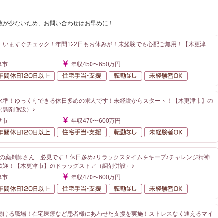
数が少ないため、お問い合わせはお早めに！
！いますぐチェック！年間122日もお休みが！未経験でも心配ご無用！【木更津
津市
年収450〜650万円
額給与
年間休日120日以上
住宅手当・支援
転勤なし
未経験者O
水準！ゆっくりできる休日多めの求人です！未経験からスタート！【木更津市】の
（調剤併設）♪
津市
年収470〜600万円
額給与
年間休日120日以上
住宅手当・支援
転勤なし
未経験者O
望の薬剤師さん、必見です！休日多め♪リラックスタイムをキープ♪チャレンジ精神
歓迎！【木更津市】のドラッグストア（調剤併設）♪
津市
年収470〜600万円
額給与
年間休日120日以上
住宅手当・支援
転勤なし
未経験者O
働ける職場！在宅医療など患者様にあわせた支援を実施！ストレスなく通えるマイ