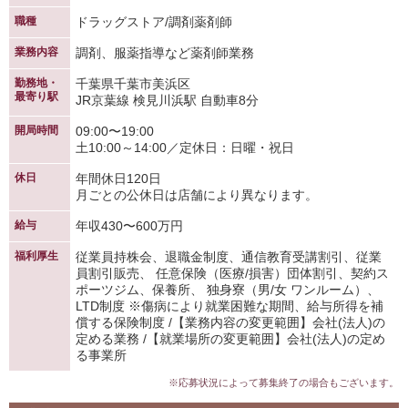
職種
ドラッグストア/調剤薬剤師
業務内容
調剤、服薬指導など薬剤師業務
勤務地・
千葉県千葉市美浜区
最寄り駅
JR京葉線 検見川浜駅 自動車8分
開局時間
09:00〜19:00
土10:00～14:00／定休日：日曜・祝日
休日
年間休日120日
月ごとの公休日は店舗により異なります。
給与
年収430〜600万円
福利厚生
従業員持株会、退職金制度、通信教育受講割引、従業
員割引販売、 任意保険（医療/損害）団体割引、契約ス
ポーツジム、保養所、 独身寮（男/女 ワンルーム）、
LTD制度 ※傷病により就業困難な期間、給与所得を補
償する保険制度 /【業務内容の変更範囲】会社(法人)の
定める業務 /【就業場所の変更範囲】会社(法人)の定め
る事業所
※応募状況によって募集終了の場合もございます。