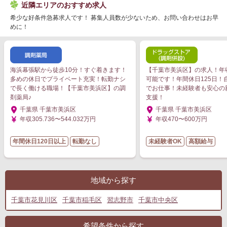
近隣エリアのおすすめ求人
希少な好条件急募求人です！ 募集人員数が少ないため、お問い合わせはお早
めに！
海浜幕張駅から徒歩10分！すぐ着きます！
【千葉市美浜区】の求人！年収
多めの休日でプライベート充実！転勤ナシ
可能です！年間休日125日！
で長く働ける職場！【千葉市美浜区】の調
でお仕事！未経験者も安心の
剤薬局♪
支援！
千葉県 千葉市美浜区
千葉県 千葉市美浜区
年収305.736〜544.032万円
年収470〜600万円
年間休日120日以上
転勤なし
未経験者OK
高額給与
地域から探す
千葉市花見川区
千葉市稲毛区
習志野市
千葉市中央区
希望条件から探す