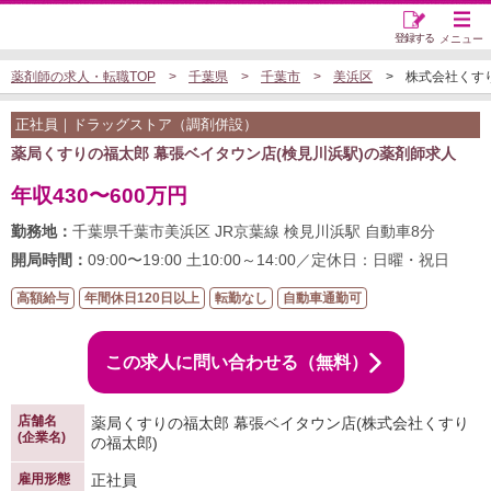
登録する
メニュー
薬剤師の求人・転職TOP
千葉県
千葉市
美浜区
株式会社くすり
正社員｜ドラッグストア（調剤併設）
薬局くすりの福太郎 幕張ベイタウン店(検見川浜駅)の薬剤師求人
年収430〜600万円
勤務地：
千葉県千葉市美浜区 JR京葉線 検見川浜駅 自動車8分
開局時間：
09:00〜19:00 土10:00～14:00／定休日：日曜・祝日
高額給与
年間休日120日以上
転勤なし
自動車通勤可
この求人に問い合わせる（無料）
店舗名
薬局くすりの福太郎 幕張ベイタウン店(株式会社くすり
(企業名)
の福太郎)
雇用形態
正社員