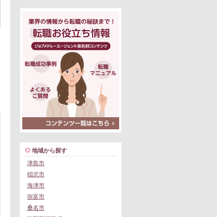
地域から探す
津島市
稲沢市
海津市
弥富市
桑名市