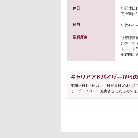
休日
年間休日1
完全週休
給与
年収424〜
福利厚生
財形貯蓄
赴任する
ドメイド部
更範囲】会
年間休日120日以上、日祝祭日定休な
く、プライベート充実させられるのでオ