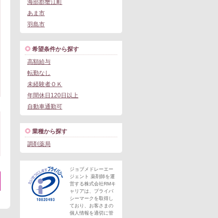
海部郡蟹江町
あま市
羽島市
希望条件から探す
高額給与
転勤なし
未経験者ＯＫ
年間休日120日以上
自動車通勤可
業種から探す
調剤薬局
ジョブメドレーエー
ジェント 薬剤師を運
営する株式会社RMキ
ャリアは、プライバ
。
シーマークを取得し
ており、お客さまの
個人情報を適切に管