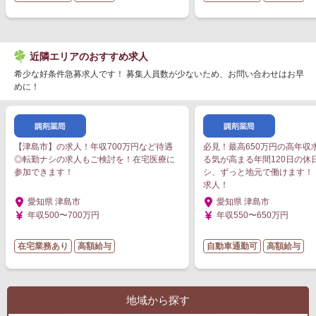
近隣エリアのおすすめ求人
希少な好条件急募求人です！ 募集人員数が少ないため、お問い合わせはお早
めに！
【津島市】の求人！年収700万円など待遇
必見！最高650万円の高年収
◎転勤ナシの求人もご検討を！在宅医療に
る気が高まる年間120日の休
参加できます！
シ、ずっと地元で働けます！
求人！
愛知県 津島市
愛知県 津島市
年収500〜700万円
年収550〜650万円
在宅業務あり
高額給与
自動車通勤可
高額給与
地域から探す