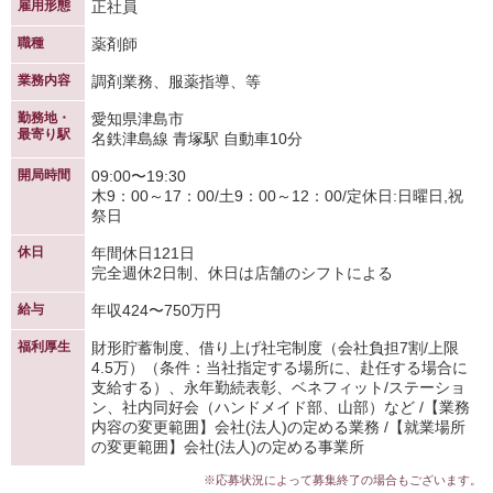
雇用形態
正社員
職種
薬剤師
業務内容
調剤業務、服薬指導、等
勤務地・
愛知県津島市
最寄り駅
名鉄津島線 青塚駅 自動車10分
開局時間
09:00〜19:30
木9：00～17：00/土9：00～12：00/定休日:日曜日,祝
祭日
休日
年間休日121日
完全週休2日制、休日は店舗のシフトによる
給与
年収424〜750万円
福利厚生
財形貯蓄制度、借り上げ社宅制度（会社負担7割/上限
4.5万）（条件：当社指定する場所に、赴任する場合に
支給する）、永年勤続表彰、ベネフィット/ステーショ
ン、社内同好会（ハンドメイド部、山部）など /【業務
内容の変更範囲】会社(法人)の定める業務 /【就業場所
の変更範囲】会社(法人)の定める事業所
※応募状況によって募集終了の場合もございます。