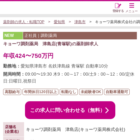
登録する
メニュー
薬剤師の求人・転職TOP
愛知県
津島市
キョーワ薬局株式会社の調剤薬
NEW
正社員｜調剤薬局
キョーワ調剤薬局 津島店(青塚駅)の薬剤師求人
年収424〜750万円
勤務地：
愛知県津島市 名鉄津島線 青塚駅 自動車10分
開局時間：
09:00〜19:30 木9：00～17：00/土9：00～12：00/定休
日:日曜日,祝祭日
高額給与
年間休日120日以上
転勤なし
未経験者OK
自動車通勤可
この求人に問い合わせる（無料）
店舗名
キョーワ調剤薬局 津島店(キョーワ薬局株式会社)
(企業名)