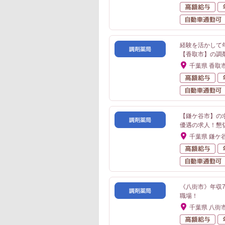
高
経験を活かして
【香取市】の調
千葉県 香取
高
【鎌ケ谷市】の
優遇の求人！懇
千葉県 鎌ケ
高
《八街市》年収
職場！
千葉県 八街
高