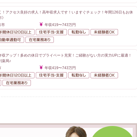
く！アクセス良好の求人！高年収求人です！いますぐチェック！年間126日もお休
市》
谷市
年収419〜743万円
額給与
年間休日120日以上
住宅手当・支援
転勤なし
未経験者O
が近い
自動車通勤可
在宅業務あり
年収アップ！多めの休日でプライベート充実！ご経験がない方の実力UPに最適！
剤薬局♪
市
年収419〜743万円
額給与
年間休日120日以上
住宅手当・支援
転勤なし
未経験者O
自動車通勤可
在宅業務あり