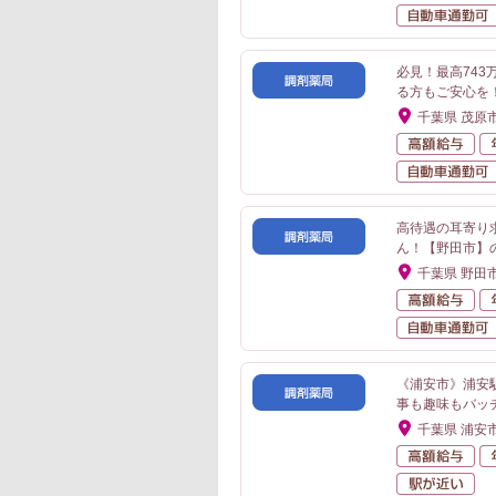
必見！最高74
る方もご安心を
千葉県 茂原
高
高待遇の耳寄り
ん！【野田市】
千葉県 野田
高
《浦安市》浦安
事も趣味もバッ
千葉県 浦安
高
駅