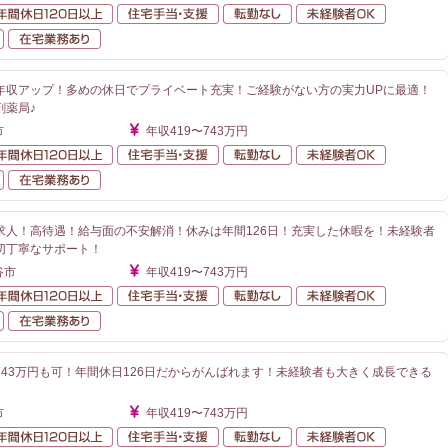
額給与
年間休日120日以上
住宅手当・支援
転勤なし
未経験者O
自動車通勤可
在宅業務あり
年収アップ！多めの休日でプライベート充実！ご経験がない方の実力UPに最適！
剤薬局♪
市
年収419〜743万円
額給与
年間休日120日以上
住宅手当・支援
転勤なし
未経験者O
自動車通勤可
在宅業務あり
求人！高待遇！給与面の不安解消！休みは年間126日！充実した休暇を！未経験者
切丁寧なサポート！
谷市
年収419〜743万円
額給与
年間休日120日以上
住宅手当・支援
転勤なし
未経験者O
自動車通勤可
在宅業務あり
743万円も可！年間休日126日だからがんばれます！未経験者も大きく成長できる
市
年収419〜743万円
額給与
年間休日120日以上
住宅手当・支援
転勤なし
未経験者O