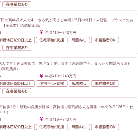
自動車通勤可
在宅業務あり
3万円の高年収求人です！やる気が高まる年間126日の休日！未経験・ブランクのあ
！【茂原市】の調剤薬局♪
市
年収419〜743万円
額給与
年間休日120日以上
住宅手当・支援
転勤なし
未経験者O
自動車通勤可
在宅業務あり
求人です！休日多めで、無理なく働けます！未経験でも、まったく問題ありませ
の調剤薬局♪
市
年収419〜743万円
額給与
年間休日120日以上
住宅手当・支援
転勤なし
未経験者O
自動車通勤可
在宅業務あり
駅 徒歩1分！通勤の負担が軽減！高待遇で薬剤師さんを募集！年間休日126日！仕
チリ！
市
年収419〜743万円
額給与
年間休日120日以上
住宅手当・支援
転勤なし
未経験者O
が近い