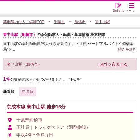
登録する
メニュー
薬剤師の求人・転職TOP
千葉県
船橋市
東中山駅
東中山駅（船橋市）
の薬剤師求人・転職・募集情報 検索結果
東中山駅の薬剤師転職/求人検索結果です。正社員/パート/アルバイトや調剤薬
局/ド
…
続きを読む
東中山駅（船橋市）
+条件を変更する
1
件
の薬剤師求人が見つかりました。（1-1件）
新着順
年収順
京成本線 東中山駅 徒歩16分
千葉県船橋市
正社員｜ドラッグストア（調剤併設）
年収430〜600万円