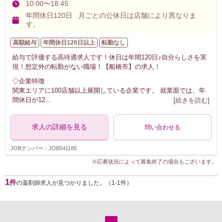
10:00〜18:45
年間休日120日 月ごとの公休日は店舗により異なりま
す。
高額給与
年間休日120日以上
転勤なし
給与で評価する高待遇求人です！休日は年間120日♪自分らしさを実
現！想定外の転勤がない職場！【船橋市】の求人！
◇企業特徴
関東エリアに100店舗以上展開している企業です。 就業面では、年
間休日が12
...
[続きを読む]
求人の詳細を見る
問い合わせる
JOBナンバー：JOB541185
※応募状況によって募集終了の場合もございます。
1
件
の薬剤師求人が見つかりました。（1-1件）