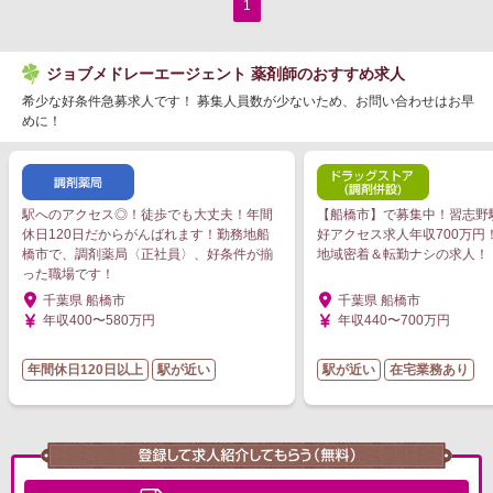
1
ジョブメドレーエージェント 薬剤師のおすすめ求人
希少な好条件急募求人です！ 募集人員数が少ないため、お問い合わせはお早
めに！
駅へのアクセス◎！徒歩でも大丈夫！年間
【船橋市】で募集中！習志野駅
休日120日だからがんばれます！勤務地船
好アクセス求人年収700万円
橋市で、調剤薬局〈正社員〉、好条件が揃
地域密着＆転勤ナシの求人！
った職場です！
千葉県 船橋市
千葉県 船橋市
年収400〜580万円
年収440〜700万円
年間休日120日以上
駅が近い
駅が近い
在宅業務あり