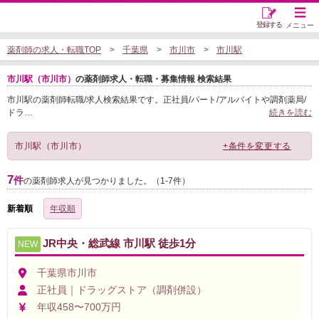
登録する
メニュー
薬剤師の求人・転職TOP
千葉県
市川市
市川駅
市川駅（市川市）
の薬剤師求人・転職・募集情報 検索結果
市川駅の薬剤師転職/求人検索結果です。正社員/パート/アルバイトや調剤薬局/
ドラ
…
続きを読む
市川駅（市川市）
+条件を変更する
7
件
の薬剤師求人が見つかりました。（1-7件）
新着順
年収順
JR中央・総武線 市川駅 徒歩1分
NEW
千葉県市川市
正社員｜ドラッグストア（調剤併設）
年収458〜700万円