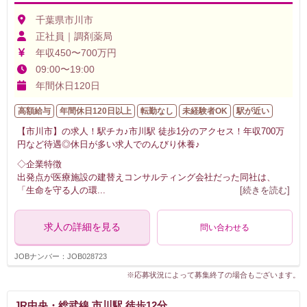
千葉県市川市
正社員｜調剤薬局
年収450〜700万円
09:00〜19:00
年間休日120日
高額給与
年間休日120日以上
転勤なし
未経験者OK
駅が近い
【市川市】の求人！駅チカ♪市川駅 徒歩1分のアクセス！年収700万
円など待遇◎休日が多い求人でのんびり休養♪
◇企業特徴
出発点が医療施設の建替えコンサルティング会社だった同社は、
「生命を守る人の環
...
[続きを読む]
求人の詳細を見る
問い合わせる
JOBナンバー：JOB028723
※応募状況によって募集終了の場合もございます。
JR中央・総武線 市川駅 徒歩12分