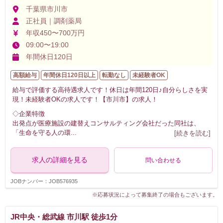
千葉県市川市
正社員｜調剤薬局
年収450〜700万円
09:00〜19:00
年間休日120日
高額給与
年間休日120日以上
転勤なし
未経験者OK
給与で評価する高待遇求人です！休日は年間120日♪自分らしさを実
現！未経験者OKの求人です！【市川市】の求人！
◇企業特徴
出発点が医療施設の建替えコンサルティング会社だった同社は、
「生命を守る人の環
...
[続きを読む]
求人の詳細を見る
問い合わせる
JOBナンバー：JOB576935
※応募状況によって募集終了の場合もございます。
JR中央・総武線 市川駅 徒歩1分