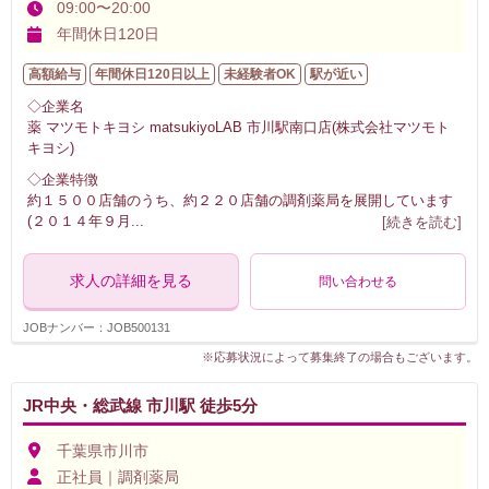
09:00〜20:00
年間休日120日
高額給与
年間休日120日以上
未経験者OK
駅が近い
◇企業名
薬 マツモトキヨシ matsukiyoLAB 市川駅南口店(株式会社マツモト
キヨシ)
◇企業特徴
約１５００店舗のうち、約２２０店舗の調剤薬局を展開しています
(２０１４年９月
...
[続きを読む]
求人の詳細を見る
問い合わせる
JOBナンバー：JOB500131
※応募状況によって募集終了の場合もございます。
JR中央・総武線 市川駅 徒歩5分
千葉県市川市
正社員｜調剤薬局