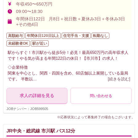
年収450〜650万円
09:00〜18:30
年間休日122日 月8日＋祝日数＋夏休み3日＋冬休み3日
+その他4日
高額給与
年間休日120日以上
住宅手当・支援
転勤なし
未経験者OK
駅が近い
駅からすぐ！市川駅から徒歩5分！必見！最高650万円の高年収求人
です！やる気が高まる年間122日の休日！【市川市】の求人！
◇企業特徴
関東を中心とし、関西・四国を含め、60店舗以上展開している薬局
です。 半数以
...
[続きを読む]
求人の詳細を見る
問い合わせる
JOBナンバー：JOB599505
※応募状況によって募集終了の場合もございます。
JR中央・総武線 市川駅 バス12分