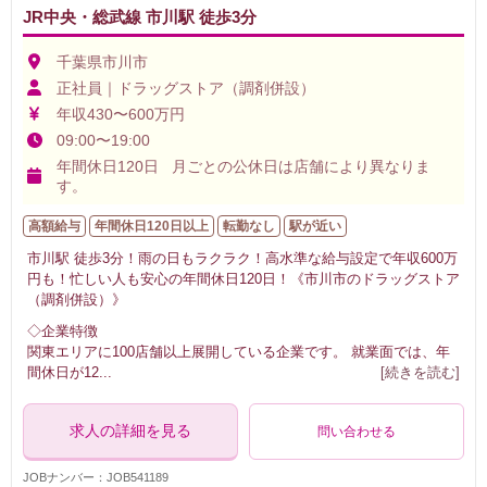
JR中央・総武線 市川駅 徒歩3分
千葉県市川市
正社員｜ドラッグストア（調剤併設）
年収430〜600万円
09:00〜19:00
年間休日120日 月ごとの公休日は店舗により異なりま
す。
高額給与
年間休日120日以上
転勤なし
駅が近い
市川駅 徒歩3分！雨の日もラクラク！高水準な給与設定で年収600万
円も！忙しい人も安心の年間休日120日！《市川市のドラッグストア
（調剤併設）》
◇企業特徴
関東エリアに100店舗以上展開している企業です。 就業面では、年
間休日が12
...
[続きを読む]
求人の詳細を見る
問い合わせる
JOBナンバー：JOB541189