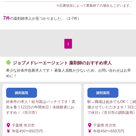
※応募状況によって募集終了の場合もございます。
7
件
の薬剤師求人が見つかりました。（1-7件）
1
ジョブメドレーエージェント 薬剤師のおすすめ求人
希少な好条件急募求人です！ 募集人員数が少ないため、お問い合わせはお早
めに！
好条件の求人！給与面はバッチリです！英
駅→職場は徒歩でもOK！ご
気を養う122日の年間休日！未経験者にお
価させていただきます！3日
すすめ！《市川市》
で休日♪《市川市の調剤薬局
千葉県 市川市
千葉県 市川市
年収450〜650万円
年収450〜650万円