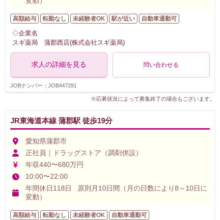
変動）
高額給与
転勤なし
未経験者OK
駅が近い
自動車通勤可
◇企業名
スギ薬局 蒲郡西店(株式会社スギ薬局)
求人の詳細を見る
問い合わせる
JOBナンバー：JOB447291
※応募状況によって募集終了の場合もございます。
JR東海道本線 蒲郡駅 徒歩19分
愛知県蒲郡市
正社員｜ドラッグストア（調剤併設）
年収440〜680万円
10:00〜22:00
年間休日118日 原則月10日間（月の日数により8～10日に
変動）
高額給与
転勤なし
未経験者OK
自動車通勤可