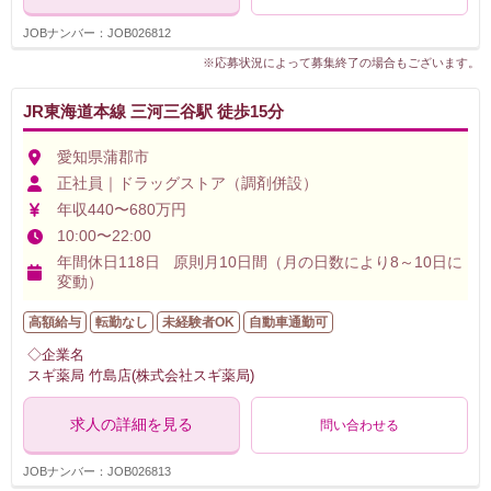
JOBナンバー：JOB026812
※応募状況によって募集終了の場合もございます。
JR東海道本線 三河三谷駅 徒歩15分
愛知県蒲郡市
正社員｜ドラッグストア（調剤併設）
年収440〜680万円
10:00〜22:00
年間休日118日 原則月10日間（月の日数により8～10日に
変動）
高額給与
転勤なし
未経験者OK
自動車通勤可
◇企業名
スギ薬局 竹島店(株式会社スギ薬局)
求人の詳細を見る
問い合わせる
JOBナンバー：JOB026813