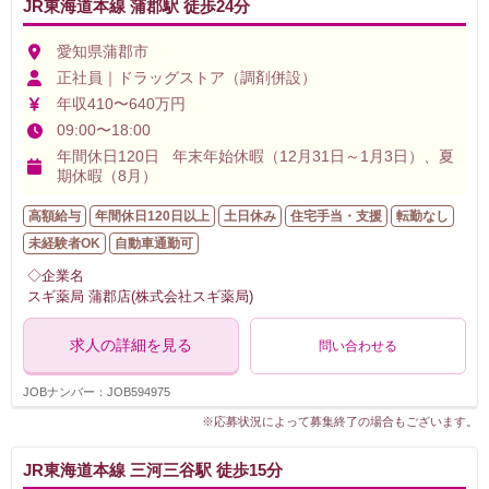
JR東海道本線 蒲郡駅 徒歩24分
愛知県蒲郡市
正社員｜ドラッグストア（調剤併設）
年収410〜640万円
09:00〜18:00
年間休日120日 年末年始休暇（12月31日～1月3日）、夏
期休暇（8月）
高額給与
年間休日120日以上
土日休み
住宅手当・支援
転勤なし
未経験者OK
自動車通勤可
◇企業名
スギ薬局 蒲郡店(株式会社スギ薬局)
求人の詳細を見る
問い合わせる
JOBナンバー：JOB594975
※応募状況によって募集終了の場合もございます。
JR東海道本線 三河三谷駅 徒歩15分