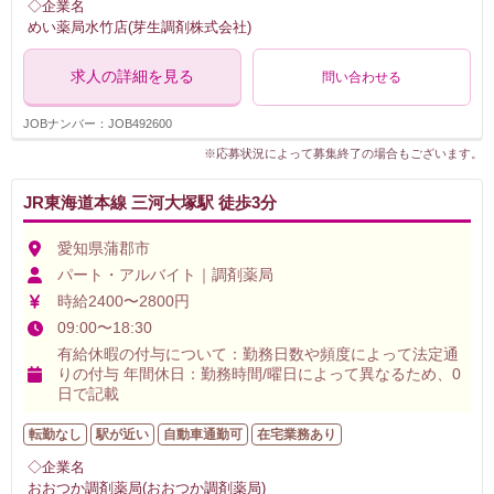
◇企業名
めい薬局水竹店(芽生調剤株式会社)
求人の詳細を見る
問い合わせる
JOBナンバー：JOB492600
※応募状況によって募集終了の場合もございます。
JR東海道本線 三河大塚駅 徒歩3分
愛知県蒲郡市
パート・アルバイト｜調剤薬局
時給2400〜2800円
09:00〜18:30
有給休暇の付与について：勤務日数や頻度によって法定通
りの付与 年間休日：勤務時間/曜日によって異なるため、0
日で記載
転勤なし
駅が近い
自動車通勤可
在宅業務あり
◇企業名
おおつか調剤薬局(おおつか調剤薬局)