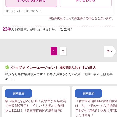
求人の詳細を見る
問い合わせる
JOBナンバー：JOB345537
※応募状況によって募集終了の場合もございます。
23
件
の薬剤師求人が見つかりました。（1-20件）
1
2
ジョブメドレーエージェント 薬剤師のおすすめ求人
希少な好条件急募求人です！ 募集人員数が少ないため、お問い合わせはお早
めに！
駅→職場は徒歩でもOK！高水準な給与設定
《名古屋市昭和区の調剤薬局
で年収750万円も！忙しい人も安心の年間
は、歩いて通いたくなる通勤
休日121日！《名古屋市東区の調剤薬局》
与面の不安解消！休みは年間1
した休暇を！