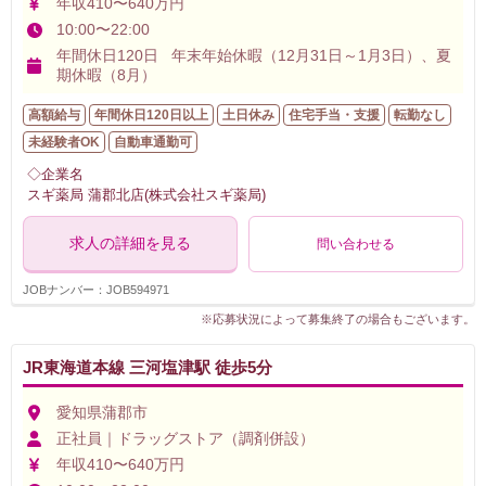
年収410〜640万円
10:00〜22:00
年間休日120日 年末年始休暇（12月31日～1月3日）、夏
期休暇（8月）
高額給与
年間休日120日以上
土日休み
住宅手当・支援
転勤なし
未経験者OK
自動車通勤可
◇企業名
スギ薬局 蒲郡北店(株式会社スギ薬局)
求人の詳細を見る
問い合わせる
JOBナンバー：JOB594971
※応募状況によって募集終了の場合もございます。
JR東海道本線 三河塩津駅 徒歩5分
愛知県蒲郡市
正社員｜ドラッグストア（調剤併設）
年収410〜640万円