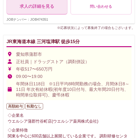
求人の詳細を見る
問い合わせる
JOBナンバー：JOB474351
※応募状況によって募集終了の場合もございます。
JR東海道本線 三河塩津駅 徒歩15分
愛知県蒲郡市
正社員｜ドラッグストア（調剤併設）
年収517〜650万円
09:00〜19:00
年間休日118日 ※1日平均8時間勤務の場合、月間休日8～
11日 年次有給休暇(初年度10日付与、最大年間20日付与、
時間単位取得可)、慶弔休暇
高額給与
転勤なし
◇企業名
ウエルシア蒲郡竹谷町店(ウエルシア薬局株式会社)
◇企業特徴
関東を中心に600店舗以上展開している企業です。 調剤研修センタ