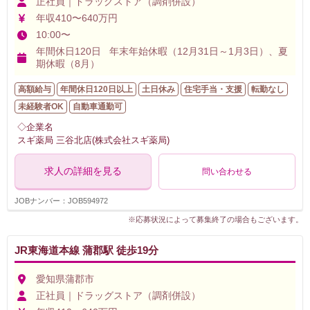
正社員｜ドラッグストア（調剤併設）
年収410〜640万円
10:00〜
年間休日120日 年末年始休暇（12月31日～1月3日）、夏
期休暇（8月）
高額給与
年間休日120日以上
土日休み
住宅手当・支援
転勤なし
未経験者OK
自動車通勤可
◇企業名
スギ薬局 三谷北店(株式会社スギ薬局)
求人の詳細を見る
問い合わせる
JOBナンバー：JOB594972
※応募状況によって募集終了の場合もございます。
JR東海道本線 蒲郡駅 徒歩19分
愛知県蒲郡市
正社員｜ドラッグストア（調剤併設）