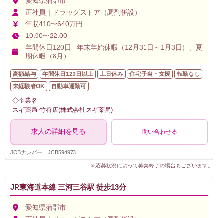
愛知県蒲郡市
正社員｜ドラッグストア（調剤併設）
年収410〜640万円
10:00〜22:00
年間休日120日 年末年始休暇（12月31日～1月3日）、夏
期休暇（8月）
高額給与
年間休日120日以上
土日休み
住宅手当・支援
転勤なし
未経験者OK
自動車通勤可
◇企業名
スギ薬局 竹谷店(株式会社スギ薬局)
求人の詳細を見る
問い合わせる
JOBナンバー：JOB594973
※応募状況によって募集終了の場合もございます。
JR東海道本線 三河三谷駅 徒歩13分
愛知県蒲郡市