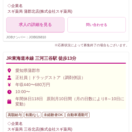
◇企業名
スギ薬局 蒲郡北店(株式会社スギ薬局)
求人の詳細を見る
問い合わせる
JOBナンバー：JOB026810
※応募状況によって募集終了の場合もございます。
JR東海道本線 三河三谷駅 徒歩13分
愛知県蒲郡市
正社員｜ドラッグストア（調剤併設）
年収440〜680万円
10:00〜
年間休日118日 原則月10日間（月の日数により8～10日に
変動）
高額給与
転勤なし
未経験者OK
自動車通勤可
◇企業名
スギ薬局 三谷北店(株式会社スギ薬局)