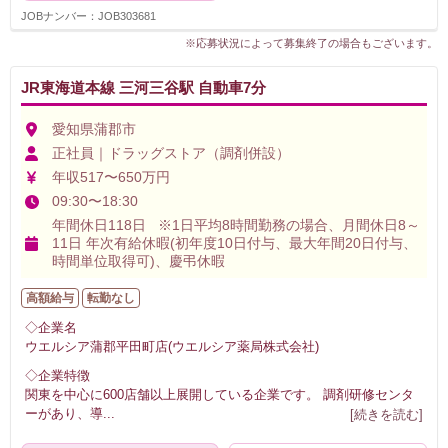
JOBナンバー：JOB303681
※応募状況によって募集終了の場合もございます。
JR東海道本線 三河三谷駅 自動車7分
愛知県蒲郡市
正社員｜ドラッグストア（調剤併設）
年収517〜650万円
09:30〜18:30
年間休日118日 ※1日平均8時間勤務の場合、月間休日8～
11日 年次有給休暇(初年度10日付与、最大年間20日付与、
時間単位取得可)、慶弔休暇
高額給与
転勤なし
◇企業名
ウエルシア蒲郡平田町店(ウエルシア薬局株式会社)
◇企業特徴
関東を中心に600店舗以上展開している企業です。 調剤研修センタ
ーがあり、導
...
[続きを読む]