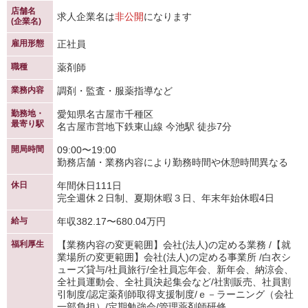
店舗名
求人企業名は
非公開
になります
(企業名)
雇用形態
正社員
職種
薬剤師
業務内容
調剤・監査・服薬指導など
勤務地・
愛知県名古屋市千種区
最寄り駅
名古屋市営地下鉄東山線 今池駅 徒歩7分
開局時間
09:00〜19:00
勤務店舗・業務内容により勤務時間や休憩時間異なる
休日
年間休日111日
完全週休２日制、夏期休暇３日、年末年始休暇4日
給与
年収382.17〜680.04万円
福利厚生
【業務内容の変更範囲】会社(法人)の定める業務 /【就
業場所の変更範囲】会社(法人)の定める事業所 /白衣シ
ューズ貸与/社員旅行/全社員忘年会、新年会、納涼会、
全社員運動会、全社員決起集会など/社割販売、社員割
引制度/認定薬剤師取得支援制度/ｅ－ラーニング（会社
一部負担）/定期勉強会/管理薬剤師研修