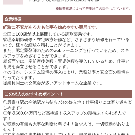
※応募状況によって募集終了の場合もございます。
企業特徴
経験に不安がある方も仕事を始めやすい薬局です。
全国に100店舗以上展開している調剤薬局です。
管理薬剤師研修・在宅医療研修など、さまざまな研修を行っている
ので、様々な経験を積むことができます。
また、認定薬剤師のためのwebラーニングも行っているため、スキ
ルアップをめざすことができます。
就業面では、産前産後休暇・育児休暇を導入しているため、仕事と
育児を両立させることができます。
そのほか、システム設備の導入により、業務効率と安全面の整備を
行っております。
従業員同士の交流会が多いアットホームな企業です。
この求人のおすすめポイント！
◎最寄り駅の今池駅から徒歩7分の好立地！仕事帰りには寄り道も楽
しめます♪
◎年収680.04万円など高待遇！収入アップの期待ふくらむ求人で
す！
◎転勤の有無も大事な判断材料です！当求人は、一切転勤がありま
せん！
◎在宅医療の患者様も支援しています。患者様ひとりひとりと向き