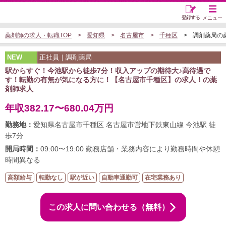
登録する
メニュー
薬剤師の求人・転職TOP
愛知県
名古屋市
千種区
調剤薬局の薬剤
NEW
正社員｜調剤薬局
駅からすぐ！今池駅から徒歩7分！収入アップの期待大♪高待遇で
す！転勤の有無が気になる方に！【名古屋市千種区】の求人！の薬
剤師求人
年収382.17〜680.04万円
勤務地：
愛知県名古屋市千種区 名古屋市営地下鉄東山線 今池駅 徒
歩7分
開局時間：
09:00〜19:00 勤務店舗・業務内容により勤務時間や休憩
時間異なる
高額給与
転勤なし
駅が近い
自動車通勤可
在宅業務あり
この求人に問い合わせる（無料）