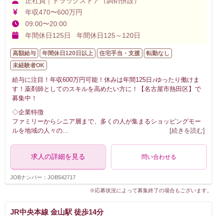
正社員｜ドラッグストア（調剤併設）
年収470〜600万円
09:00〜20:00
年間休日125日 年間休日125～120日
高額給与
年間休日120日以上
住宅手当・支援
転勤なし
未経験者OK
給与に注目！年収600万円可能！休みは年間125日♪ゆったり働けま
す！薬剤師としてのスキルを高めたい方に！【名古屋市熱田区】で
募集中！
◇企業特徴
ファミリーからシニア層まで、多くの人が集まるショッピングモー
ルを地域の人々の
...
[続きを読む]
求人の詳細を見る
問い合わせる
JOBナンバー：JOB542717
※応募状況によって募集終了の場合もございます。
JR中央本線 金山駅 徒歩14分