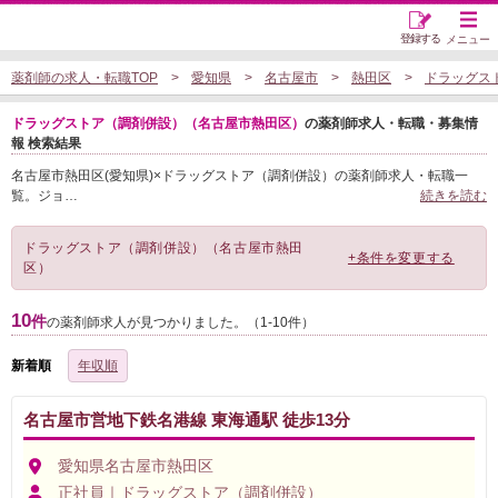
登録する
メニュー
薬剤師の求人・転職TOP
愛知県
名古屋市
熱田区
ドラッグス
ドラッグストア（調剤併設）（名古屋市熱田区）
の薬剤師求人・転職・募集情
報 検索結果
名古屋市熱田区(愛知県)×ドラッグストア（調剤併設）の薬剤師求人・転職一
覧。ジョ
…
続きを読む
ドラッグストア（調剤併設）（名古屋市熱田
+条件を変更する
区）
10
件
の薬剤師求人が見つかりました。（1-10件）
新着順
年収順
名古屋市営地下鉄名港線 東海通駅 徒歩13分
愛知県名古屋市熱田区
正社員｜ドラッグストア（調剤併設）