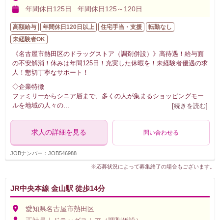
年間休日125日 年間休日125～120日
高額給与
年間休日120日以上
住宅手当・支援
転勤なし
未経験者OK
《名古屋市熱田区のドラッグストア（調剤併設）》高待遇！給与面
の不安解消！休みは年間125日！充実した休暇を！未経験者優遇の求
人！懇切丁寧なサポート！
◇企業特徴
ファミリーからシニア層まで、多くの人が集まるショッピングモー
ルを地域の人々の
...
[続きを読む]
求人の詳細を見る
問い合わせる
JOBナンバー：JOB546988
※応募状況によって募集終了の場合もございます。
JR中央本線 金山駅 徒歩14分
愛知県名古屋市熱田区