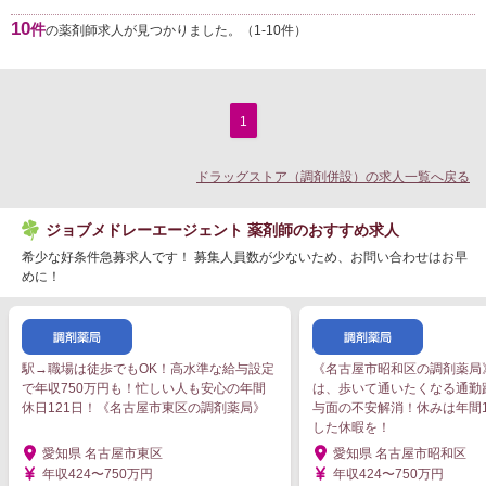
10
件
の薬剤師求人が見つかりました。（1-10件）
1
ドラッグストア（調剤併設）の求人一覧へ戻る
ジョブメドレーエージェント 薬剤師のおすすめ求人
希少な好条件急募求人です！ 募集人員数が少ないため、お問い合わせはお早
めに！
駅→職場は徒歩でもOK！高水準な給与設定
《名古屋市昭和区の調剤薬局
で年収750万円も！忙しい人も安心の年間
は、歩いて通いたくなる通勤
休日121日！《名古屋市東区の調剤薬局》
与面の不安解消！休みは年間1
した休暇を！
愛知県 名古屋市東区
愛知県 名古屋市昭和区
年収424〜750万円
年収424〜750万円