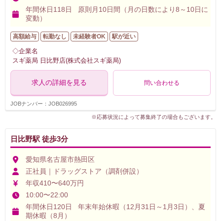
年間休日118日 原則月10日間（月の日数により8～10日に
変動）
高額給与
転勤なし
未経験者OK
駅が近い
◇企業名
スギ薬局 日比野店(株式会社スギ薬局)
求人の詳細を見る
問い合わせる
JOBナンバー：JOB026995
※応募状況によって募集終了の場合もございます。
日比野駅 徒歩3分
愛知県名古屋市熱田区
正社員｜ドラッグストア（調剤併設）
年収410〜640万円
10:00〜22:00
年間休日120日 年末年始休暇（12月31日～1月3日）、夏
期休暇（8月）