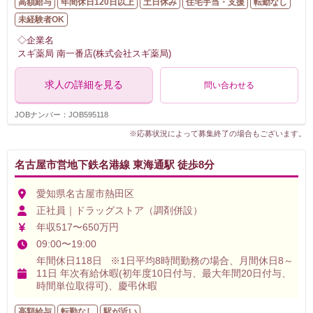
高額給与
年間休日120日以上
土日休み
住宅手当・支援
転勤なし
未経験者OK
◇企業名
スギ薬局 南一番店(株式会社スギ薬局)
求人の詳細を見る
問い合わせる
JOBナンバー：JOB595118
※応募状況によって募集終了の場合もございます。
名古屋市営地下鉄名港線 東海通駅 徒歩8分
愛知県名古屋市熱田区
正社員｜ドラッグストア（調剤併設）
年収517〜650万円
09:00〜19:00
年間休日118日 ※1日平均8時間勤務の場合、月間休日8～
11日 年次有給休暇(初年度10日付与、最大年間20日付与、
時間単位取得可)、慶弔休暇
高額給与
転勤なし
駅が近い