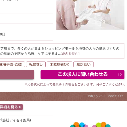
0日
ニア層まで、多くの人が集まるショッピングモールを地域の人々の健康づくりの
者の疾病の予防から治療、ケアに至るま
...
[続きを読む]
間休日120日以上
住宅手当・支援
転勤なし
未経験者OK
駅が近い
※応募状況によって募集終了の場合もございます。何卒ご了承ください
JOBナンバー：JOB521872
式会社アイセイ薬局)