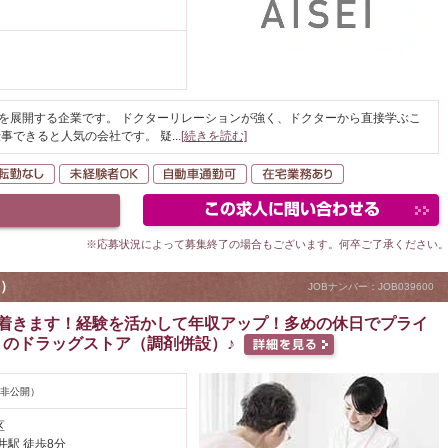
る
上を展開する企業です。 ドクターリレーションが強く、ドクターから直接学ぶこ
事できると人気の会社です。 疑
...
[続きを読む]
間休日120日以上
転勤なし
未経験者OK
自動車通勤可
在宅業務あり
※応募状況によって募集終了の場合もございます。何卒ご了承ください
）
JOBナンバー：JOB039600
ぐ着きます！経験を活かして年収アップ！多めの休日でプライ
のドラッグストア（調剤併設）♪
非公開）
区
井駅 徒歩8分