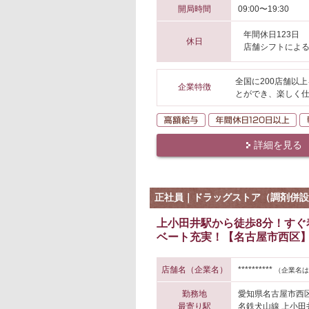
開局時間
09:00〜19:30
年間休日123日
休日
店舗シフトによ
全国に200店舗以
企業特徴
とができ、楽しく仕
高額給与
年
詳細を見る
正社員｜ドラッグストア（調剤併設
上小田井駅から徒歩8分！す
ベート充実！【名古屋市西区】
店舗名（企業名）
**********
（企業名は
勤務地
愛知県名古屋市西
最寄り駅
名鉄犬山線 上小田