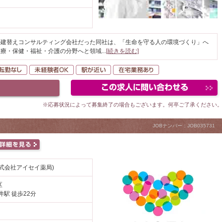
の建替えコンサルティング会社だった同社は、「生命を守る人の環境づくり」へ
医療・保健・福祉・介護の分野へと領域
...
[続きを読む]
間休日120日以上
転勤なし
未経験者OK
駅が近い
在宅業務あり
※応募状況によって募集終了の場合もございます。何卒ご了承ください
JOBナンバー：JOB035731
式会社アイセイ薬局)
区
井駅 徒歩22分