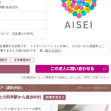
区
井駅 徒歩22分
円
について：法定通りの付与
上を展開する企業です。 ドクターリレーションが強く、ドクターから直接学ぶこ
事できると人気の会社です。 疑
...
[続きを読む]
K
自動車通勤可
在宅業務あり
※応募状況によって募集終了の場合もございます。何卒ご了承ください
ア（調剤併設）
JOBナンバー：JOB521372
上小田井駅から徒歩8分)
ーシティ店(イオンリテール株式