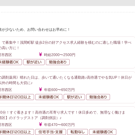
数が少ないため、お問い合わせはお早めに！
】で募集中！浅間町駅 徒歩2分の好アクセス求人経験を積むのに適した職場！学べ
の高い方に！
屋市西区
時給2000〜2500円
勤なし
未経験者OK
駅が近い
勉強会あり
の調剤薬局》晴れた日は、歩いて通いたくなる通勤路♪高待遇でやる気UP！休日が
以外の時間も大切に♪
屋市西区
年収600〜650万円
額給与
年間休日120日以上
未経験者OK
駅が近い
勉強会あり
10分！すぐ着きます！高待遇の耳寄り求人です！休日多めで、無理なく働けま
西区】のドラッグストア（調剤併設）♪
屋市西区
年収470〜600万円
額給与
年間休日120日以上
住宅手当・支援
転勤なし
未経験者O