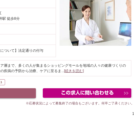
区
井駅 徒歩8分
円
与について】法定通りの付与
ニア層まで、多くの人が集まるショッピングモールを地域の人々の健康づくりの
者の疾病の予防から治療、ケアに至るま
...
[続きを読む]
K
駅が近い
※応募状況によって募集終了の場合もございます。何卒ご了承ください