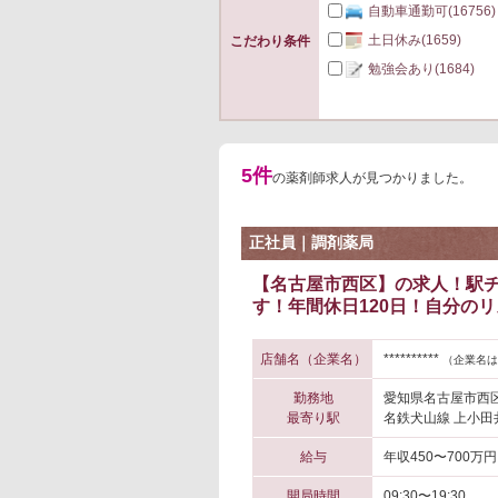
自動車通勤可
(16756)
土日休み
(1659)
こだわり条件
勉強会あり
(1684)
5件
の薬剤師求人が見つかりました。
正社員｜調剤薬局
【名古屋市西区】の求人！駅チ
す！年間休日120日！自分の
店舗名（企業名）
**********
（企業名は
勤務地
愛知県名古屋市西
最寄り駅
名鉄犬山線 上小田
給与
年収450〜700万円
開局時間
09:30〜19:30