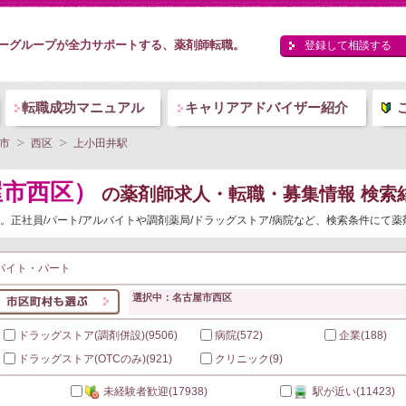
ーグループが全力サポートする、薬剤師転職。
登録して相談する
転職成功マニュアル
キャリアアドバイザー紹介
市
西区
上小田井駅
屋市西区）
の薬剤師求人・転職・募集情報 検索
。正社員/パート/アルバイトや調剤薬局/ドラッグストア/病院など、検索条件にて
バイト・パート
選択中：名古屋市西区
ドラッグストア(調剤併設)
(9506)
病院
(572)
企業
(188)
ドラッグストア(OTCのみ)
(921)
クリニック
(9)
未経験者歓迎
(17938)
駅が近い
(11423)