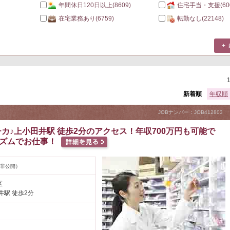
年間休日120日以上
(8609)
住宅手当・支援
(60
在宅業務あり
(6759)
転勤なし
(22148)
新着順
年収順
JOBナンバー：JOB412803
カ♪上小田井駅 徒歩2分のアクセス！年収700万円も可能で
リズムでお仕事！
非公開）
区
井駅 徒歩2分