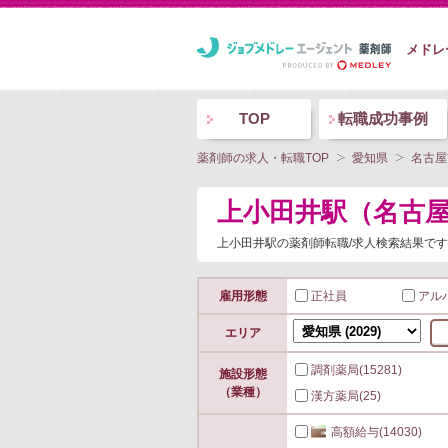
メドレ
TOP
転職成功事例
薬剤師の求人・転職TOP
愛知県
名古屋
上小田井駅（名古
上小田井駅の薬剤師転職/求人検索結果です
雇用形態
正社員
アル
エリア
調剤薬局
(15281)
施設形態
（業種）
漢方薬局
(25)
高額給与
(14030)