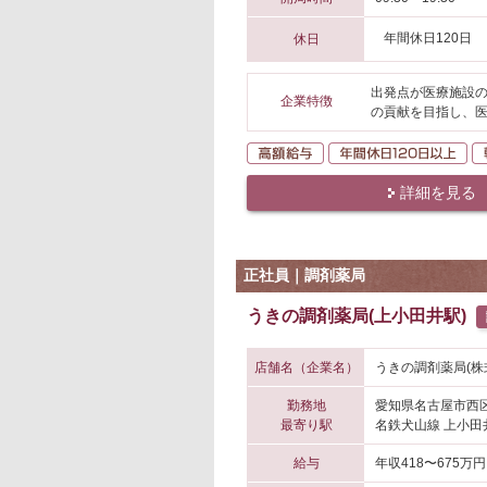
年間休日120日
休日
出発点が医療施設
企業特徴
の貢献を目指し、
高額給与
年
詳細を見る
正社員｜調剤薬局
うきの調剤薬局(上小田井駅)
店舗名（企業名）
うきの調剤薬局(株
勤務地
愛知県名古屋市西
最寄り駅
名鉄犬山線 上小田
給与
年収418〜675万円