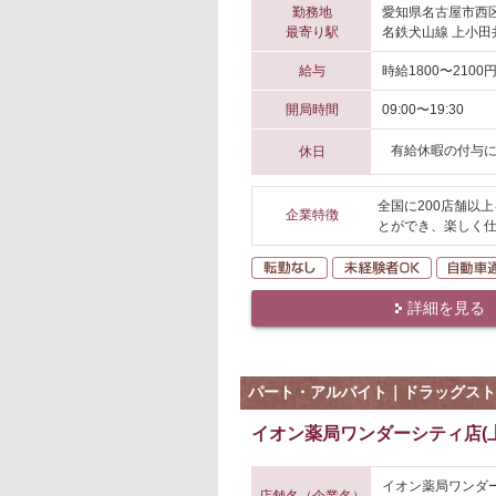
勤務地
愛知県名古屋市西
最寄り駅
名鉄犬山線 上小田
給与
時給1800〜2100
開局時間
09:00〜19:30
有給休暇の付与
休日
全国に200店舗以
企業特徴
とができ、楽しく仕
転勤なし
未経験者O
詳細を見る
パート・アルバイト｜ドラッグスト
イオン薬局ワンダーシティ店(
イオン薬局ワンダ