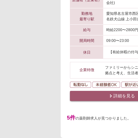
店舗名（企業名）
会社)
勤務地
愛知県名古屋市西
最寄り駅
名鉄犬山線 上小田
給与
時給2200〜2800
開局時間
09:00〜23:00
【有給休暇の付
休日
ファミリーからシ
企業特徴
拠点と考え、生活
転勤なし
未経験者O
詳細を見る
5件
の薬剤師求人が見つかりました。