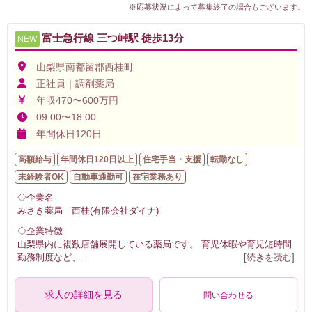
※応募状況によって募集終了の場合もございます。
富士急行線 三つ峠駅 徒歩13分
NEW
山梨県南都留郡西桂町
正社員｜調剤薬局
年収470〜600万円
09:00〜18:00
年間休日120日
高額給与
年間休日120日以上
住宅手当・支援
転勤なし
未経験者OK
自動車通勤可
在宅業務あり
◇企業名
みさき薬局 西桂(有限会社ダイナ)
◇企業特徴
山梨県内に複数店舗展開している薬局です。 育児休暇や育児短時間
勤務制度など、
...
[続きを読む]
求人の詳細を見る
問い合わせる