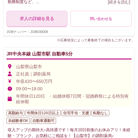
勤務制度など、
...
[続きを読む]
求人の詳細を見る
問い合わせる
JOBナンバー：JOB030009
※応募状況によって募集終了の場合もございます。
JR中央本線 山梨市駅 自動車5分
山梨県山梨市
正社員｜調剤薬局
年収420〜650万円
09:00〜18:00
年間休日120日 ・結婚休暇7日間・冠婚葬祭による特別有
給休暇
高額給与
年間休日120日以上
住宅手当・支援
転勤なし
未経験者OK
自動車通勤可
収入アップの期待大♪高待遇です！毎月10日前後のお休みアリ！未経
験・ブランク、お気軽にご相談を！【山梨市】の調剤薬局♪