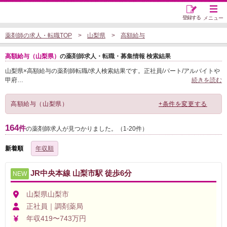
登録する
メニュー
薬剤師の求人・転職TOP
山梨県
高額給与
高額給与（山梨県）
の薬剤師求人・転職・募集情報 検索結果
山梨県×高額給与の薬剤師転職/求人検索結果です。正社員/パート/アルバイトや
甲府
…
続きを読む
高額給与（山梨県）
+条件を変更する
164
件
の薬剤師求人が見つかりました。（1-20件）
新着順
年収順
JR中央本線 山梨市駅 徒歩6分
NEW
山梨県山梨市
正社員｜調剤薬局
年収419〜743万円