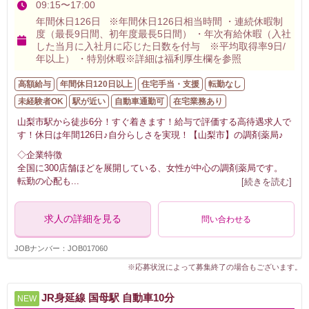
09:15〜17:00
年間休日126日 ※年間休日126日相当時間 ・連続休暇制
度（最長9日間、初年度最長5日間） ・年次有給休暇（入社
した当月に入社月に応じた日数を付与 ※平均取得率9日/
年以上） ・特別休暇※詳細は福利厚生欄を参照
高額給与
年間休日120日以上
住宅手当・支援
転勤なし
未経験者OK
駅が近い
自動車通勤可
在宅業務あり
山梨市駅から徒歩6分！すぐ着きます！給与で評価する高待遇求人で
す！休日は年間126日♪自分らしさを実現！【山梨市】の調剤薬局♪
◇企業特徴
全国に300店舗ほどを展開している、女性が中心の調剤薬局です。
転勤の心配も
...
[続きを読む]
求人の詳細を見る
問い合わせる
JOBナンバー：JOB017060
※応募状況によって募集終了の場合もございます。
JR身延線 国母駅 自動車10分
NEW