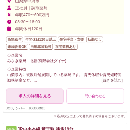
山梨県甲府市
正社員｜調剤薬局
年収470〜600万円
08:30〜18:00
年間休日120日
高額給与
年間休日120日以上
住宅手当・支援
転勤なし
未経験者OK
自動車通勤可
在宅業務あり
◇企業名
みさき薬局 北新(有限会社ダイナ)
◇企業特徴
山梨県内に複数店舗展開している薬局です。 育児休暇や育児短時間
勤務制度など、
...
[続きを読む]
求人の詳細を見る
問い合わせる
JOBナンバー：JOB030015
※応募状況によって募集終了の場合もございます。
JR中央本線 竜王駅 徒歩19分
NEW