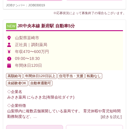
JOBナンバー：JOB030019
※応募状況によって募集終了の場合もございます。
JR中央本線 新府駅 自動車5分
NEW
山梨県韮崎市
正社員｜調剤薬局
年収470〜600万円
09:00〜18:30
年間休日120日
高額給与
年間休日120日以上
住宅手当・支援
転勤なし
未経験者OK
自動車通勤可
◇企業名
みさき薬局 にらさき北(有限会社ダイナ)
◇企業特徴
山梨県内に複数店舗展開している薬局です。 育児休暇や育児短時間
勤務制度など、
...
[続きを読む]