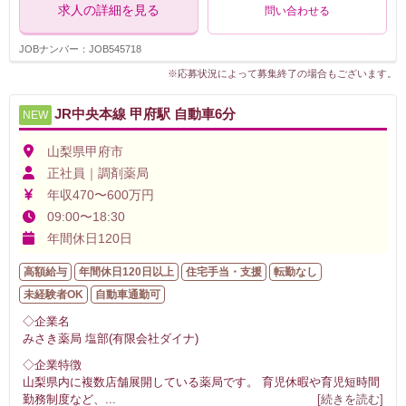
求人の詳細を見る
問い合わせる
JOBナンバー：JOB545718
※応募状況によって募集終了の場合もございます。
JR中央本線 甲府駅 自動車6分
NEW
山梨県甲府市
正社員｜調剤薬局
年収470〜600万円
09:00〜18:30
年間休日120日
高額給与
年間休日120日以上
住宅手当・支援
転勤なし
未経験者OK
自動車通勤可
◇企業名
みさき薬局 塩部(有限会社ダイナ)
◇企業特徴
山梨県内に複数店舗展開している薬局です。 育児休暇や育児短時間
勤務制度など、
...
[続きを読む]