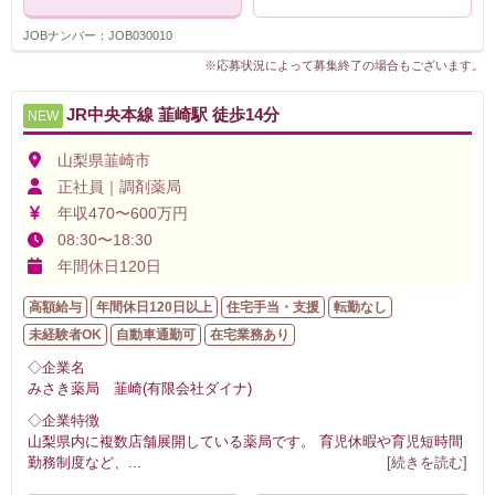
JOBナンバー：JOB030010
※応募状況によって募集終了の場合もございます。
JR中央本線 韮崎駅 徒歩14分
NEW
山梨県韮崎市
正社員｜調剤薬局
年収470〜600万円
08:30〜18:30
年間休日120日
高額給与
年間休日120日以上
住宅手当・支援
転勤なし
未経験者OK
自動車通勤可
在宅業務あり
◇企業名
みさき薬局 韮崎(有限会社ダイナ)
◇企業特徴
山梨県内に複数店舗展開している薬局です。 育児休暇や育児短時間
勤務制度など、
...
[続きを読む]