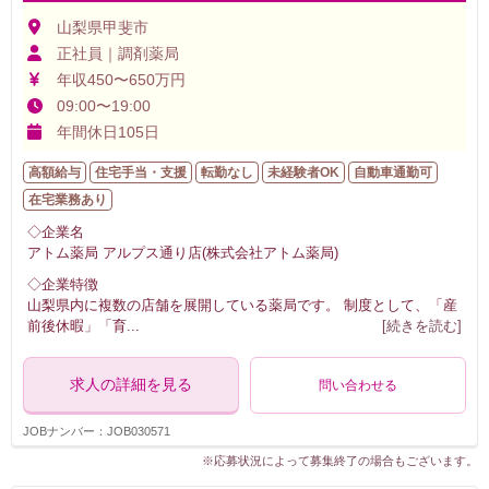
山梨県甲斐市
正社員｜調剤薬局
年収450〜650万円
09:00〜19:00
年間休日105日
高額給与
住宅手当・支援
転勤なし
未経験者OK
自動車通勤可
在宅業務あり
◇企業名
アトム薬局 アルプス通り店(株式会社アトム薬局)
◇企業特徴
山梨県内に複数の店舗を展開している薬局です。 制度として、「産
前後休暇」「育
...
[続きを読む]
求人の詳細を見る
問い合わせる
JOBナンバー：JOB030571
※応募状況によって募集終了の場合もございます。