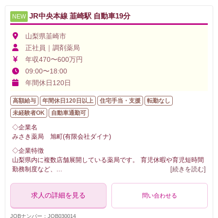
JR中央本線 韮崎駅 自動車19分
NEW
山梨県韮崎市
正社員｜調剤薬局
年収470〜600万円
09:00〜18:00
年間休日120日
高額給与
年間休日120日以上
住宅手当・支援
転勤なし
未経験者OK
自動車通勤可
◇企業名
みさき薬局 旭町(有限会社ダイナ)
◇企業特徴
山梨県内に複数店舗展開している薬局です。 育児休暇や育児短時間
勤務制度など、
...
[続きを読む]
求人の詳細を見る
問い合わせる
JOBナンバー：JOB030014