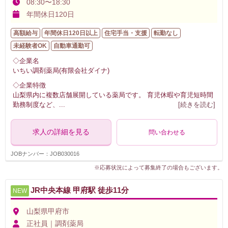
08:30〜18:30
年間休日120日
高額給与
年間休日120日以上
住宅手当・支援
転勤なし
未経験者OK
自動車通勤可
◇企業名
いちい調剤薬局(有限会社ダイナ)
◇企業特徴
山梨県内に複数店舗展開している薬局です。 育児休暇や育児短時間
勤務制度など、
...
[続きを読む]
求人の詳細を見る
問い合わせる
JOBナンバー：JOB030016
※応募状況によって募集終了の場合もございます。
JR中央本線 甲府駅 徒歩11分
NEW
山梨県甲府市
正社員｜調剤薬局