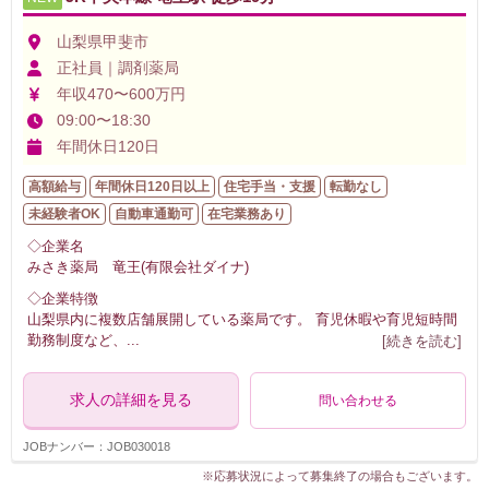
山梨県甲斐市
正社員｜調剤薬局
年収470〜600万円
09:00〜18:30
年間休日120日
高額給与
年間休日120日以上
住宅手当・支援
転勤なし
未経験者OK
自動車通勤可
在宅業務あり
◇企業名
みさき薬局 竜王(有限会社ダイナ)
◇企業特徴
山梨県内に複数店舗展開している薬局です。 育児休暇や育児短時間
勤務制度など、
...
[続きを読む]
求人の詳細を見る
問い合わせる
JOBナンバー：JOB030018
※応募状況によって募集終了の場合もございます。