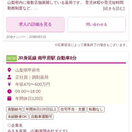
山梨県内に複数店舗展開している薬局です。 育児休暇や育児短時間
勤務制度など、
...
[続きを読む]
求人の詳細を見る
問い合わせる
JOBナンバー：JOB545716
※応募状況によって募集終了の場合もございます。
JR身延線 南甲府駅 自動車8分
NEW
山梨県甲府市
正社員｜調剤薬局
年収470〜600万円
09:00〜18:00
年間休日120日
高額給与
年間休日120日以上
住宅手当・支援
転勤なし
未経験者OK
自動車通勤可
◇企業名
みさき薬局 小瀬(有限会社ダイナ)