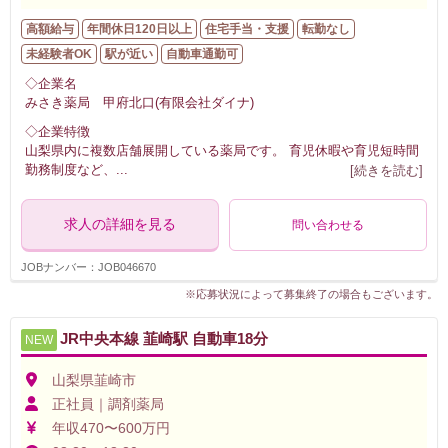
高額給与
年間休日120日以上
住宅手当・支援
転勤なし
未経験者OK
駅が近い
自動車通勤可
◇企業名
みさき薬局 甲府北口(有限会社ダイナ)
◇企業特徴
山梨県内に複数店舗展開している薬局です。 育児休暇や育児短時間
勤務制度など、
...
[続きを読む]
求人の詳細を見る
問い合わせる
JOBナンバー：JOB046670
※応募状況によって募集終了の場合もございます。
JR中央本線 韮崎駅 自動車18分
NEW
山梨県韮崎市
正社員｜調剤薬局
年収470〜600万円