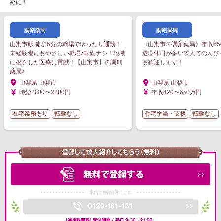
めに！
山梨市駅 徒歩6分の職場でゆったり通勤！
《山梨市の調剤薬局》年収65
未経験者にもやさしい職場♪転勤ナシ！地域
遇◎休日が多い求人でのんび
に根ざした医療に貢献！【山梨市】の調剤
も歓迎します！
薬局♪
山梨県 山梨市
山梨県 山梨市
時給2000〜2200円
年収420〜650万円
在宅業務あり
転勤なし
住宅手当・支援
転勤なし