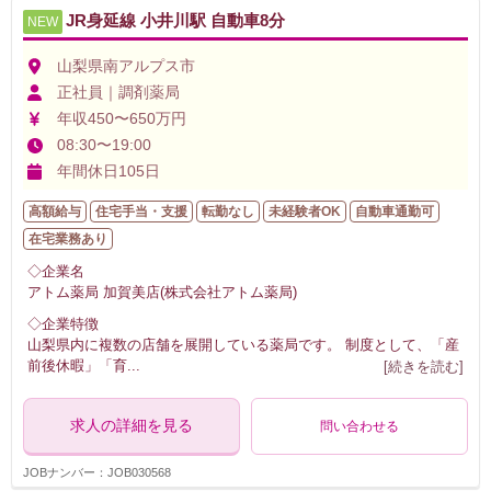
JR身延線 小井川駅 自動車8分
NEW
山梨県南アルプス市
正社員｜調剤薬局
年収450〜650万円
08:30〜19:00
年間休日105日
高額給与
住宅手当・支援
転勤なし
未経験者OK
自動車通勤可
在宅業務あり
◇企業名
アトム薬局 加賀美店(株式会社アトム薬局)
◇企業特徴
山梨県内に複数の店舗を展開している薬局です。 制度として、「産
前後休暇」「育
...
[続きを読む]
求人の詳細を見る
問い合わせる
JOBナンバー：JOB030568