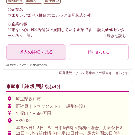
高額給与
転勤なし
駅が近い
◇企業名
ウエルシア坂戸八幡店(ウエルシア薬局株式会社)
◇企業特徴
関東を中心に600店舗以上展開している企業です。 調剤研修センタ
ーがあり、導
...
[続きを読む]
求人の詳細を見る
問い合わせる
JOBナンバー：JOB398680
※応募状況によって募集終了の場合もございます。
東武東上線 坂戸駅 徒歩4分
埼玉県坂戸市
正社員｜ドラッグストア（調剤併設）
年収517〜650万円
〜20:00
年間休日118日 ※1日平均8時間勤務の場合、月間休日8～
11日 年次有給休暇(初年度10日付与、最大年間20日付与、