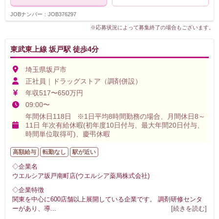
JOBナンバー：JOB376297
※応募状況によって募集終了の場合もございます。
東武東上線 坂戸駅 徒歩4分
埼玉県坂戸市
正社員｜ドラッグストア（調剤併設）
年収517〜650万円
09:00〜
年間休日118日 ※1日平均8時間勤務の場合、月間休日8～
11日 年次有給休暇(初年度10日付与、最大年間20日付与、
時間単位取得可)、慶弔休暇
高額給与
転勤なし
駅が近い
◇企業名
ウエルシア坂戸南町店(ウエルシア薬局株式会社)
◇企業特徴
関東を中心に600店舗以上展開している企業です。 調剤研修センタ
ーがあり、導
...
[続きを読む]