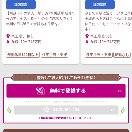
【川越市】の求人！駅チカ♪本川越駅 徒歩5
少しでも駅に近く！アクセス
分のアクセス！指折りの高待遇求人です！
実績のある方はこちらに！高
年間休日126日で余裕ある生活を♪
休日たっぷり！アクティブな
市》
埼玉県 川越市
埼玉県 所沢市
年収419〜743万円
年収419〜743万円
年間休日120日以上
住宅手当・支援
住宅手当・支援
転勤なし