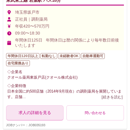
東武東上線 若葉駅 バス18分
埼玉県坂戸市
正社員｜調剤薬局
年収420〜570万円
09:00〜18:30
年間休日125日 年間休日は暦の関係により毎年数日前後
いたします
年間休日120日以上
転勤なし
未経験者OK
自動車通勤可
在宅業務あり
◇企業名
クオール薬局東坂戸店(クオール株式会社)
◇企業特徴
日本全国に約500店舗（2014年9月現在）の調剤薬局を展開していま
す。店舗
...
[続きを読む]
求人の詳細を見る
問い合わせる
JOBナンバー：JOB035193