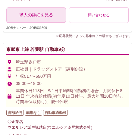
求人の詳細を見る
問い合わせる
JOBナンバー：JOB031509
※応募状況によって募集終了の場合もございます。
東武東上線 若葉駅 自動車9分
埼玉県坂戸市
正社員｜ドラッグストア（調剤併設）
年収517〜650万円
09:00〜19:00
年間休日118日 ※1日平均8時間勤務の場合、月間休日8～
11日 年次有給休暇(初年度10日付与、最大年間20日付与、
時間単位取得可)、慶弔休暇
高額給与
転勤なし
自動車通勤可
◇企業名
ウエルシア坂戸塚越店(ウエルシア薬局株式会社)