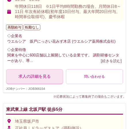
年間休日118日 ※1日平均8時間勤務の場合、月間休日8～
11日 年次有給休暇(初年度10日付与、最大年間20日付与、
時間単位取得可)、慶弔休暇
高額給与
転勤なし
◇企業名
ウエルシア 坂戸にっさい花みず木店 (ウエルシア薬局株式会社)
◇企業特徴
関東を中心に600店舗以上展開している企業です。 調剤研修センタ
ーがあり、導
...
[続きを読む]
求人の詳細を見る
問い合わせる
JOBナンバー：JOB366154
※応募状況によって募集終了の場合もございます。
東武東上線 北坂戸駅 徒歩5分
埼玉県坂戸市
正社員｜ドラッグストア（調剤併設）