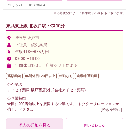
JOBナンバー：JOB030284
※応募状況によって募集終了の場合もございます。
東武東上線 北坂戸駅 バス10分
埼玉県坂戸市
正社員｜調剤薬局
年収418〜675万円
09:00〜18:00
年間休日123日 店舗シフトによる
高額給与
年間休日120日以上
転勤なし
自動車通勤可
◇企業名
アイセイ薬局 坂戸西店(株式会社アイセイ薬局)
◇企業特徴
全国に200店舗以上を展開する企業です。 ドクターリレーションが
強く、ドクタ
...
[続きを読む]
求人の詳細を見る
問い合わせる