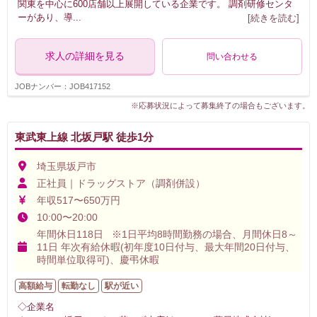
関東を中心に600店舗以上展開している企業です。 調剤研修センタ
ーがあり、導
...
[続きを読む]
求人の詳細を見る
問い合わせる
JOBナンバー：JOB417152
※応募状況によって募集終了の場合もございます。
東武東上線 北坂戸駅 徒歩1分
埼玉県坂戸市
正社員｜ドラッグストア（調剤併設）
年収517〜650万円
10:00〜20:00
年間休日118日 ※1日平均8時間勤務の場合、月間休日8～
11日 年次有給休暇(初年度10日付与、最大年間20日付与、
時間単位取得可)、慶弔休暇
高額給与
転勤なし
駅が近い
◇企業名