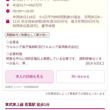
年収517〜650万円
09:00〜19:00
年間休日118日 ※1日平均8時間勤務の場合、月間休日8～
11日 年次有給休暇(初年度10日付与、最大年間20日付与、
時間単位取得可)、慶弔休暇
高額給与
転勤なし
駅が近い
◇企業名
ウエルシア坂戸薬師町店(ウエルシア薬局株式会社)
◇企業特徴
関東を中心に600店舗以上展開している企業です。 調剤研修センタ
ーがあり、導
...
[続きを読む]
求人の詳細を見る
問い合わせる
JOBナンバー：JOB366153
※応募状況によって募集終了の場合もございます。
東武東上線 若葉駅 徒歩1分