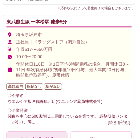
※応募状況によって募集終了の場合もございます。
東武越生線 一本松駅 徒歩5分
埼玉県坂戸市
正社員｜ドラッグストア（調剤併設）
年収517〜650万円
10:00〜20:00
年間休日118日 ※1日平均8時間勤務の場合、月間休日8～
11日 年次有給休暇(初年度10日付与、最大年間20日付与、
時間単位取得可)、慶弔休暇
高額給与
転勤なし
駅が近い
◇企業名
ウエルシア坂戸鶴舞厚川店(ウエルシア薬局株式会社)
◇企業特徴
関東を中心に600店舗以上展開している企業です。 調剤研修センタ
ーがあり、導
...
[続きを読む]