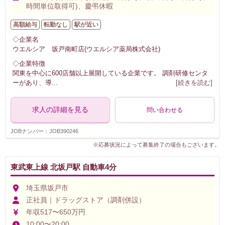
時間単位取得可)、慶弔休暇
高額給与
転勤なし
駅が近い
◇企業名
ウエルシア 坂戸南町店(ウエルシア薬局株式会社)
◇企業特徴
関東を中心に600店舗以上展開している企業です。 調剤研修センタ
ーがあり、導
...
[続きを読む]
求人の詳細を見る
問い合わせる
JOBナンバー：JOB390246
※応募状況によって募集終了の場合もございます。
東武東上線 北坂戸駅 自動車4分
埼玉県坂戸市
正社員｜ドラッグストア（調剤併設）
年収517〜650万円
10:00〜20:00