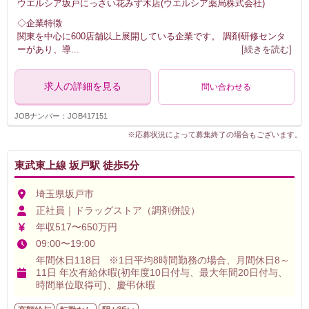
ウエルシア坂戸にっさい花みず木店(ウエルシア薬局株式会社)
◇企業特徴
関東を中心に600店舗以上展開している企業です。 調剤研修センタ
ーがあり、導
...
[続きを読む]
求人の詳細を見る
問い合わせる
JOBナンバー：JOB417151
※応募状況によって募集終了の場合もございます。
東武東上線 坂戸駅 徒歩5分
埼玉県坂戸市
正社員｜ドラッグストア（調剤併設）
年収517〜650万円
09:00〜19:00
年間休日118日 ※1日平均8時間勤務の場合、月間休日8～
11日 年次有給休暇(初年度10日付与、最大年間20日付与、
時間単位取得可)、慶弔休暇