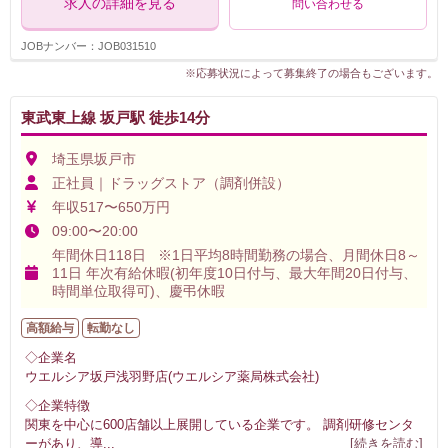
求人の詳細を見る
問い合わせる
JOBナンバー：JOB031510
※応募状況によって募集終了の場合もございます。
東武東上線 坂戸駅 徒歩14分
埼玉県坂戸市
正社員｜ドラッグストア（調剤併設）
年収517〜650万円
09:00〜20:00
年間休日118日 ※1日平均8時間勤務の場合、月間休日8～
11日 年次有給休暇(初年度10日付与、最大年間20日付与、
時間単位取得可)、慶弔休暇
高額給与
転勤なし
◇企業名
ウエルシア坂戸浅羽野店(ウエルシア薬局株式会社)
◇企業特徴
関東を中心に600店舗以上展開している企業です。 調剤研修センタ
ーがあり、導
...
[続きを読む]