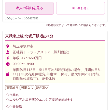
求人の詳細を見る
問い合わせる
JOBナンバー：JOB417153
※応募状況によって募集終了の場合もございます。
東武東上線 北坂戸駅 徒歩1分
埼玉県坂戸市
正社員｜ドラッグストア（調剤併設）
年収517〜650万円
09:00〜19:00
年間休日118日 ※1日平均8時間勤務の場合、月間休日8～
11日 年次有給休暇(初年度10日付与、最大年間20日付与、
時間単位取得可)、慶弔休暇
高額給与
転勤なし
駅が近い
◇企業名
ウエルシア北坂戸店(ウエルシア薬局株式会社)
◇企業特徴