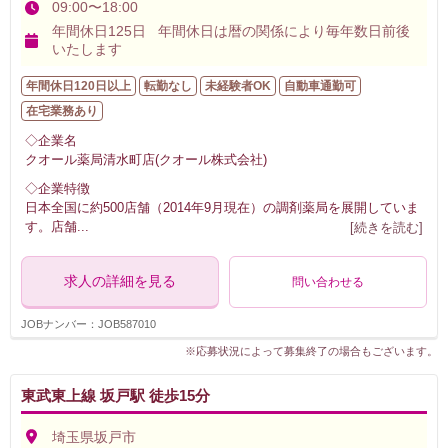
09:00〜18:00
年間休日125日 年間休日は暦の関係により毎年数日前後
いたします
年間休日120日以上
転勤なし
未経験者OK
自動車通勤可
在宅業務あり
◇企業名
クオール薬局清水町店(クオール株式会社)
◇企業特徴
日本全国に約500店舗（2014年9月現在）の調剤薬局を展開していま
す。店舗
...
[続きを読む]
求人の詳細を見る
問い合わせる
JOBナンバー：JOB587010
※応募状況によって募集終了の場合もございます。
東武東上線 坂戸駅 徒歩15分
埼玉県坂戸市