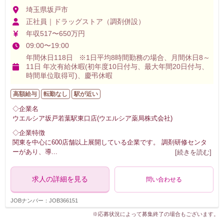
埼玉県坂戸市
正社員｜ドラッグストア（調剤併設）
年収517〜650万円
09:00〜19:00
年間休日118日 ※1日平均8時間勤務の場合、月間休日8～
11日 年次有給休暇(初年度10日付与、最大年間20日付与、
時間単位取得可)、慶弔休暇
高額給与
転勤なし
駅が近い
◇企業名
ウエルシア坂戸若葉駅東口店(ウエルシア薬局株式会社)
◇企業特徴
関東を中心に600店舗以上展開している企業です。 調剤研修センタ
ーがあり、導
...
[続きを読む]
求人の詳細を見る
問い合わせる
JOBナンバー：JOB366151
※応募状況によって募集終了の場合もございます。