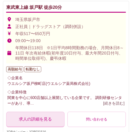
東武東上線 坂戸駅 徒歩20分
埼玉県坂戸市
正社員｜ドラッグストア（調剤併設）
年収517〜650万円
09:00〜19:00
年間休日118日 ※1日平均8時間勤務の場合、月間休日8～
11日 年次有給休暇(初年度10日付与、最大年間20日付与、
時間単位取得可)、慶弔休暇
高額給与
転勤なし
◇企業名
ウエルシア坂戸柳町店(ウエルシア薬局株式会社)
◇企業特徴
関東を中心に600店舗以上展開している企業です。 調剤研修センタ
ーがあり、導
...
[続きを読む]
求人の詳細を見る
問い合わせる
JOBナンバー：JOB031516