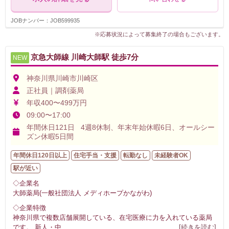
JOBナンバー：JOB599935
※応募状況によって募集終了の場合もございます。
京急大師線 川崎大師駅 徒歩7分
NEW
神奈川県川崎市川崎区
正社員｜調剤薬局
年収400〜499万円
09:00〜17:00
年間休日121日 4週8休制、年末年始休暇6日、オールシー
ズン休暇5日間
年間休日120日以上
住宅手当・支援
転勤なし
未経験者OK
駅が近い
◇企業名
大師薬局(一般社団法人 メディホープかながわ)
◇企業特徴
神奈川県で複数店舗展開している、在宅医療に力を入れている薬局
です。 新人・中
...
[続きを読む]