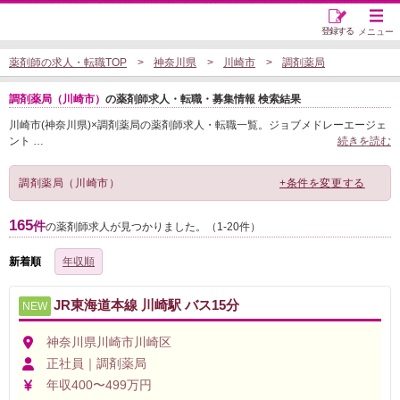
登録する
メニュー
薬剤師の求人・転職TOP
神奈川県
川崎市
調剤薬局
調剤薬局（川崎市）
の薬剤師求人・転職・募集情報 検索結果
川崎市(神奈川県)×調剤薬局の薬剤師求人・転職一覧。ジョブメドレーエージェ
ント
…
続きを読む
調剤薬局（川崎市）
+条件を変更する
165
件
の薬剤師求人が見つかりました。（1-20件）
新着順
年収順
JR東海道本線 川崎駅 バス15分
NEW
神奈川県川崎市川崎区
正社員｜調剤薬局
年収400〜499万円