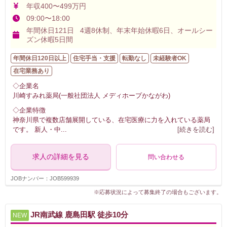
年収400〜499万円
09:00〜18:00
年間休日121日 4週8休制、年末年始休暇6日、オールシー
ズン休暇5日間
年間休日120日以上
住宅手当・支援
転勤なし
未経験者OK
在宅業務あり
◇企業名
川崎すみれ薬局(一般社団法人 メディホープかながわ)
◇企業特徴
神奈川県で複数店舗展開している、在宅医療に力を入れている薬局
です。 新人・中
...
[続きを読む]
求人の詳細を見る
問い合わせる
JOBナンバー：JOB599939
※応募状況によって募集終了の場合もございます。
JR南武線 鹿島田駅 徒歩10分
NEW