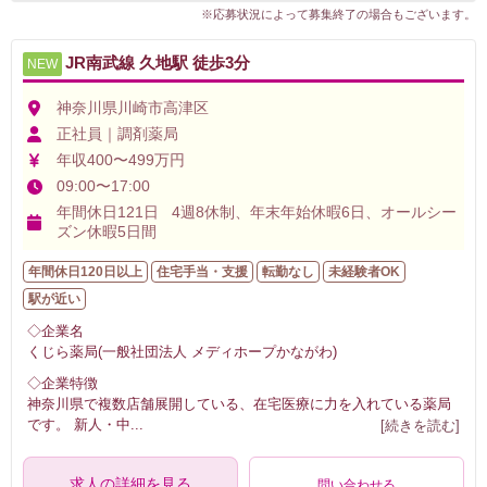
※応募状況によって募集終了の場合もございます。
JR南武線 久地駅 徒歩3分
NEW
神奈川県川崎市高津区
正社員｜調剤薬局
年収400〜499万円
09:00〜17:00
年間休日121日 4週8休制、年末年始休暇6日、オールシー
ズン休暇5日間
年間休日120日以上
住宅手当・支援
転勤なし
未経験者OK
駅が近い
◇企業名
くじら薬局(一般社団法人 メディホープかながわ)
◇企業特徴
神奈川県で複数店舗展開している、在宅医療に力を入れている薬局
です。 新人・中
...
[続きを読む]
求人の詳細を見る
問い合わせる