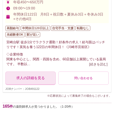
年収450〜650万円
09:00〜19:00
年間休日122日 月8日＋祝日数＋夏休み3日＋冬休み3日
+その他4日
高額給与
年間休日120日以上
住宅手当・支援
転勤なし
未経験者OK
駅が近い
宮崎台駅 徒歩1分でラクラク通勤！好条件の求人！給与面はバッチ
リです！英気を養う122日の年間休日！《川崎市宮前区》
◇企業特徴
関東を中心とし、関西・四国を含め、60店舗以上展開している薬局
です。 半数以
...
[続きを読む]
求人の詳細を見る
問い合わせる
JOBナンバー：JOB491122
※応募状況によって募集終了の場合もございます。
165
件
の薬剤師求人が見つかりました。（1-20件）