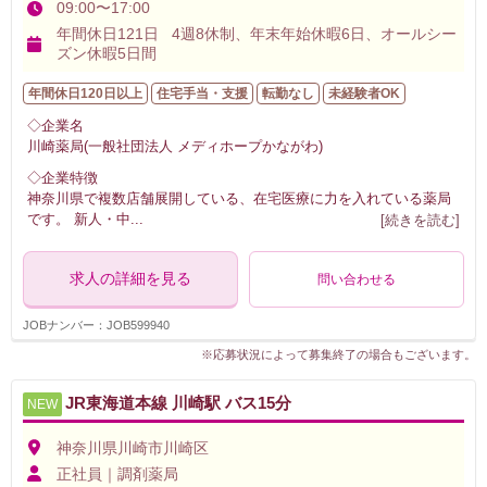
09:00〜17:00
年間休日121日 4週8休制、年末年始休暇6日、オールシー
ズン休暇5日間
年間休日120日以上
住宅手当・支援
転勤なし
未経験者OK
◇企業名
川崎薬局(一般社団法人 メディホープかながわ)
◇企業特徴
神奈川県で複数店舗展開している、在宅医療に力を入れている薬局
です。 新人・中
...
[続きを読む]
求人の詳細を見る
問い合わせる
JOBナンバー：JOB599940
※応募状況によって募集終了の場合もございます。
JR東海道本線 川崎駅 バス15分
NEW
神奈川県川崎市川崎区
正社員｜調剤薬局