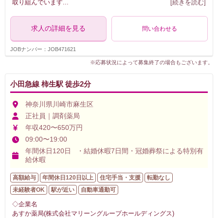
取り組んでいます
...
[続きを読む]
求人の詳細を見る
問い合わせる
JOBナンバー：JOB471621
※応募状況によって募集終了の場合もございます。
小田急線 柿生駅 徒歩2分
神奈川県川崎市麻生区
正社員｜調剤薬局
年収420〜650万円
09:00〜19:00
年間休日120日 ・結婚休暇7日間・冠婚葬祭による特別有
給休暇
高額給与
年間休日120日以上
住宅手当・支援
転勤なし
未経験者OK
駅が近い
自動車通勤可
◇企業名
あすか薬局(株式会社マリーングループホールディングス)