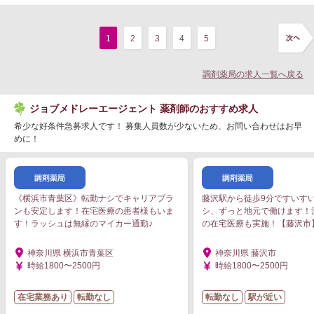
1
2
3
4
5
調剤薬局の求人一覧へ戻る
ジョブメドレーエージェント 薬剤師のおすすめ求人
希少な好条件急募求人です！ 募集人員数が少ないため、お問い合わせはお早
めに！
《横浜市青葉区》転勤ナシでキャリアプラ
藤沢駅から徒歩9分ですいす
ンも安定します！在宅医療の患者様もいま
シ、ずっと地元で働けます！
す！ラッシュは無縁のマイカー通勤♪
の在宅医療も実施！【藤沢市
神奈川県 横浜市青葉区
神奈川県 藤沢市
時給1800〜2500円
時給1800〜2500円
在宅業務あり
転勤なし
転勤なし
駅が近い