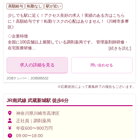
高額給与
転勤なし
駅が近い
少しでも駅に近く！アクセス良好の求人！実績のある方はこちら
に！高額給与です！転勤リスクの心配はありません！《川崎市多摩
区》
◇企業特徴
全国に100店舗以上展開している調剤薬局です。 管理薬剤師研修・
在宅医療研修
...
[続きを読む]
求人の詳細を見る
問い合わせる
JOBナンバー：JOB585532
※応募状況によって募集終了の場合もございます。
JR南武線 武蔵新城駅 徒歩6分
神奈川県川崎市高津区
正社員｜調剤薬局
年収600〜900万円
09:00〜18:00