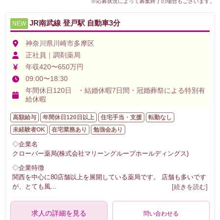
※応募状況によって募集終了の場合もございます。
JR南武線 登戸駅 自動車3分
NEW
神奈川県川崎市多摩区
正社員｜調剤薬局
年収420〜650万円
09:00〜18:30
年間休日120日 ・結婚休暇7日間・冠婚葬祭による特別有
給休暇
高額給与
年間休日120日以上
住宅手当・支援
転勤なし
未経験者OK
在宅業務あり
勉強会あり
◇企業名
クローバー薬局(株式会社マリーングループホールディングス)
◇企業特徴
関西を中心に80店舗以上を展開している薬局です。 店舗も多いです
が、とても風
...
[続きを読む]
求人の詳細を見る
問い合わせる