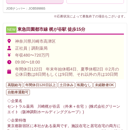
JOBナンバー：JOB599865
※応募状況によって募集終了の場合もございます。
東急田園都市線 梶が谷駅 徒歩15分
NEW
神奈川県川崎市高津区
正社員｜調剤薬局
年収480〜720万円
09:00〜18:00
年間休日122日 年末年始休暇4日、夏季休暇2日 ※2月の
公休日数は8日間もしくは9日間、それ以外の月は10日間
高額給与
年間休日120日以上
土日休み
転勤なし
未経験者OK
自動車通勤可
◇企業名
セントラル薬局 川崎梶が谷店 （外来＋在宅 ）(株式会社グリーン
エイト（阪神調剤ホールディンググループ）)
◇企業特徴
東京都新宿区に本社がある薬局です。施設在宅と居宅在宅の両方に