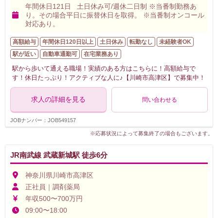
年間休日121日 土日休み可/週休二日制 ※当番制勤務あ
り。その場合平日に振替休日を取得。 ※当番制オンコール
対応あり。
高額給与
年間休日120日以上
土日休み
転勤なし
未経験者OK
駅が近い
自動車通勤可
在宅業務あり
駅から歩いて通える職場！実績のある方はこちらに！高額給与で
す！休日たっぷり！アクティブな人に♪【川崎市高津区】で募集中！
求人の詳細を見る
問い合わせる
JOBナンバー：JOB549157
※応募状況によって募集終了の場合もございます。
JR南武線 武蔵新城駅 徒歩6分
神奈川県川崎市高津区
正社員｜調剤薬局
年収500〜700万円
09:00〜18:00