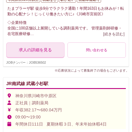
たまプラーザ駅 徒歩9分でラクラク通勤！年間163日もお休みが！転
勤の心配ナシ！じっくり働きたい方に♪《川崎市宮前区》
◇企業特徴
全国に100店舗以上展開している調剤薬局です。 管理薬剤師研修・
在宅医療研修
...
[続きを読む]
求人の詳細を見る
問い合わせる
JOBナンバー：JOB536502
※応募状況によって募集終了の場合もございます。
JR南武線 武蔵小杉駅
神奈川県川崎市中原区
正社員｜調剤薬局
年収382.17〜680.04万円
09:00〜19:00
年間休日111日 夏期休暇３日、年末年始休暇4日