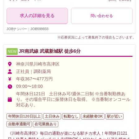
求人の詳細を見る
問い合わせる
JOBナンバー：JOB599933
※応募状況によって募集終了の場合もございます。
JR南武線 武蔵新城駅 徒歩6分
NEW
神奈川県川崎市高津区
正社員｜調剤薬局
年収367〜477万円
09:00〜18:00
年間休日121日 土日休み可/週休二日制 ※当番制勤務あ
り。その場合平日に振替休日を取得。 ※当番制オンコール
対応あり。
年間休日120日以上
土日休み
転勤なし
未経験者OK
駅が近い
自動車通勤可
在宅業務あり
《川崎市高津区》毎日の通勤が楽になる駅チカ求人！年間休日121