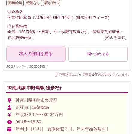
高額給与
転勤なし
駅が近い
◇企業名
今井仲町薬局（2026年4月OPEN予定）(株式会社ウィーズ)
◇企業特徴
全国に100店舗以上展開している調剤薬局です。 管理薬剤師研修・
在宅医療研修
...
[続きを読む]
求人の詳細を見る
問い合わせる
JOBナンバー：JOB589454
※応募状況によって募集終了の場合もございます。
JR南武線 中野島駅 徒歩2分
神奈川県川崎市多摩区
正社員｜調剤薬局
年収382.17〜680.04万円
09:15〜18:30
年間休日111日 夏期休暇３日、年末年始休暇4日