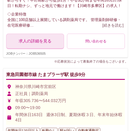
駅からすぐ！中野島駅から徒歩2分！やる気が高まる年間163日の休
日！転勤ナシ、ずっと地元で働けます！【川崎市多摩区】の求人！
◇企業特徴
全国に100店舗以上展開している調剤薬局です。 管理薬剤師研修・
在宅医療研修
...
[続きを読む]
求人の詳細を見る
問い合わせる
JOBナンバー：JOB536505
※応募状況によって募集終了の場合もございます。
東急田園都市線 たまプラーザ駅 徒歩9分
神奈川県川崎市宮前区
正社員｜調剤薬局
年収305.736〜544.032万円
09:00〜19:00
年間休日163日 週休3日制、夏期休暇３日、年末年始休暇
4日
年間休日120日以上
転勤なし
駅が近い
自動車通勤可