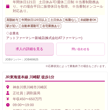
年間休日121日 土日休み可/週休二日制 ※当番制勤務あ
り。その場合平日に振替休日を取得。 ※当番制オンコール
対応あり。
高額給与
年間休日120日以上
土日休み
転勤なし
未経験者OK
駅が近い
自動車通勤可
在宅業務あり
◇企業名
アットファーマシー新城店(株式会社ATファーマシー)
求人の詳細を見る
問い合わせる
JOBナンバー：JOB469625
※応募状況によって募集終了の場合もございます。
JR東海道本線 川崎駅 徒歩1分
神奈川県川崎市川崎区
正社員｜調剤薬局
年収450〜650万円
09:00〜19:00