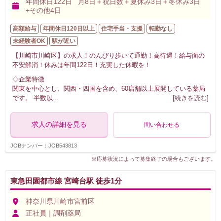
年間休日122日 月8日＋祝日数＋夏休み3日＋冬休み3日
+その他4日
高額給与
年間休日120日以上
住宅手当・支援
転勤なし
未経験者OK
駅が近い
【川崎市川崎区】の求人！のんびり歩いて通勤！高待遇！給与面の
不安解消！休みは年間122日！充実した休暇を！
◇企業特徴
関東を中心とし、関西・四国を含め、60店舗以上展開している薬局
です。 半数以
...
[続きを読む]
求人の詳細を見る
問い合わせる
JOBナンバー：JOB543813
※応募状況によって募集終了の場合もございます。
東急田園都市線 宮崎台駅 徒歩1分
神奈川県川崎市宮前区
正社員｜調剤薬局