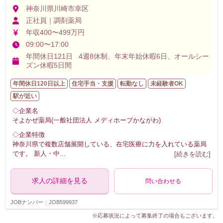
神奈川県川崎市幸区
正社員｜調剤薬局
年収400〜499万円
09:00〜17:00
年間休日121日 4週8休制、年末年始休暇6日、オールシー
ズン休暇5日間
年間休日120日以上
住宅手当・支援
転勤なし
未経験者OK
駅が近い
◇企業名
そよかぜ薬局(一般社団法人 メディホープかながわ)
◇企業特徴
神奈川県で複数店舗展開している、在宅医療に力を入れている薬局
です。 新人・中
...
[続きを読む]
求人の詳細を見る
問い合わせる
JOBナンバー：JOB599937
※応募状況によって募集終了の場合もございます。