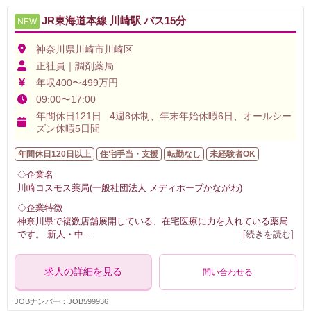
JR東海道本線 川崎駅 バス15分
NEW
神奈川県川崎市川崎区
正社員｜調剤薬局
年収400〜499万円
09:00〜17:00
年間休日121日 4週8休制、年末年始休暇6日、オールシー
ズン休暇5日間
年間休日120日以上
住宅手当・支援
転勤なし
未経験者OK
◇企業名
川崎コスモス薬局(一般社団法人 メディホープかながわ)
◇企業特徴
神奈川県で複数店舗展開している、在宅医療に力を入れている薬局
です。 新人・中
...
[続きを読む]
求人の詳細を見る
問い合わせる
JOBナンバー：JOB599936