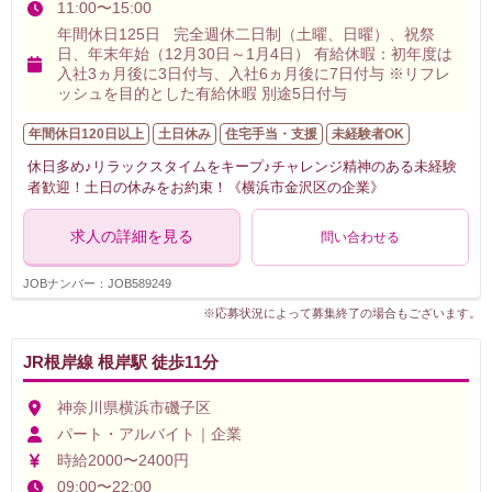
11:00〜15:00
年間休日125日 完全週休二日制（土曜、日曜）、祝祭
日、年末年始（12月30日～1月4日） 有給休暇：初年度は
入社3ヵ月後に3日付与、入社6ヵ月後に7日付与 ※リフレ
ッシュを目的とした有給休暇 別途5日付与
年間休日120日以上
土日休み
住宅手当・支援
未経験者OK
休日多め♪リラックスタイムをキープ♪チャレンジ精神のある未経験
者歓迎！土日の休みをお約束！《横浜市金沢区の企業》
求人の詳細を見る
問い合わせる
JOBナンバー：JOB589249
※応募状況によって募集終了の場合もございます。
JR根岸線 根岸駅 徒歩11分
神奈川県横浜市磯子区
パート・アルバイト｜企業
時給2000〜2400円
09:00〜22:00