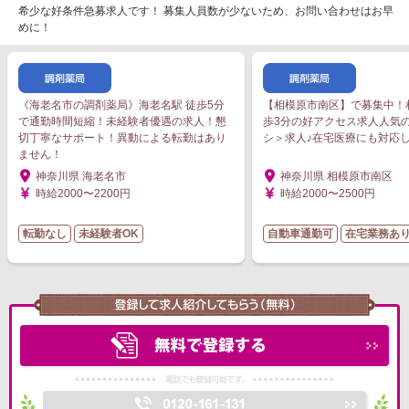
希少な好条件急募求人です！ 募集人員数が少ないため、お問い合わせはお早
めに！
《海老名市の調剤薬局》海老名駅 徒歩5分
【相模原市南区】で募集中！
で通勤時間短縮！未経験者優遇の求人！懇
歩3分の好アクセス求人人気
切丁寧なサポート！異動による転勤はあり
シ＞求人♪在宅医療にも対応
ません！
神奈川県 海老名市
神奈川県 相模原市南区
時給2000〜2200円
時給2000〜2500円
転勤なし
未経験者OK
自動車通勤可
在宅業務あ