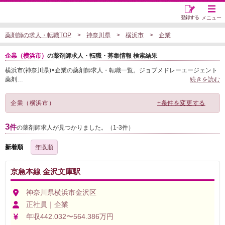
登録する
メニュー
薬剤師の求人・転職TOP
神奈川県
横浜市
企業
企業（横浜市）
の薬剤師求人・転職・募集情報 検索結果
横浜市(神奈川県)×企業の薬剤師求人・転職一覧。ジョブメドレーエージェント
薬剤
…
続きを読む
企業（横浜市）
+条件を変更する
3
件
の薬剤師求人が見つかりました。（1-3件）
新着順
年収順
京急本線 金沢文庫駅
神奈川県横浜市金沢区
正社員｜企業
年収442.032〜564.386万円