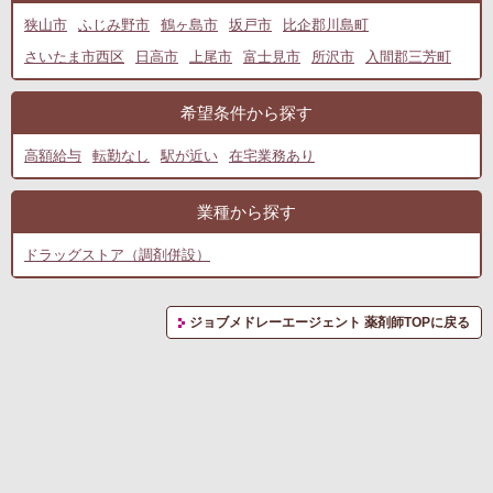
狭山市
ふじみ野市
鶴ヶ島市
坂戸市
比企郡川島町
さいたま市西区
日高市
上尾市
富士見市
所沢市
入間郡三芳町
希望条件から探す
高額給与
転勤なし
駅が近い
在宅業務あり
業種から探す
ドラッグストア（調剤併設）
ジョブメドレーエージェント 薬剤師TOPに戻る