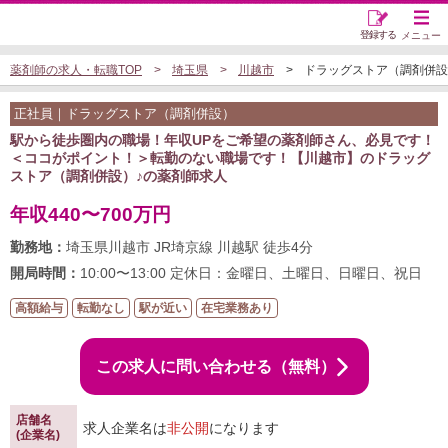
登録する
メニュー
薬剤師の求人・転職TOP
埼玉県
川越市
ドラッグストア（調剤併設）の
正社員｜ドラッグストア（調剤併設）
駅から徒歩圏内の職場！年収UPをご希望の薬剤師さん、必見です！
＜ココがポイント！＞転勤のない職場です！【川越市】のドラッグ
ストア（調剤併設）♪の薬剤師求人
年収440〜700万円
勤務地：
埼玉県川越市 JR埼京線 川越駅 徒歩4分
開局時間：
10:00〜13:00 定休日：金曜日、土曜日、日曜日、祝日
高額給与
転勤なし
駅が近い
在宅業務あり
この求人に問い合わせる（無料）
店舗名
求人企業名は
非公開
になります
(企業名)