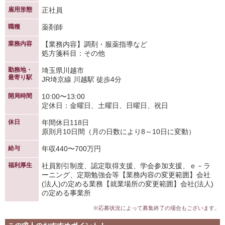
雇用形態
正社員
職種
薬剤師
業務内容
【業務内容】調剤・服薬指導など
処方箋科目：その他
勤務地・
埼玉県川越市
最寄り駅
JR埼京線 川越駅 徒歩4分
開局時間
10:00〜13:00
定休日：金曜日、土曜日、日曜日、祝日
休日
年間休日118日
原則月10日間（月の日数により8～10日に変動）
給与
年収440〜700万円
福利厚生
社員割引制度、認定取得支援、学会参加支援、ｅ－ラ
ーニング、定期勉強会等【業務内容の変更範囲】会社
(法人)の定める業務【就業場所の変更範囲】会社(法人)
の定める事業所
※応募状況によって募集終了の場合もございます。