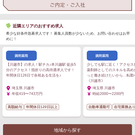
近隣エリアのおすすめ求人
希少な好条件急募求人です！ 募集人員数が少ないため、お問い合わせはお早
めに！
【川越市】の求人！駅チカ♪本川越駅 徒歩5
少しでも駅に近く！アクセス
分のアクセス！指折りの高待遇求人です！
薬剤師としてのスキルを高め
年間休日126日で余裕ある生活を♪
っと働き続けたいから…転勤
《川越市》
埼玉県 川越市
埼玉県 川越市
年収419〜743万円
時給2000〜2200円
高額給与
年間休日120日以上
自動車通勤可
在宅業務あ
地域から探す