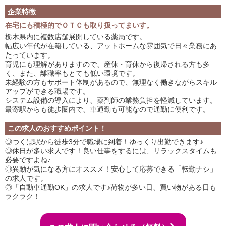
企業特徴
在宅にも積極的でＯＴＣも取り扱ってまいす。
栃木県内に複数店舗展開している薬局です。
幅広い年代が在籍している、アットホームな雰囲気で日々業務にあ
たっています。
育児にも理解がありますので、産休・育休から復帰される方も多
く、また、離職率もとても低い環境です。
未経験の方もサポート体制があるので、無理なく働きながらスキル
アップができる職場です。
システム設備の導入により、薬剤師の業務負担を軽減しています。
最寄駅からも徒歩圏内で、車通勤も可能なので通勤に便利です。
この求人のおすすめポイント！
◎つくば駅から徒歩3分で職場に到着！ゆっくり出勤できます♪
◎休日が多い求人です！良い仕事をするには、リラックスタイムも
必要ですよね♪
◎異動が気になる方にオススメ！安心して応募できる「転勤ナシ」
の求人です。
◎「自動車通勤OK」の求人です♪荷物が多い日、買い物がある日も
ラクラク！