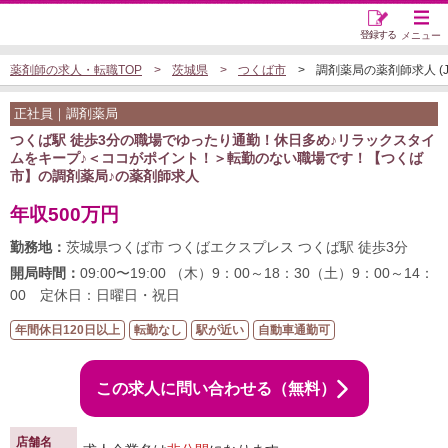
登録する
メニュー
薬剤師の求人・転職TOP
茨城県
つくば市
調剤薬局の薬剤師求人 (JO
正社員｜調剤薬局
つくば駅 徒歩3分の職場でゆったり通勤！休日多め♪リラックスタイ
ムをキープ♪＜ココがポイント！＞転勤のない職場です！【つくば
市】の調剤薬局♪の薬剤師求人
年収500万円
勤務地：
茨城県つくば市 つくばエクスプレス つくば駅 徒歩3分
開局時間：
09:00〜19:00 （木）9：00～18：30（土）9：00～14：
00 定休日：日曜日・祝日
年間休日120日以上
転勤なし
駅が近い
自動車通勤可
この求人に問い合わせる（無料）
店舗名