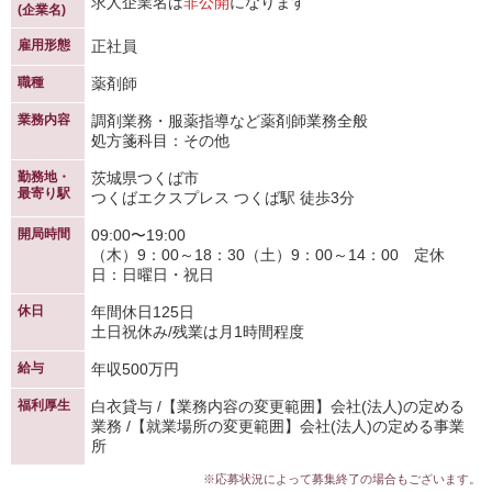
求人企業名は
非公開
になります
(企業名)
雇用形態
正社員
職種
薬剤師
業務内容
調剤業務・服薬指導など薬剤師業務全般
処方箋科目：その他
勤務地・
茨城県つくば市
最寄り駅
つくばエクスプレス つくば駅 徒歩3分
開局時間
09:00〜19:00
（木）9：00～18：30（土）9：00～14：00 定休
日：日曜日・祝日
休日
年間休日125日
土日祝休み/残業は月1時間程度
給与
年収500万円
福利厚生
白衣貸与 /【業務内容の変更範囲】会社(法人)の定める
業務 /【就業場所の変更範囲】会社(法人)の定める事業
所
※応募状況によって募集終了の場合もございます。