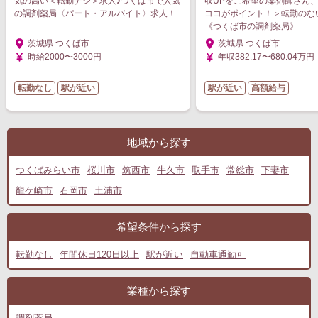
気の高い＜転勤ナシ＞求人♪つくば市で人気
収UPをご希望の薬剤師さん
の調剤薬局〈パート・アルバイト〉求人！
ココがポイント！＞転勤のな
《つくば市の調剤薬局》
茨城県 つくば市
茨城県 つくば市
時給2000〜3000円
年収382.17〜680.04万円
転勤なし
駅が近い
駅が近い
高額給与
地域から探す
つくばみらい市
桜川市
筑西市
牛久市
取手市
常総市
下妻市
龍ケ崎市
石岡市
土浦市
希望条件から探す
転勤なし
年間休日120日以上
駅が近い
自動車通勤可
業種から探す