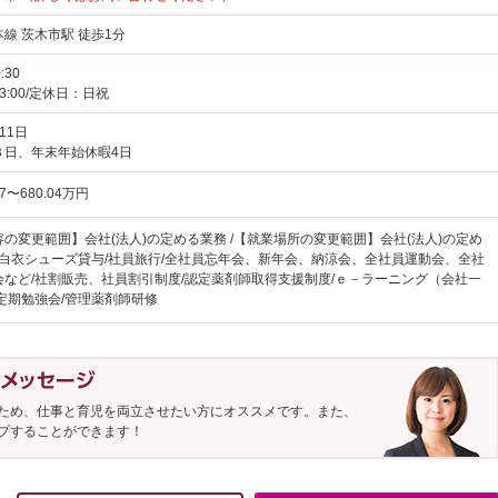
線 茨木市駅 徒歩1分
:30
13:00/定休日：日祝
11日
３日、年末年始休暇4日
7〜680.04万円
の変更範囲】会社(法人)の定める業務 /【就業場所の変更範囲】会社(法人)の定め
/白衣シューズ貸与/社員旅行/全社員忘年会、新年会、納涼会、全社員運動会、全社
会など/社割販売、社員割引制度/認定薬剤師取得支援制度/ｅ－ラーニング（会社一
定期勉強会/管理薬剤師研修
ため、仕事と育児を両立させたい方にオススメです。また、
プすることができます！