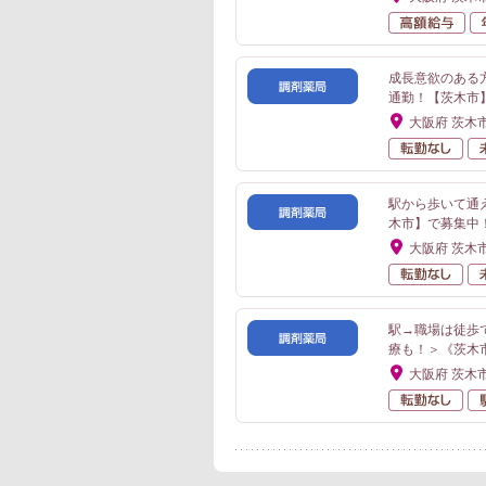
高
成長意欲のある
通勤！【茨木市
大阪府 茨木
転
駅から歩いて通
木市】で募集中
大阪府 茨木
転
駅→職場は徒歩
療も！＞《茨木
大阪府 茨木
転