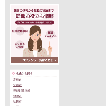
地域から探す
高槻市
箕面市
豊能郡豊能町
摂津市
吹田市