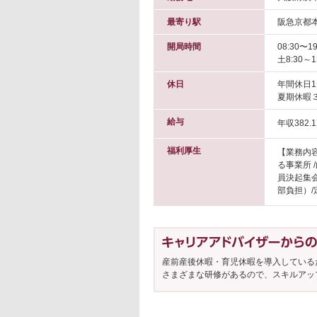
最寄り駅
阪急京都本
開局時間
08:30〜19
土8:30～
休日
年間休日1
夏期休暇
給与
年収382.1
福利厚生
【業務内容
る事業所 
員決起集
部負担）/
産前産後休暇・育児休暇を導入している
さまざまな研修があるので、スキルアッ