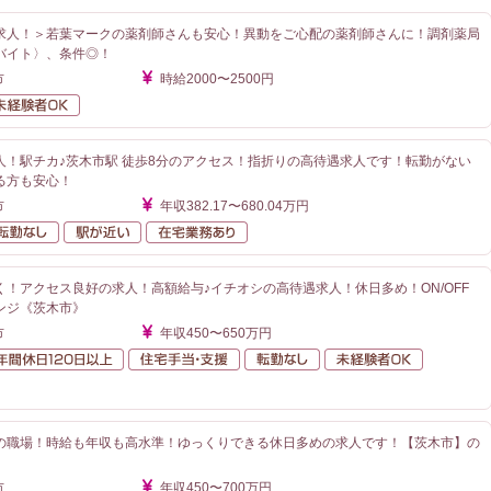
求人！＞若葉マークの薬剤師さんも安心！異動をご心配の薬剤師さんに！調剤薬局
バイト〉、条件◎！
市
時給2000〜2500円
勤なし
未経験者OK
人！駅チカ♪茨木市駅 徒歩8分のアクセス！指折りの高待遇求人です！転勤がない
る方も安心！
市
年収382.17〜680.04万円
額給与
転勤なし
駅が近い
在宅業務あり
！アクセス良好の求人！高額給与♪イチオシの高待遇求人！休日多め！ON/OFF
ンジ《茨木市》
市
年収450〜650万円
額給与
年間休日120日以上
住宅手当・支援
転勤なし
未経験者O
が近い
の職場！時給も年収も高水準！ゆっくりできる休日多めの求人です！【茨木市】の
市
年収450〜700万円