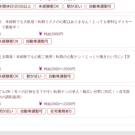
額給与
年間休日120日以上
未経験者OK
駅が近い
自動車通勤
方、未経験でも大歓迎！転勤リスクの心配はありません！とっても便利なマイカー
】で募集中！
市
時給2000円
勤なし
未経験者OK
自動車通勤可
える職場！未経験でも心配ご無用！転勤の心配ナシ！じっくり働きたい方に♪【茨
！
市
時給2000〜2500円
勤なし
未経験者OK
駅が近い
自動車通勤可
でもOK！先々の計画を立てやすい転勤ナシの求人！幅広い分野に対応！＜在宅医
市の調剤薬局》
市
時給2000〜2200円
勤なし
駅が近い
自動車通勤可
在宅業務あり