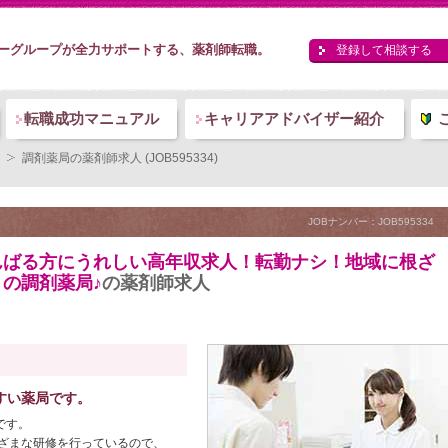
ーグループが全力サポートする、薬剤師転職。
登録して相談する
転職成功マニュアル
キャリアアドバイザー紹介
調剤薬局の薬剤師求人 (JOB595334)
JOBナンバー：JOB595334
んばる方にうれしい高年収求人！転勤ナシ！地域に根ざ
の調剤薬局♪
の薬剤師求人
すい薬局です。
です。
ざまな研修を行っているので、