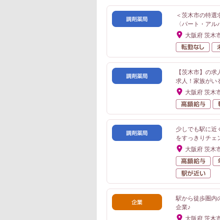
＜茨木市の特選
〈パート・アル
大阪府 茨木
転
【茨木市】の求
求人！家族がい
大阪府 茨木
高
少しでも駅に近く
をすっきりチェ
大阪府 茨木
高
駅
駅から徒歩圏内
企業♪
大阪府 茨木