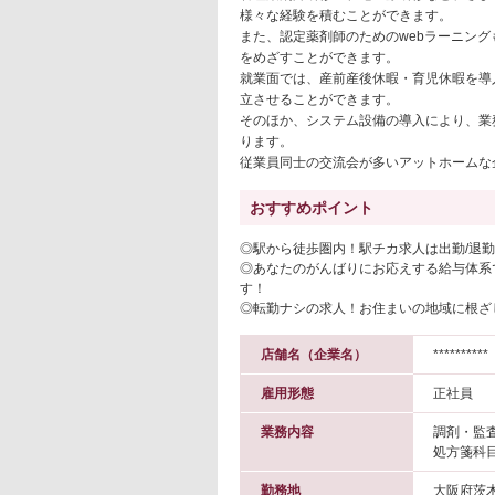
様々な経験を積むことができます。
また、認定薬剤師のためのwebラーニン
をめざすことができます。
就業面では、産前産後休暇・育児休暇を導
立させることができます。
そのほか、システム設備の導入により、業
ります。
従業員同士の交流会が多いアットホームな
おすすめポイント
◎駅から徒歩圏内！駅チカ求人は出勤/退
◎あなたのがんばりにお応えする給与体系で
す！
◎転勤ナシの求人！お住まいの地域に根ざ
店舗名（企業名）
**********
雇用形態
正社員
業務内容
調剤・監
処方箋科
勤務地
大阪府茨