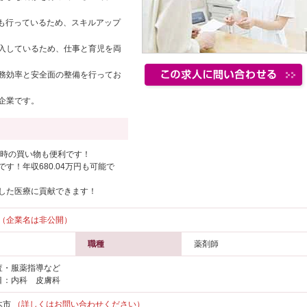
グも行っているため、スキルアップ
入しているため、仕事と育児を両
務効率と安全面の整備を行ってお
企業です。
勤時の買い物も便利です！
す！年収680.04万円も可能で
した医療に貢献できます！
（企業名は非公開）
職種
薬剤師
査・服薬指導など
目：内科 皮膚科
木市
（詳しくはお問い合わせください）