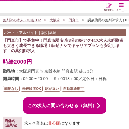
登録する
メニュー
薬剤師の求人・転職TOP
大阪府
門真市
調剤薬局の薬剤師求人 (JOB5
パート・アルバイト｜調剤薬局
【門真市】で募集中！門真市駅 徒歩3分の好アクセス求人未経験者
も大きく成長できる職場！転勤ナシでキャリアプランも安定しま
す！の薬剤師求人
時給2000円
勤務地：
大阪府門真市 京阪本線 門真市駅 徒歩3分
開局時間：
09:00〜20:00 土 9：0013：00／定休日：日祝
転勤なし
未経験者OK
駅が近い
自動車通勤可
この求人に問い合わせる（無料）
店舗名
求人企業名は
非公開
になります
(企業名)