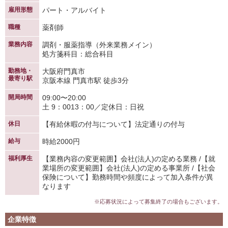
雇用形態
パート・アルバイト
職種
薬剤師
業務内容
調剤・服薬指導（外来業務メイン）
処方箋科目：総合科目
勤務地・
大阪府門真市
最寄り駅
京阪本線 門真市駅 徒歩3分
開局時間
09:00〜20:00
土 9：0013：00／定休日：日祝
休日
【有給休暇の付与について】法定通りの付与
給与
時給2000円
福利厚生
【業務内容の変更範囲】会社(法人)の定める業務 /【就
業場所の変更範囲】会社(法人)の定める事業所 /【社会
保険について】勤務時間や頻度によって加入条件が異
なります
※応募状況によって募集終了の場合もございます。
企業特徴