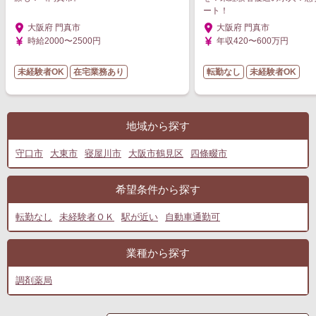
ート！
大阪府 門真市
大阪府 門真市
時給2000〜2500円
年収420〜600万円
未経験者OK
在宅業務あり
転勤なし
未経験者OK
地域から探す
守口市
大東市
寝屋川市
大阪市鶴見区
四條畷市
希望条件から探す
転勤なし
未経験者ＯＫ
駅が近い
自動車通勤可
業種から探す
調剤薬局