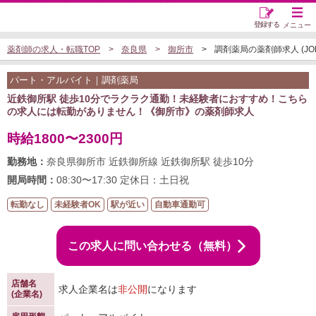
登録する
メニュー
薬剤師の求人・転職TOP
奈良県
御所市
調剤薬局の薬剤師求人 (JOB5
パート・アルバイト｜調剤薬局
近鉄御所駅 徒歩10分でラクラク通勤！未経験者におすすめ！こちら
の求人には転勤がありません！《御所市》の薬剤師求人
時給1800〜2300円
勤務地：
奈良県御所市 近鉄御所線 近鉄御所駅 徒歩10分
開局時間：
08:30〜17:30 定休日：土日祝
転勤なし
未経験者OK
駅が近い
自動車通勤可
この求人に問い合わせる（無料）
店舗名
求人企業名は
非公開
になります
(企業名)