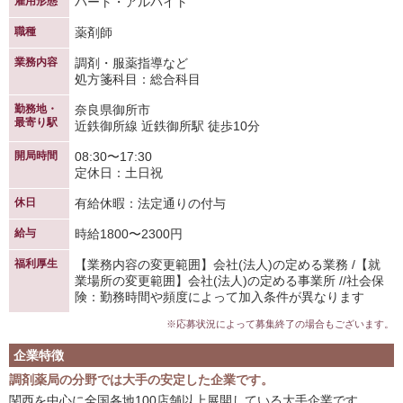
雇用形態
パート・アルバイト
職種
薬剤師
業務内容
調剤・服薬指導など
処方箋科目：総合科目
勤務地・
奈良県御所市
最寄り駅
近鉄御所線 近鉄御所駅 徒歩10分
開局時間
08:30〜17:30
定休日：土日祝
休日
有給休暇：法定通りの付与
給与
時給1800〜2300円
福利厚生
【業務内容の変更範囲】会社(法人)の定める業務 /【就
業場所の変更範囲】会社(法人)の定める事業所 //社会保
険：勤務時間や頻度によって加入条件が異なります
※応募状況によって募集終了の場合もございます。
企業特徴
調剤薬局の分野では大手の安定した企業です。
関西を中心に全国各地100店舗以上展開している大手企業です。