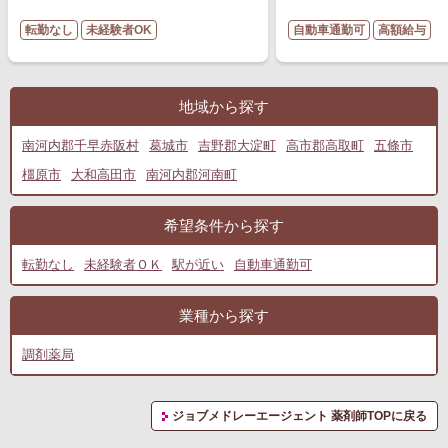
転勤なし
未経験者OK
自動車通勤可
高額給与
地域から探す
南河内郡千早赤阪村
葛城市
吉野郡大淀町
高市郡高取町
五條市
橿原市
大和高田市
南河内郡河南町
希望条件から探す
転勤なし
未経験者ＯＫ
駅が近い
自動車通勤可
業種から探す
調剤薬局
ジョブメドレーエージェント 薬剤師TOPに戻る