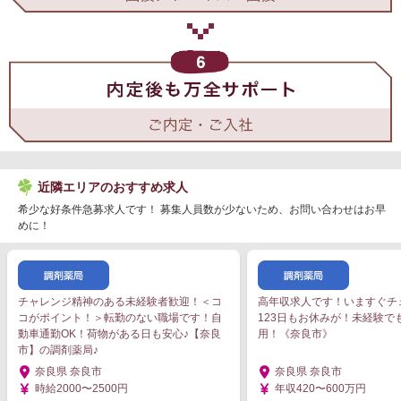
近隣エリアのおすすめ求人
希少な好条件急募求人です！ 募集人員数が少ないため、お問い合わせはお早
めに！
チャレンジ精神のある未経験者歓迎！＜コ
高年収求人です！いますぐチ
コがポイント！＞転勤のない職場です！自
123日もお休みが！未経験で
動車通勤OK！荷物がある日も安心♪【奈良
用！《奈良市》
市】の調剤薬局♪
奈良県 奈良市
奈良県 奈良市
時給2000〜2500円
年収420〜600万円