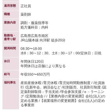
雇用形態
正社員
職種
薬剤師
業務内容
調剤・服薬指導等
処方箋科目：内科
勤務地・
広島県広島市南区
最寄り駅
JR山陽本線 向洋駅 徒歩20分
開局時間
08:30〜18:00
水8：30～12：30、土8：30～17：00/定休日：日祝
休日
年間休日120日
年間休日は店舗により異なる
給与
年収550〜650万円
福利厚生
産前産後休暇 /育児休暇 /育児短時間勤務制度 / /社員旅
行 /忘新年会、納涼会など /社割販売、社員割引制度 /認
定薬剤師取得：手当支給 /学会参加支援 /ｅ－ラーニン
グ /定期勉強会 / /【業務内容の変更範囲】会社(法人)の
定める業務 /【就業場所の変更範囲】会社(法人)の定め
る事業所