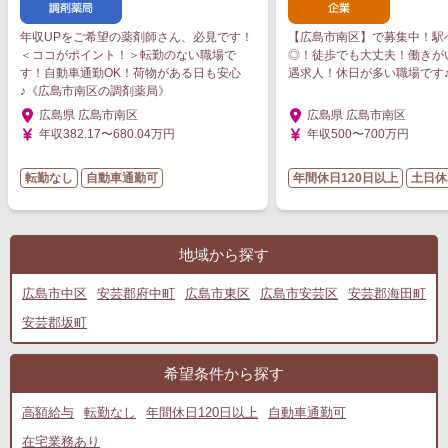
年収UPをご希望の薬剤師さん、必見です！
【広島市南区】で募集中！駅
＜ココがポイント！＞転勤のない職場で
◎！徒歩でも大丈夫！働きが
す！自動車通勤OK！荷物がある日も安心
遇求人！休日が多い職場です
♪《広島市南区の調剤薬局》
広島県 広島市南区
広島県 広島市南区
年収382.17〜680.04万円
年収500〜700万円
転勤なし
自動車通勤可
年間休日120日以上
土日休
地域から探す
広島市中区
安芸郡府中町
広島市東区
広島市安芸区
安芸郡海田町
安芸郡坂町
希望条件から探す
高額給与
転勤なし
年間休日120日以上
自動車通勤可
在宅業務あり