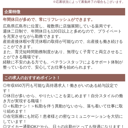
※応募状況によって募集終了の場合もございます。
企業特徴
年間休日が多めで、常にリフレッシュができます。
広島県広島市に位置し、複数県に店舗展開している薬局です。
週休二日制で、年間休日も120日以上と多めなので、プライベート
を充実させながら勤務できます。
産前産後休暇や育児休暇の取得が可能なので、出産後も働き続ける
ことができます。
また、育児短時間勤務制度があり、無理なく子育てと両立させるこ
とができる職場です。
経験に不安のある方でも、ベテランスタッフによるサポート体制が
整っているので、安心してお仕事を始められます。
この求人のおすすめポイント！
◎年収650万円も可能な高待遇求人！働きがいのある給与設定で
す！
◎休日が多いから、やりたいことを楽しめます！自分スタイルの働
き方が実現する職場！
◎＜転勤ナシ！＞転勤を伴う異動がないから、落ち着いて仕事に取
り組めます！
◎在宅医療にも対応！患者様との密なコミュニケーションを大切に
しています！
◎マイカー通勤OKだから、日々の出勤がとっても快適になります！