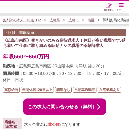
登録する
メニュー
薬剤師の求人・転職TOP
広島県
広島市
南区
調剤薬局の薬剤師求人
正社員｜調剤薬局
《広島市南区》働きがいのある高待遇求人！休日が多い職場です♪落
ち着いて仕事に取り組める転勤ナシの職場の薬剤師求人
年収550〜650万円
勤務地：
広島県広島市南区 JR山陽本線 向洋駅 徒歩20分
開局時間：
08:30〜18:00 水8：30～12：30、土8：30～17：00/定
休日：日祝
高額給与
年間休日120日以上
転勤なし
自動車通勤可
在宅業務あり
この求人に問い合わせる（無料）
店舗名
求人企業名は
非公開
になります
(企業名)