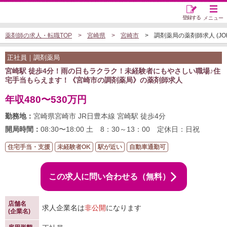
登録する
メニュー
薬剤師の求人・転職TOP
宮崎県
宮崎市
調剤薬局の薬剤師求人 (JOB0
正社員｜調剤薬局
宮崎駅 徒歩4分！雨の日もラクラク！未経験者にもやさしい職場♪住
宅手当もらえます！《宮崎市の調剤薬局》の薬剤師求人
年収480〜530万円
勤務地：
宮崎県宮崎市 JR日豊本線 宮崎駅 徒歩4分
開局時間：
08:30〜18:00 土 8：30～13：00 定休日：日祝
住宅手当・支援
未経験者OK
駅が近い
自動車通勤可
この求人に問い合わせる（無料）
店舗名
求人企業名は
非公開
になります
(企業名)