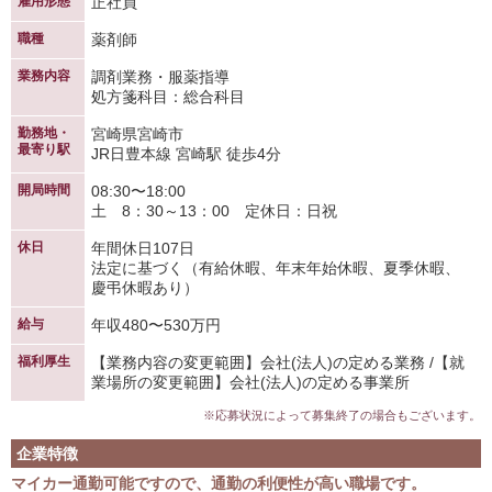
雇用形態
正社員
職種
薬剤師
業務内容
調剤業務・服薬指導
処方箋科目：総合科目
勤務地・
宮崎県宮崎市
最寄り駅
JR日豊本線 宮崎駅 徒歩4分
開局時間
08:30〜18:00
土 8：30～13：00 定休日：日祝
休日
年間休日107日
法定に基づく（有給休暇、年末年始休暇、夏季休暇、
慶弔休暇あり）
給与
年収480〜530万円
福利厚生
【業務内容の変更範囲】会社(法人)の定める業務 /【就
業場所の変更範囲】会社(法人)の定める事業所
※応募状況によって募集終了の場合もございます。
企業特徴
マイカー通勤可能ですので、通勤の利便性が高い職場です。