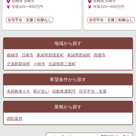
宮崎県 宮崎市
宮崎県 宮崎市
年収420〜650万円
年収420〜650万円
住宅手当・支援
転勤なし
住宅手当・支援
転勤なし
地域から探す
都城市
日南市
東諸県郡国富町
東諸県郡綾町
西都市
児湯郡新富町
小林市
北諸県郡三股町
希望条件から探す
未経験者ＯＫ
駅が近い
自動車通勤可
住宅手当・支援
業種から探す
調剤薬局