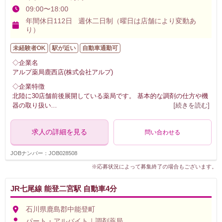
09:00〜18:00
年間休日112日 週休二日制（曜日は店舗により変動あ
り）
未経験者OK
駅が近い
自動車通勤可
◇企業名
アルプ薬局鹿西店(株式会社アルプ)
◇企業特徴
北陸に30店舗前後展開している薬局です。 基本的な調剤の仕方や機
器の取り扱い
...
[続きを読む]
求人の詳細を見る
問い合わせる
JOBナンバー：JOB028508
※応募状況によって募集終了の場合もございます。
JR七尾線 能登二宮駅 自動車4分
石川県鹿島郡中能登町
パート・アルバイト｜調剤薬局