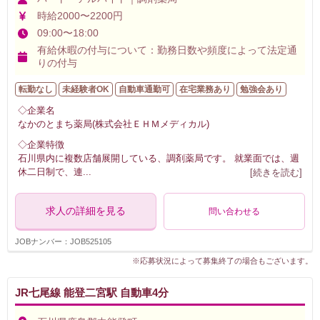
時給2000〜2200円
09:00〜18:00
有給休暇の付与について：勤務日数や頻度によって法定通
りの付与
転勤なし
未経験者OK
自動車通勤可
在宅業務あり
勉強会あり
◇企業名
なかのとまち薬局(株式会社ＥＨＭメディカル)
◇企業特徴
石川県内に複数店舗展開している、調剤薬局です。 就業面では、週
休二日制で、連
...
[続きを読む]
求人の詳細を見る
問い合わせる
JOBナンバー：JOB525105
※応募状況によって募集終了の場合もございます。
JR七尾線 能登二宮駅 自動車4分