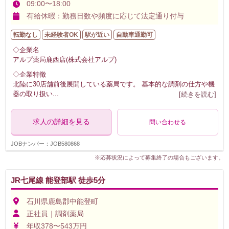
09:00〜18:00
有給休暇：勤務日数や頻度に応じて法定通り付与
転勤なし
未経験者OK
駅が近い
自動車通勤可
◇企業名
アルプ薬局鹿西店(株式会社アルプ)
◇企業特徴
北陸に30店舗前後展開している薬局です。 基本的な調剤の仕方や機
器の取り扱い
...
[続きを読む]
求人の詳細を見る
問い合わせる
JOBナンバー：JOB580868
※応募状況によって募集終了の場合もございます。
JR七尾線 能登部駅 徒歩5分
石川県鹿島郡中能登町
正社員｜調剤薬局
年収378〜543万円