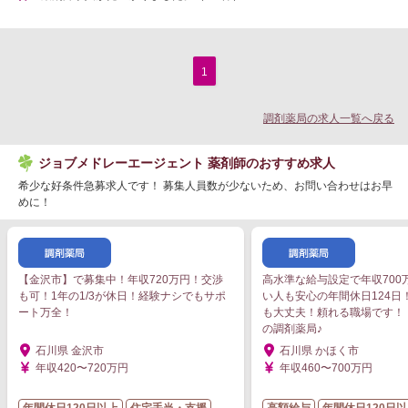
1
調剤薬局の求人一覧へ戻る
ジョブメドレーエージェント 薬剤師のおすすめ求人
希少な好条件急募求人です！ 募集人員数が少ないため、お問い合わせはお早
めに！
【金沢市】で募集中！年収720万円！交渉
高水準な給与設定で年収700
も可！1年の1/3が休日！経験ナシでもサポ
い人も安心の年間休日124日
ート万全！
も大丈夫！頼れる職場です！
の調剤薬局♪
石川県 金沢市
石川県 かほく市
年収420〜720万円
年収460〜700万円