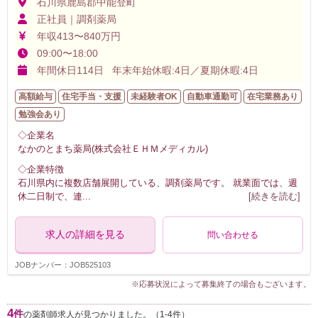
石川県鹿島郡中能登町
正社員｜調剤薬局
年収413〜840万円
09:00〜18:00
年間休日114日 年末年始休暇:4日／夏期休暇:4日
高額給与
住宅手当・支援
未経験者OK
自動車通勤可
在宅業務あり
勉強会あり
◇企業名
なかのとまち薬局(株式会社ＥＨＭメディカル)
◇企業特徴
石川県内に複数店舗展開している、調剤薬局です。 就業面では、週
休二日制で、連
...
[続きを読む]
求人の詳細を見る
問い合わせる
JOBナンバー：JOB525103
※応募状況によって募集終了の場合もございます。
4
件
の薬剤師求人が見つかりました。（1-4件）