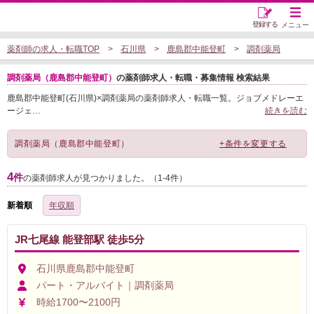
登録する
メニュー
薬剤師の求人・転職TOP
石川県
鹿島郡中能登町
調剤薬局
調剤薬局（鹿島郡中能登町）
の薬剤師求人・転職・募集情報 検索結果
鹿島郡中能登町(石川県)×調剤薬局の薬剤師求人・転職一覧。ジョブメドレーエ
ージェ
…
続きを読む
調剤薬局（鹿島郡中能登町）
+条件を変更する
4
件
の薬剤師求人が見つかりました。（1-4件）
新着順
年収順
JR七尾線 能登部駅 徒歩5分
石川県鹿島郡中能登町
パート・アルバイト｜調剤薬局
時給1700〜2100円