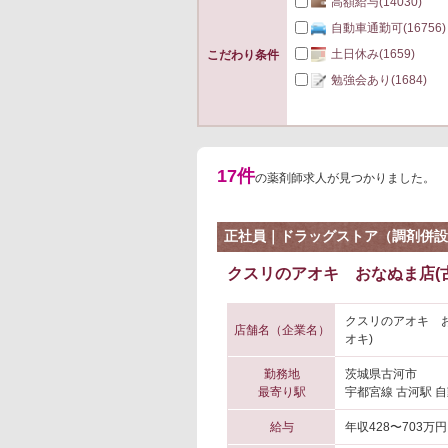
高額給与
(14030)
自動車通勤可
(16756)
土日休み
(1659)
こだわり条件
勉強会あり
(1684)
17件
の薬剤師求人が見つかりました。
正社員｜ドラッグストア（調剤併設
クスリのアオキ おなぬま店(
クスリのアオキ 
店舗名（企業名）
オキ)
勤務地
茨城県古河市
最寄り駅
宇都宮線 古河駅 自
給与
年収428〜703万円