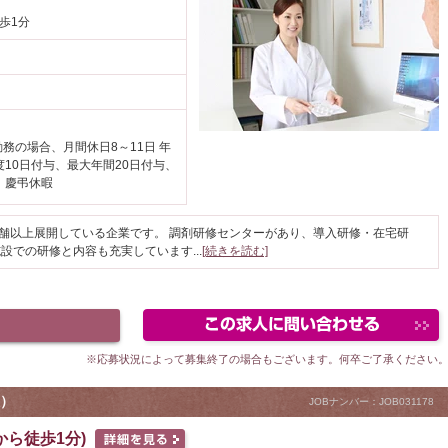
歩1分
勤務の場合、月間休日8～11日 年
度10日付与、最大年間20日付与、
、慶弔休暇
店舗以上展開している企業です。 調剤研修センターがあり、導入研修・在宅研
施設での研修と内容も充実しています
...
[続きを読む]
駅が近い
※応募状況によって募集終了の場合もございます。何卒ご了承ください
）
JOBナンバー：JOB031178
から徒歩1分)