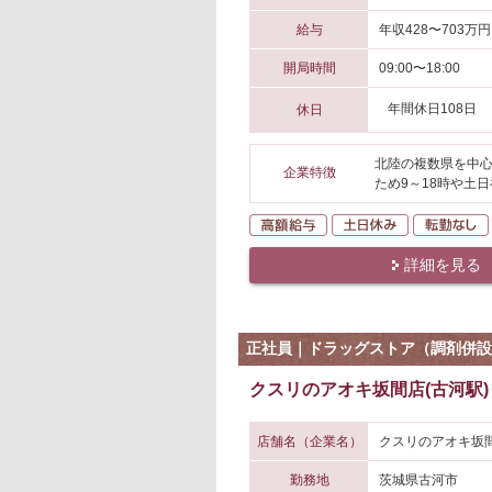
給与
年収428〜703万円
開局時間
09:00〜18:00
年間休日108日
休日
北陸の複数県を中心
企業特徴
ため9～18時や土
高額給与
土日休み
詳細を見る
正社員｜ドラッグストア（調剤併設
クスリのアオキ坂間店(古河駅)
店舗名（企業名）
クスリのアオキ坂間
勤務地
茨城県古河市