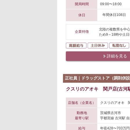
開局時間
09:00〜18:00
年間休日108日
休日
北陸の複数県を中心
企業特徴
ため9～18時や土
高額給与
土日休み
詳細を見る
正社員｜ドラッグストア（調剤併設
クスリのアオキ 関戸店(古河駅
店舗名（企業名）
クスリのアオキ 関
勤務地
茨城県古河市
最寄り駅
宇都宮線 古河駅 自
給与
年収428〜703万円