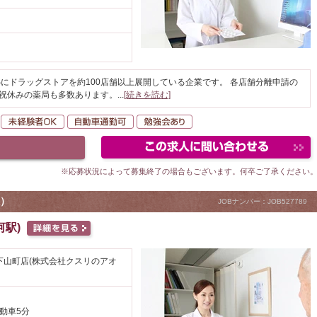
にドラッグストアを約100店舗以上展開している企業です。 各店舗分離申請の
日祝休みの薬局も多数あります。
...
[続きを読む]
転勤なし
未経験者OK
自動車通勤可
勉強会あり
※応募状況によって募集終了の場合もございます。何卒ご了承ください
）
JOBナンバー：JOB527789
駅)
下山町店(株式会社クスリのアオ
自動車5分