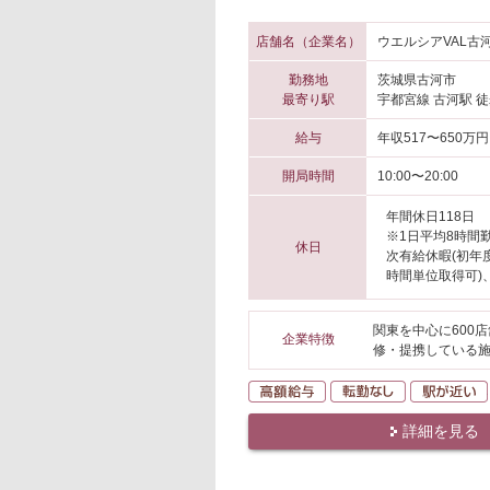
店舗名（企業名）
ウエルシアVAL古
勤務地
茨城県古河市
最寄り駅
宇都宮線 古河駅 徒
給与
年収517〜650万円
開局時間
10:00〜20:00
年間休日118日
※1日平均8時間
休日
次有給休暇(初年
時間単位取得可)
関東を中心に600
企業特徴
修・提携している
高額給与
転勤なし
詳細を見る