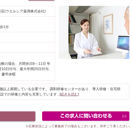
河店(ウエルシア薬局株式会社)
歩1分
勤務の場合、月間休日8～11日 年
度10日付与、最大年間20日付与、
、慶弔休暇
店舗以上展開している企業です。 調剤研修センターがあり、導入研修・在宅研
施設での研修と内容も充実しています
...
[続きを読む]
駅が近い
※応募状況によって募集終了の場合もございます。何卒ご了承ください