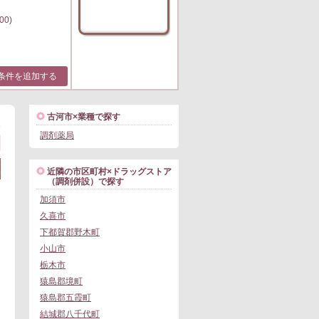
00)
条件を追加する
古河市×業種で探す
1
調剤薬局
近隣の市区町村×ドラッグストア
（調剤併設）で探す
加須市
久喜市
下都賀郡野木町
小山市
栃木市
猿島郡境町
猿島郡五霞町
結城郡八千代町