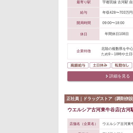
最寄り駅
宇都宮線 古河駅 自
給与
年収428〜703万円
開局時間
09:00〜18:00
年間休日108日
休日
北陸の複数県を中心
企業特徴
ため9～18時や土
高額給与
土日休み
詳細を見る
正社員｜ドラッグストア（調剤併設
ウエルシア古河東牛谷店(古河駅
店舗名（企業名）
ウエルシア古河東牛