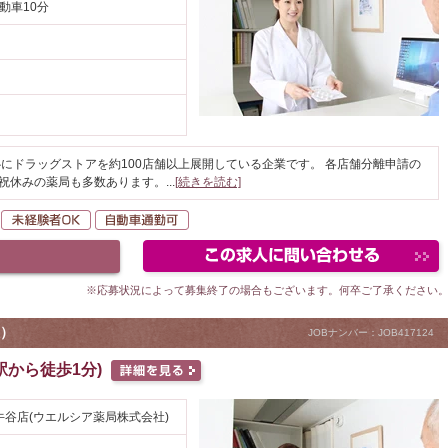
動車10分
にドラッグストアを約100店舗以上展開している企業です。 各店舗分離申請の
日祝休みの薬局も多数あります。
...
[続きを読む]
転勤なし
未経験者OK
自動車通勤可
※応募状況によって募集終了の場合もございます。何卒ご了承ください
）
JOBナンバー：JOB417124
から徒歩1分)
谷店(ウエルシア薬局株式会社)