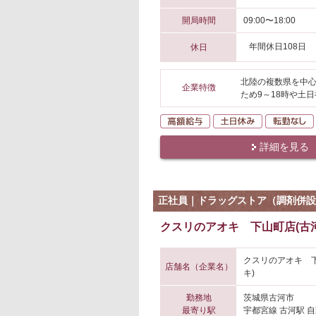
開局時間
09:00〜18:00
年間休日108日
休日
北陸の複数県を中心
企業特徴
ため9～18時や土
高額給与
土日休み
詳細を見る
正社員｜ドラッグストア（調剤併設
クスリのアオキ 下山町店(古河
クスリのアオキ 
店舗名（企業名）
キ)
勤務地
茨城県古河市
最寄り駅
宇都宮線 古河駅 