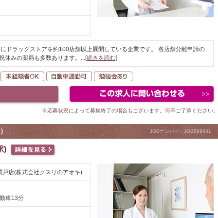
にドラッグストアを約100店舗以上展開している企業です。 各店舗分離申請の
日祝休みの薬局も多数あります。
...
[続きを読む]
転勤なし
未経験者OK
自動車通勤可
勉強会あり
※応募状況によって募集終了の場合もございます。何卒ご了承ください
）
JOBナンバー：JOB599031
)
戸店(株式会社クスリのアオキ)
動車13分