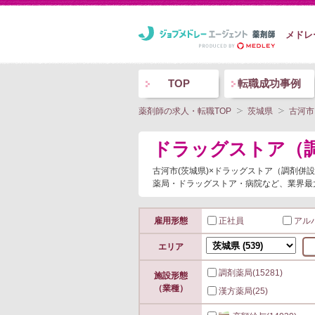
メドレ
TOP
転職成功事例
薬剤師の求人・転職TOP
茨城県
古河市
ドラッグストア（
古河市(茨城県)×ドラッグストア（調剤
薬局・ドラッグストア・病院など、業界最
雇用形態
正社員
アル
エリア
調剤薬局
(15281)
施設形態
（業種）
漢方薬局
(25)