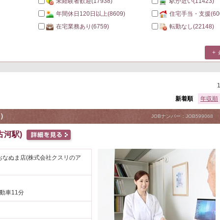
未経験者歓迎
(17938)
駅が近い
(11423)
年間休日120日以上
(8609)
住宅手当・支援
(60
在宅業務あり
(6759)
転勤なし
(22148)
新着順
年収順
）
JOBナンバー：JOB599068
古河駅)
おなぬま店(株式会社クスリのア
動車11分