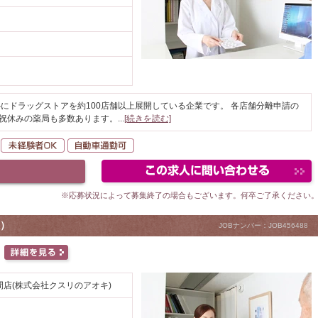
にドラッグストアを約100店舗以上展開している企業です。 各店舗分離申請の
日祝休みの薬局も多数あります。
...
[続きを読む]
転勤なし
未経験者OK
自動車通勤可
※応募状況によって募集終了の場合もございます。何卒ご了承ください
）
JOBナンバー：JOB456488
店(株式会社クスリのアオキ)