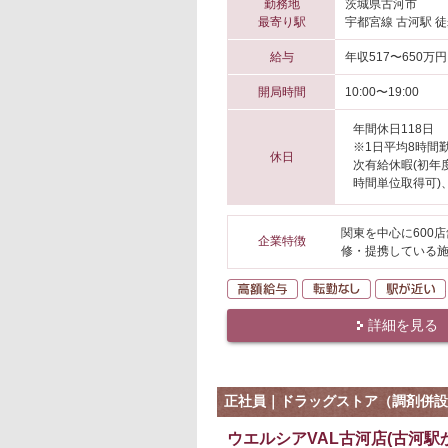
勤務地
茨城県古河市
最寄り駅
宇都宮線 古河駅 徒
給与
年収517〜650万円
開局時間
10:00〜19:00
年間休日118日
※1日平均8時間
休日
次有給休暇(初年
時間単位取得可)
関東を中心に600
企業特徴
修・提携している
高額給与
転勤なし
詳細を見る
正社員｜ドラッグストア（調剤併設
ウエルシアVAL古河店(古河駅