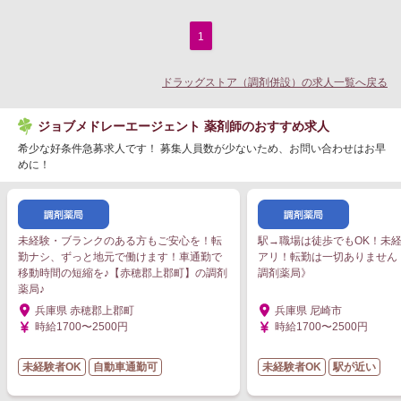
1
ドラッグストア（調剤併設）の求人一覧へ戻る
ジョブメドレーエージェント 薬剤師のおすすめ求人
希少な好条件急募求人です！ 募集人員数が少ないため、お問い合わせはお早
めに！
未経験・ブランクのある方もご安心を！転
駅→職場は徒歩でもOK！未
勤ナシ、ずっと地元で働けます！車通勤で
アリ！転勤は一切ありません
移動時間の短縮を♪【赤穂郡上郡町】の調剤
調剤薬局》
薬局♪
兵庫県 赤穂郡上郡町
兵庫県 尼崎市
時給1700〜2500円
時給1700〜2500円
未経験者OK
自動車通勤可
未経験者OK
駅が近い