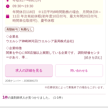
年収517〜650万円
09:30〜19:30
年間休日118日 ※1日平均8時間勤務の場合、月間休日8～
11日 年次有給休暇(初年度10日付与、最大年間20日付与、
時間単位取得可)、慶弔休暇
高額給与
転勤なし
◇企業名
ウエルシア神崎神河店(ウエルシア薬局株式会社)
◇企業特徴
関東を中心に600店舗以上展開している企業です。 調剤研修センタ
ーがあり、導
...
[続きを読む]
求人の詳細を見る
問い合わせる
JOBナンバー：JOB384173
※応募状況によって募集終了の場合もございます。
1
件
の薬剤師求人が見つかりました。（1-1件）