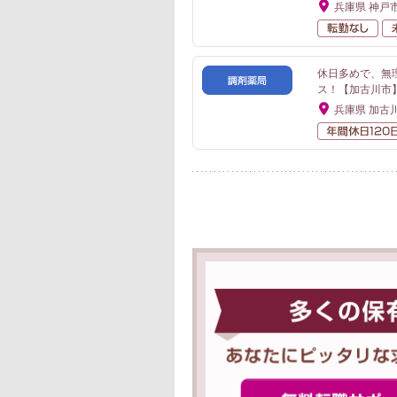
兵庫県 神戸
転
休日多めで、無
ス！【加古川市
兵庫県 加古