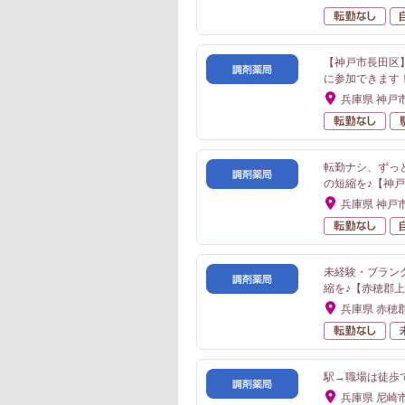
転
【神戸市長田区
に参加できます
兵庫県 神戸
転
転勤ナシ、ずっ
の短縮を♪【神
兵庫県 神戸
転
未経験・ブラン
縮を♪【赤穂郡
兵庫県 赤穂
転
駅→職場は徒歩
兵庫県 尼崎