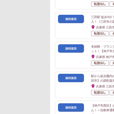
転
三田駅 徒歩4
人！《三田市の
兵庫県 三田
転
未経験・ブラン
ット！【神戸市
兵庫県 神戸
転
駅から徒歩圏内
田市】の調剤薬
兵庫県 三田
転
【神戸市西区】
ん！＜自動車通