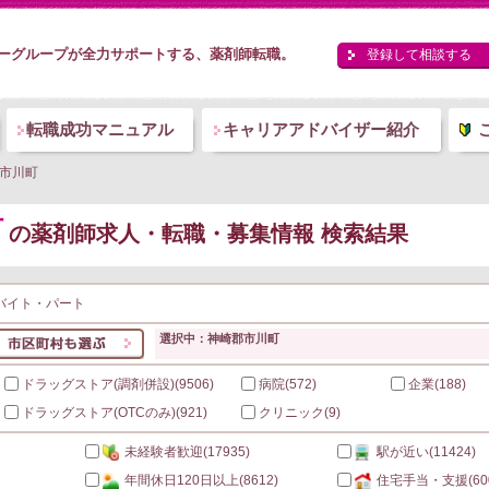
ーグループが全力サポートする、薬剤師転職。
登録して相談する
転職成功マニュアル
キャリアアドバイザー紹介
市川町
町
の薬剤師求人・転職・募集情報 検索結果
バイト・パート
選択中：神崎郡市川町
ドラッグストア(調剤併設)
(9506)
病院
(572)
企業
(188)
ドラッグストア(OTCのみ)
(921)
クリニック
(9)
未経験者歓迎
(17935)
駅が近い
(11424)
年間休日120日以上
(8612)
住宅手当・支援
(60