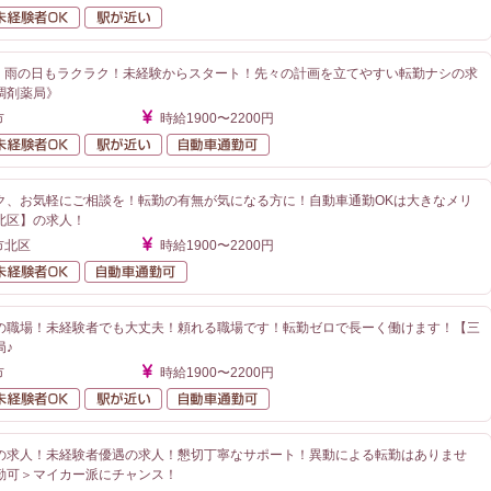
勤なし
未経験者OK
駅が近い
分！雨の日もラクラク！未経験からスタート！先々の計画を立てやすい転勤ナシの求
調剤薬局》
市
時給1900〜2200円
勤なし
未経験者OK
駅が近い
自動車通勤可
ク、お気軽にご相談を！転勤の有無が気になる方に！自動車通勤OKは大きなメリ
北区】の求人！
市北区
時給1900〜2200円
勤なし
未経験者OK
自動車通勤可
の職場！未経験者でも大丈夫！頼れる職場です！転勤ゼロで長ーく働けます！【三
局♪
市
時給1900〜2200円
勤なし
未経験者OK
駅が近い
自動車通勤可
の求人！未経験者優遇の求人！懇切丁寧なサポート！異動による転勤はありませ
勤可＞マイカー派にチャンス！