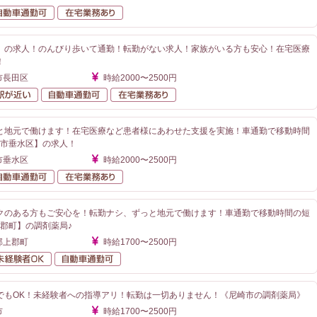
勤なし
自動車通勤可
在宅業務あり
】の求人！のんびり歩いて通勤！転勤がない求人！家族がいる方も安心！在宅医療
！
市長田区
時給2000〜2500円
勤なし
駅が近い
自動車通勤可
在宅業務あり
と地元で働けます！在宅医療など患者様にあわせた支援を実施！車通勤で移動時間
戸市垂水区】の求人！
市垂水区
時給2000〜2500円
勤なし
自動車通勤可
在宅業務あり
クのある方もご安心を！転勤ナシ、ずっと地元で働けます！車通勤で移動時間の短
上郡町】の調剤薬局♪
郡上郡町
時給1700〜2500円
勤なし
未経験者OK
自動車通勤可
でもOK！未経験者への指導アリ！転勤は一切ありません！《尼崎市の調剤薬局》
市
時給1700〜2500円