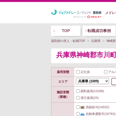
メドレ
TOP
転職成功事例
薬剤師の求人・転職TOP
兵庫県
神崎郡
兵庫県神崎郡市川
雇用形態
正社員
アル
エリア
調剤薬局
(15288)
施設形態
（業種）
漢方薬局
(25)
高額給与
(14032)
自動車通勤可
(16763)