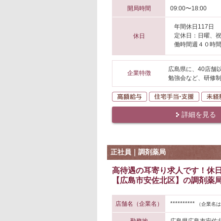
開局時間
09:00〜18:00
年間休日117日
定休日：日曜、
休日
働時間週４０時
広島県に、40店舗
企業特徴
勉強会など、研修
高額給与
住宅手
詳細を見る
正社員｜調剤薬局
高待遇の耳寄り求人です！休
【広島市安佐北区】の調剤薬局
店舗名（企業名）
**********
（企業名は