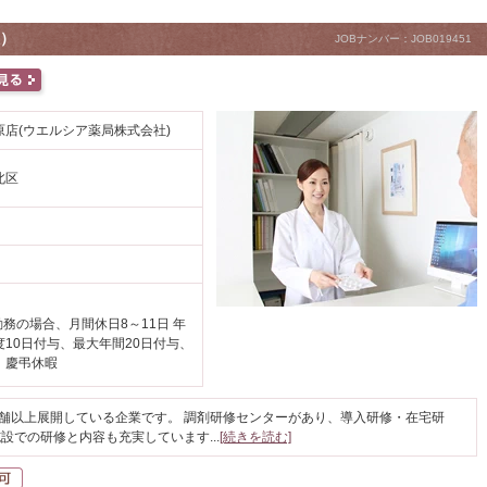
）
JOBナンバー：JOB019451
店(ウエルシア薬局株式会社)
北区
勤務の場合、月間休日8～11日 年
度10日付与、最大年間20日付与、
、慶弔休暇
店舗以上展開している企業です。 調剤研修センターがあり、導入研修・在宅研
施設での研修と内容も充実しています
...
[続きを読む]
自動車通勤可