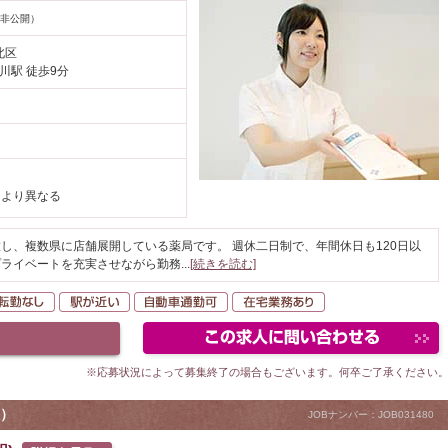
非公開）
北区
川駅 徒歩9分
により異なる
し、複数県に店舗展開している薬局です。 週休二日制で、年間休日も120日以
プライベートを充実させながら勤務
...
[続きを読む]
間休日120日以上
転勤なし
駅が近い
自動車通勤可
在宅業務あり
※応募状況によって募集終了の場合もございます。何卒ご了承ください
）
JOBナンバー：JOB031480