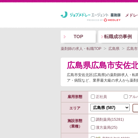
メドレ
TOP
転職成功事例
薬剤師の求人・転職TOP
広島県
広島市
広島県広島市安佐
広島市安佐北区(広島県)の薬剤師求人・
ア・病院など、業界最大級の求人から薬剤
雇用形態
正社員
アル
エリア
調剤薬局
(15281)
施設形態
（業種）
漢方薬局
(25)