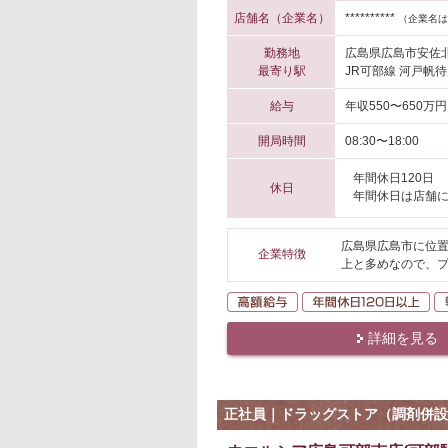
店舗名（企業名）
**********
（企業名は
勤務地
広島県広島市安佐
最寄り駅
JR可部線 河戸帆待
給与
年収550〜650万円
開局時間
08:30〜18:00
年間休日120日
休日
年間休日は店舗
広島県広島市に位置
企業特徴
上と多めなので、
高額給与
年
詳細を見る
正社員｜ドラッグストア（調剤併設