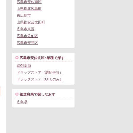
広島市安佐南区
山県郡北広島町
東広島市
山県郡安芸太田町
広島市東区
広島市佐伯区
広島市安芸区
広島市安佐北区×業種で探す
調剤薬局
この求人にフォームで問い合わせる
ドラッグストア（調剤併設）
。
ドラッグストア（OTCのみ）
都道府県で探しなおす
広島県