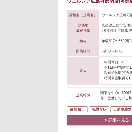
ウエルシア広島可部南店(可部駅
店舗名（企業名）
ウエルシア広島可部
勤務地
広島県広島市安佐
最寄り駅
JR可部線 可部駅 
給与
年収517〜650万円
開局時間
09:00〜18:00
年間休日118日
※1日平均8時間
休日
次有給休暇(初年
時間単位取得可)
関東を中心に600
企業特徴
修・提携している
高額給与
転勤なし
詳細を見る