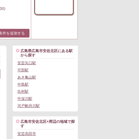
00)
条件を追加する
広島県広島市安佐北区にある駅
>
から探す
安芸矢口駅
可部駅
あき亀山駅
中島駅
玖村駅
中深川駅
河戸帆待川駅
広島市安佐北区×周辺の地域で探
す
安芸高田市