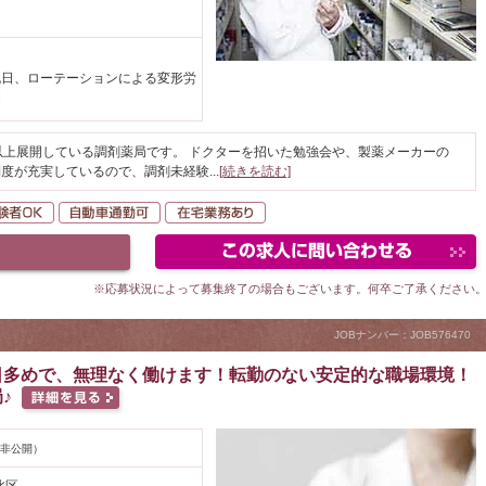
祝日、ローテーションによる変形労
間
以上展開している調剤薬局です。 ドクターを招いた勉強会や、製薬メーカーの
制度が充実しているので、調剤未経験
...
[続きを読む]
当・支援
未経験者OK
自動車通勤可
在宅業務あり
※応募状況によって募集終了の場合もございます。何卒ご了承ください
JOBナンバー：JOB576470
日多めで、無理なく働けます！転勤のない安定的な職場環境！
♪
非公開）