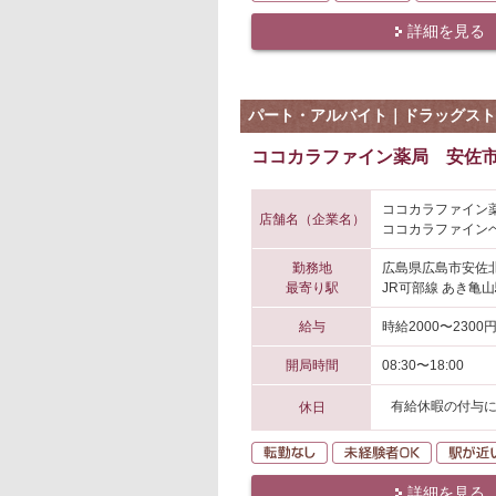
詳細を見る
パート・アルバイト｜ドラッグスト
ココカラファイン薬局 安佐市
ココカラファイン
店舗名（企業名）
ココカラファインヘ
勤務地
広島県広島市安佐
最寄り駅
JR可部線 あき亀山
給与
時給2000〜2300
開局時間
08:30〜18:00
有給休暇の付与
休日
転勤なし
未経験者O
詳細を見る