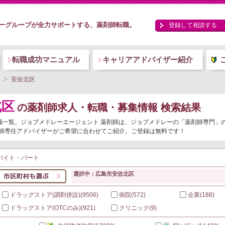
ーグループが全力サポートする、薬剤師転職。
登録して相談する
転職成功マニュアル
キャリアアドバイザー紹介
安佐北区
北区
の薬剤師求人・転職・募集情報 検索結果
転職一覧。ジョブメドレーエージェント 薬剤師は、ジョブメドレーの「薬剤師専門」
師専任アドバイザーがご希望に合わせてご紹介。ご登録は無料です！
バイト・パート
選択中：広島市安佐北区
ドラッグストア(調剤併設)
(9506)
病院
(572)
企業
(188)
ドラッグストア(OTCのみ)
(921)
クリニック
(9)