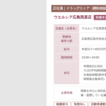
正社員｜ドラッグストア（調剤併設
ウエルシア広島西原店
店舗名（企業名）
ウエルシア広島西原
勤務地
広島県広島市安佐
最寄り駅
給与
年収517〜650万円
開局時間
10:00〜19:00
年間休日118日
※1日平均8時間
休日
次有給休暇(初年
時間単位取得可)
関東を中心に600
企業特徴
修・提携している
高額給与
転勤なし