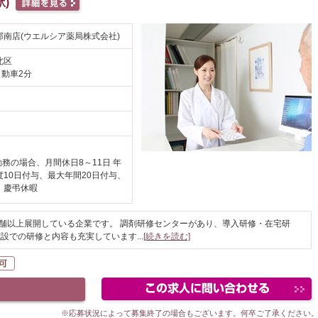
)
南店(ウエルシア薬局株式会社)
北区
自動車2分
勤務の場合、月間休日8～11日 年
度10日付与、最大年間20日付与、
、慶弔休暇
店舗以上展開している企業です。 調剤研修センターがあり、導入研修・在宅研
施設での研修と内容も充実しています
...
[続きを読む]
自動車通勤可
※応募状況によって募集終了の場合もございます。何卒ご了承ください