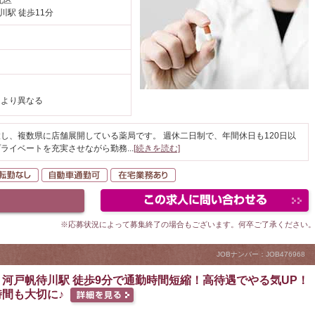
北区
川駅 徒歩11分
により異なる
し、複数県に店舗展開している薬局です。 週休二日制で、年間休日も120日以
プライベートを充実させながら勤務
...
[続きを読む]
間休日120日以上
転勤なし
自動車通勤可
在宅業務あり
※応募状況によって募集終了の場合もございます。何卒ご了承ください
JOBナンバー：JOB476968
河戸帆待川駅 徒歩9分で通勤時間短縮！高待遇でやる気UP！
間も大切に♪