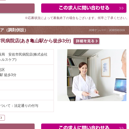
※応募状況によって募集終了の場合もございます。何卒ご了承ください
ア（調剤併設）
JOBナンバー：JOB596309
民病院店(あき亀山駅から徒歩3分)
薬局 安佐市民病院店(株式会社
ルスケア)
北区
駅 徒歩3分
円
について：法定通りの付与
K
駅が近い