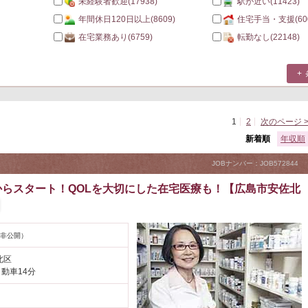
未経験者歓迎
(17938)
駅が近い
(11423)
年間休日120日以上
(8609)
住宅手当・支援
(60
在宅業務あり
(6759)
転勤なし
(22148)
1
2
次のページ 
新着順
年収順
JOBナンバー：JOB572844
らスタート！QOLを大切にした在宅医療も！【広島市安佐北
非公開）
北区
自動車14分