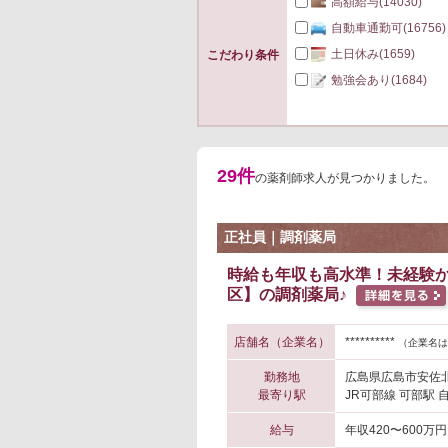
高額給与
(14030)
自動車通勤可
(16756)
土日休み
(1659)
こだわり条件
勉強会あり
(1684)
29件
の薬剤師求人が見つかりました。
正社員｜調剤薬局
時給も年収も高水準！未経験か
区】の調剤薬局♪
店舗名（企業名）
**********
（企業名は
勤務地
広島県広島市安佐
最寄り駅
JR可部線 可部駅 
給与
年収420〜600万円