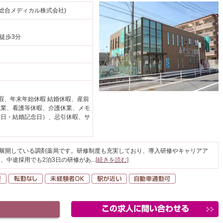
総合メディカル株式会社)
 徒歩3分
暇、年末年始休暇 結婚休暇、産前
休業、看護等休暇、介護休業、メモ
生日・結婚記念日）、忌引休暇、サ
を展開している調剤薬局です。研修制度も充実しており、導入研修やキャリアア
、中途採用でも2泊3日の研修があ
...
[続きを読む]
以上
住宅手当・支援
転勤なし
未経験者OK
駅が近い
自動車通勤可
あり