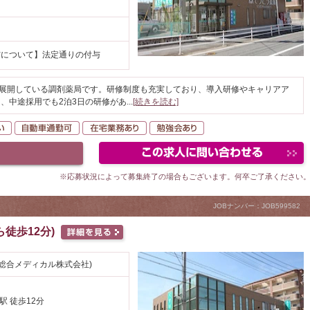
円
与について】法定通りの付与
を展開している調剤薬局です。研修制度も充実しており、導入研修やキャリアア
、中途採用でも2泊3日の研修があ
...
[続きを読む]
K
駅が近い
自動車通勤可
在宅業務あり
勉強会あり
※応募状況によって募集終了の場合もございます。何卒ご了承ください
JOBナンバー：JOB599582
徒歩12分)
総合メディカル株式会社)
駅 徒歩12分