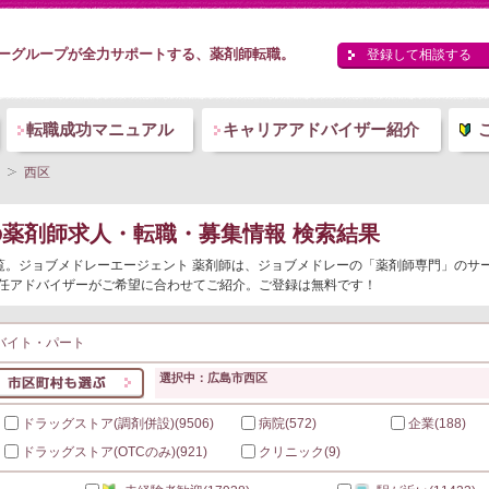
ーグループが全力サポートする、薬剤師転職。
登録して相談する
転職成功マニュアル
キャリアアドバイザー紹介
西区
の薬剤師求人・転職・募集情報 検索結果
一覧。ジョブメドレーエージェント 薬剤師は、ジョブメドレーの「薬剤師専門」のサ
任アドバイザーがご希望に合わせてご紹介。ご登録は無料です！
バイト・パート
選択中：広島市西区
ドラッグストア(調剤併設)
(9506)
病院
(572)
企業
(188)
ドラッグストア(OTCのみ)
(921)
クリニック
(9)