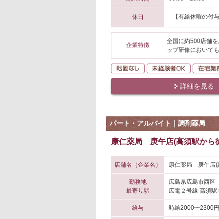
【有給休暇の付
休日
全国に約500店舗
企業特徴
ップ研修においても
転勤なし
未経験者O
詳細を見る
パート・アルバイト｜調剤薬局
康仁薬局 庚午店(高須駅から徒
店舗名（企業名）
康仁薬局 庚午店(
勤務地
広島県広島市西区
最寄り駅
広電２号線 高須駅
給与
時給2000〜2300