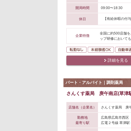
開局時間
09:00〜18:30
【有給休暇の付
休日
全国に約500店舗
企業特徴
ップ研修においても
転勤なし
未経験者O
詳細を見る
パート・アルバイト｜調剤薬局
さんくす薬局 庚午南店(草津駅
店舗名（企業名）
さんくす薬局 庚午
勤務地
広島県広島市西区
最寄り駅
広電２号線 草津駅