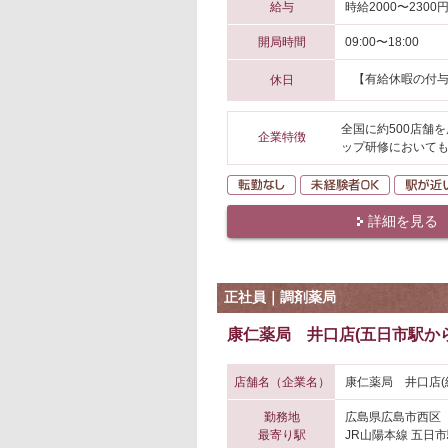
給与
時給2000〜2300
開局時間
09:00〜18:00
【有給休暇の付
休日
全国に約500店舗
企業特徴
ップ研修においても
転勤なし
未経験者O
詳細を見る
正社員｜調剤薬局
康仁薬局 井口店(五日市駅から
店舗名（企業名）
康仁薬局 井口店(
勤務地
広島県広島市西区
最寄り駅
JR山陽本線 五日市