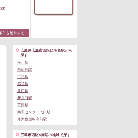
00)
条件を追加する
広島県広島市西区にある駅から
>
探す
横川駅
西広島駅
古江駅
高須駅
井口駅
新井口駅
草津駅
商工センター入口駅
修大協創中高前駅
広島市西区×周辺の地域で探す