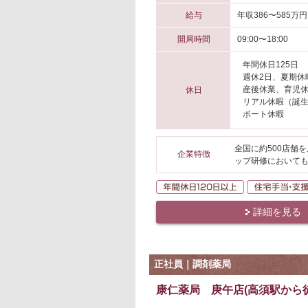
給与
年収386〜585万円
開局時間
09:00〜18:00
年間休日125日
週休2日、夏期休
産後休業、育児
休日
リアル休暇（誕
ポート休暇
全国に約500店舗
企業特徴
ップ研修においても
年間休日120日
詳細を見る
正社員｜調剤薬局
康仁薬局 庚午店(高須駅から徒