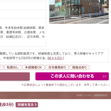
暇、年末年始休暇 結婚休暇、産前
休業、看護等休暇、介護休業、メモ
生日・結婚記念日）、忌引休暇、サ
を展開している調剤薬局です。研修制度も充実しており、導入研修やキャリアア
、中途採用でも2泊3日の研修があ
...
[続きを読む]
以上
住宅手当・支援
転勤なし
未経験者OK
在宅業務あり
勉強会あり
※応募状況によって募集終了の場合もございます。何卒ご了承ください
JOBナンバー：JOB599552
歩3分)