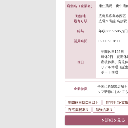
店舗名（企業名）
康仁薬局 庚午店(
勤務地
広島県広島市西区
最寄り駅
広電２号線 高須駅
給与
年収386〜585万円
開局時間
09:00〜18:00
年間休日125日
週休2日、夏期休
産後休業、育児
休日
リアル休暇（誕
ポート休暇
全国に約500店舗
企業特徴
ップ研修においても
年間休日120日
在宅業務あり
勉強会
詳細を見る