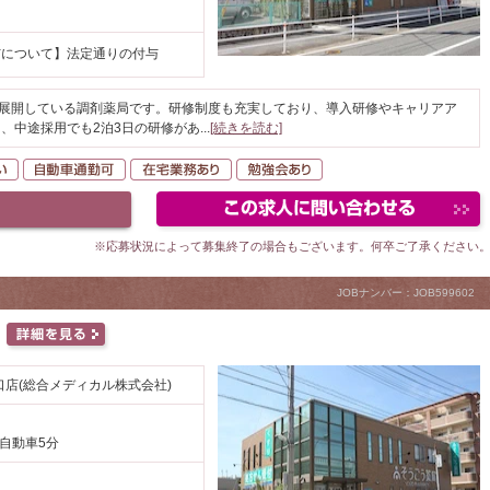
与について】法定通りの付与
を展開している調剤薬局です。研修制度も充実しており、導入研修やキャリアア
、中途採用でも2泊3日の研修があ
...
[続きを読む]
K
駅が近い
自動車通勤可
在宅業務あり
勉強会あり
※応募状況によって募集終了の場合もございます。何卒ご了承ください
JOBナンバー：JOB599602
店(総合メディカル株式会社)
 自動車5分
円