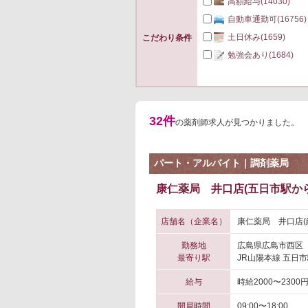
高額給与
(14030)
自動車通勤可
(16756)
土日休み
(1659)
こだわり条件
勉強会あり
(1684)
32件
の薬剤師求人が見つかりました。
パート・アルバイト｜調剤薬局
康仁薬局 井口店(五日市駅から
店舗名（企業名）
康仁薬局 井口店(
勤務地
広島県広島市西区
最寄り駅
JR山陽本線 五日市
給与
時給2000〜2300
開局時間
09:00〜18:00