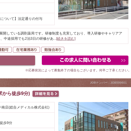
与について】法定通りの付与
を展開している調剤薬局です。研修制度も充実しており、導入研修やキャリアア
、中途採用でも2泊3日の研修があ
...
[続きを読む]
K
自動車通勤可
在宅業務あり
勉強会あり
※応募状況によって募集終了の場合もございます。何卒ご了承ください
JOBナンバー：JOB599601
から徒歩9分)
南店(総合メディカル株式会社)
 徒歩9分