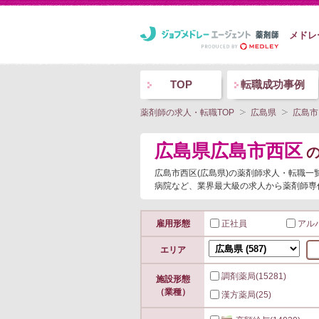
メドレ
TOP
転職成功事例
薬剤師の求人・転職TOP
広島県
広島市
広島県広島市西区
広島市西区(広島県)の薬剤師求人・転職
病院など、業界最大級の求人から薬剤師専
雇用形態
正社員
アル
エリア
調剤薬局
(15281)
施設形態
（業種）
漢方薬局
(25)