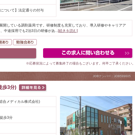
与について】法定通りの付与
を展開している調剤薬局です。研修制度も充実しており、導入研修やキャリアア
、中途採用でも2泊3日の研修があ
...
[続きを読む]
K
在宅業務あり
勉強会あり
※応募状況によって募集終了の場合もございます。何卒ご了承ください
JOBナンバー：JOB599605
歩3分)
総合メディカル株式会社)
 徒歩3分
円