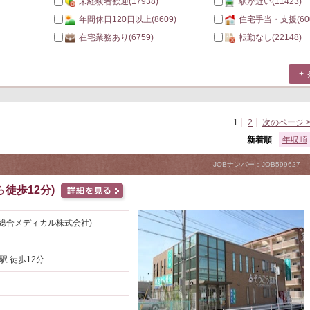
未経験者歓迎
(17938)
駅が近い
(11423)
年間休日120日以上
(8609)
住宅手当・支援
(60
在宅業務あり
(6759)
転勤なし
(22148)
1
2
次のページ 
新着順
年収順
JOBナンバー：JOB599627
徒歩12分)
総合メディカル株式会社)
駅 徒歩12分
円