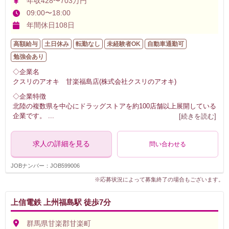
年収428〜703万円
09:00〜18:00
年間休日108日
高額給与
土日休み
転勤なし
未経験者OK
自動車通勤可
勉強会あり
◇企業名
クスリのアオキ 甘楽福島店(株式会社クスリのアオキ)
◇企業特徴
北陸の複数県を中心にドラッグストアを約100店舗以上展開している
企業です。
...
[続きを読む]
求人の詳細を見る
問い合わせる
JOBナンバー：JOB599006
※応募状況によって募集終了の場合もございます。
上信電鉄 上州福島駅 徒歩7分
群馬県甘楽郡甘楽町