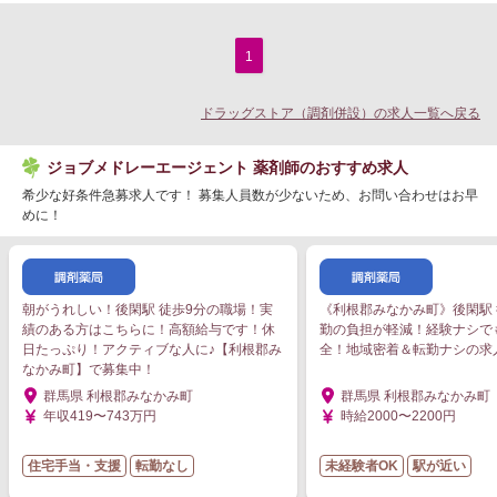
1
ドラッグストア（調剤併設）の求人一覧へ戻る
ジョブメドレーエージェント 薬剤師のおすすめ求人
希少な好条件急募求人です！ 募集人員数が少ないため、お問い合わせはお早
めに！
朝がうれしい！後閑駅 徒歩9分の職場！実
《利根郡みなかみ町》後閑駅 
績のある方はこちらに！高額給与です！休
勤の負担が軽減！経験ナシで
日たっぷり！アクティブな人に♪【利根郡み
全！地域密着＆転勤ナシの求
なかみ町】で募集中！
群馬県 利根郡みなかみ町
群馬県 利根郡みなかみ町
年収419〜743万円
時給2000〜2200円
住宅手当・支援
転勤なし
未経験者OK
駅が近い