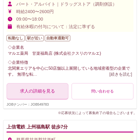
パート・アルバイト｜ドラッグストア（調剤併設）
時給2400〜2600円
09:00〜18:00
有給休暇の付与について：法定に準ずる
転勤なし
駅が近い
自動車通勤可
◇企業名
マルエ薬局 甘楽福島店 (株式会社クスリのマルエ)
◇企業特徴
北関東エリアを中心に50店舗以上展開している地域密着型の企業で
す。 無理な転
...
[続きを読む]
求人の詳細を見る
問い合わせる
JOBナンバー：JOB549783
※応募状況によって募集終了の場合もございます。
上信電鉄 上州福島駅 徒歩7分
群馬県甘楽郡甘楽町