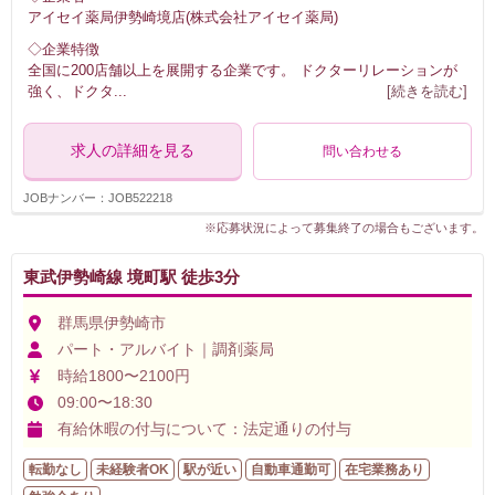
アイセイ薬局伊勢崎境店(株式会社アイセイ薬局)
◇企業特徴
全国に200店舗以上を展開する企業です。 ドクターリレーションが
強く、ドクタ
...
[続きを読む]
求人の詳細を見る
問い合わせる
JOBナンバー：JOB522218
※応募状況によって募集終了の場合もございます。
東武伊勢崎線 境町駅 徒歩3分
群馬県伊勢崎市
パート・アルバイト｜調剤薬局
時給1800〜2100円
09:00〜18:30
有給休暇の付与について：法定通りの付与
転勤なし
未経験者OK
駅が近い
自動車通勤可
在宅業務あり