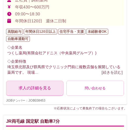
年収430〜600万円
09:00〜18:30
年間休日120日 週休二日制
高額給与
年間休日120日以上
住宅手当・支援
未経験者OK
自動車通勤可
◇企業名
つくし薬局(有限会社アドニス（中央薬局グループ）)
◇企業特徴
埼玉県北部及び群馬県でクリニック門前に複数店舗を展開している
薬局です。 現場
...
[続きを読む]
求人の詳細を見る
問い合わせる
JOBナンバー：JOB038453
※応募状況によって募集終了の場合もございます。
JR両毛線 国定駅 自動車7分