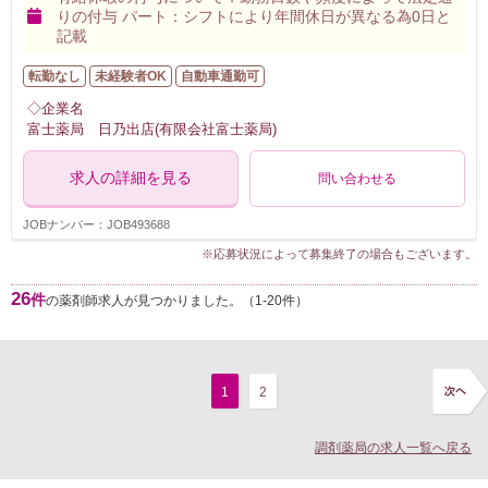
りの付与 パート：シフトにより年間休日が異なる為0日と
記載
転勤なし
未経験者OK
自動車通勤可
◇企業名
富士薬局 日乃出店(有限会社富士薬局)
求人の詳細を見る
問い合わせる
JOBナンバー：JOB493688
※応募状況によって募集終了の場合もございます。
26
件
の薬剤師求人が見つかりました。（1-20件）
1
2
調剤薬局の求人一覧へ戻る