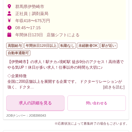
群馬県伊勢崎市
正社員｜調剤薬局
年収418〜675万円
08:45〜17:15
年間休日123日 店舗シフトによる
高額給与
年間休日120日以上
転勤なし
未経験者OK
駅が近い
自動車通勤可
【伊勢崎市】の求人！駅チカ♪境町駅 徒歩9分のアクセス！高待遇で
やる気UP！休日が多い求人！仕事以外の時間も大切に♪
◇企業特徴
全国に200店舗以上を展開する企業です。 ドクターリレーションが
強く、ドクタ
...
[続きを読む]
求人の詳細を見る
問い合わせる
JOBナンバー：JOB399343
※応募状況によって募集終了の場合もございます。