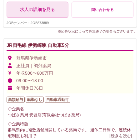
求人の詳細を見る
問い合わせる
JOBナンバー：JOB573889
※応募状況によって募集終了の場合もございます。
JR両毛線 伊勢崎駅 自動車5分
群馬県伊勢崎市
正社員｜調剤薬局
年収500〜600万円
09:00〜18:00
年間休日76日
高額給与
転勤なし
自動車通勤可
◇企業名
つばさ薬局 安堀店(有限会社つばさ薬局)
◇企業特徴
群馬県内に複数店舗展開している薬局です。 週休二日制で、連続休
暇制度も利用で
...
[続きを読む]