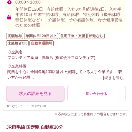
09:00〜18:00
年間休日120日 有給休暇：入社3カ月経過後2日。入社半
年後10日 年末年始休暇、有給休暇、特別休暇（慶弔休暇、
転任休暇など）、介護休暇、子の看護休暇、母子健康管理
のための休暇
高額給与
年間休日120日以上
住宅手当・支援
転勤なし
未経験者OK
自動車通勤可
◇企業名
フロンティア薬局 赤堀店 (株式会社フロンティア)
◇企業特徴
関西を中心に全国各地100店舗以上展開している大手企業です。 若
い方から経験
...
[続きを読む]
求人の詳細を見る
問い合わせる
JOBナンバー：JOB023320
※応募状況によって募集終了の場合もございます。
JR両毛線 国定駅 自動車20分