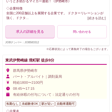
いうとき助かるマイカー通勤！《伊勢崎市》
◇企業特徴
全国に200店舗以上を展開する企業です。 ドクターリレーションが
強く、ドクタ
...
[続きを読む]
求人の詳細を見る
問い合わせる
JOBナンバー：JOB583312
※応募状況によって募集終了の場合もございます。
東武伊勢崎線 境町駅 徒歩9分
群馬県伊勢崎市
パート・アルバイト｜調剤薬局
時給1800〜2100円
08:45〜17:15
有給休暇の付与について：法定通りの付与
転勤なし
未経験者OK
駅が近い
自動車通勤可
◇企業名