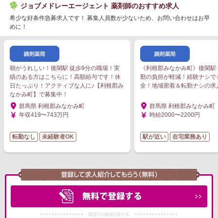
ジョブメドレーエージェント 薬剤師のおすすめ求人
希少な好条件急募求人です！ 募集人員数が少ないため、お問い合わせはお早
めに！
朝がうれしい！後閑駅 徒歩9分の職場！実
《利根郡みなかみ町》後閑駅 
績のある方はこちらに！高額給与です！休
勤の負担が軽減！経験ナシで
日たっぷり！アクティブな人に♪【利根郡み
全！地域密着＆転勤ナシの求
なかみ町】で募集中！
群馬県 利根郡みなかみ町
群馬県 利根郡みなかみ町
年収419〜743万円
時給2000〜2200円
転勤なし
未経験者OK
駅が近い
在宅業務あり