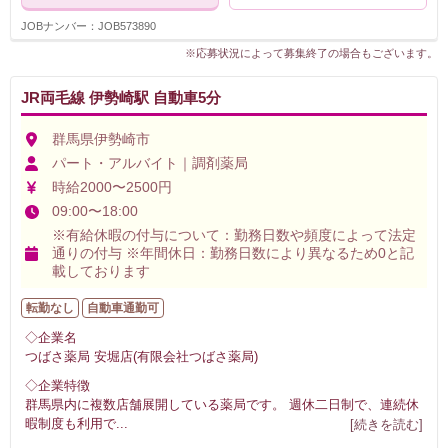
JOBナンバー：JOB573890
※応募状況によって募集終了の場合もございます。
JR両毛線 伊勢崎駅 自動車5分
群馬県伊勢崎市
パート・アルバイト｜調剤薬局
時給2000〜2500円
09:00〜18:00
※有給休暇の付与について：勤務日数や頻度によって法定
通りの付与 ※年間休日：勤務日数により異なるため0と記
載しております
転勤なし
自動車通勤可
◇企業名
つばさ薬局 安堀店(有限会社つばさ薬局)
◇企業特徴
群馬県内に複数店舗展開している薬局です。 週休二日制で、連続休
暇制度も利用で
...
[続きを読む]