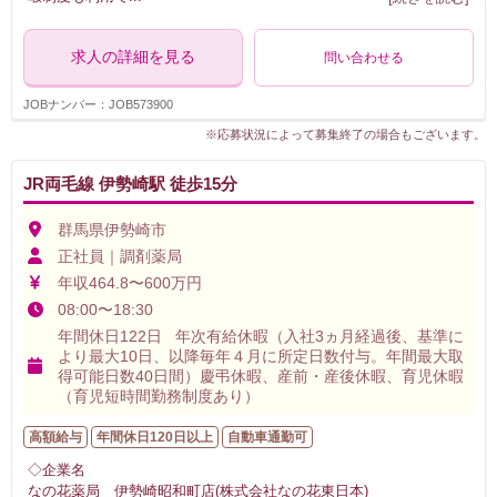
求人の詳細を見る
問い合わせる
JOBナンバー：JOB573900
※応募状況によって募集終了の場合もございます。
JR両毛線 伊勢崎駅 徒歩15分
群馬県伊勢崎市
正社員｜調剤薬局
年収464.8〜600万円
08:00〜18:30
年間休日122日 年次有給休暇（入社3ヵ月経過後、基準に
より最大10日、以降毎年４月に所定日数付与。年間最大取
得可能日数40日間）慶弔休暇、産前・産後休暇、育児休暇
（育児短時間勤務制度あり）
高額給与
年間休日120日以上
自動車通勤可
◇企業名
なの花薬局 伊勢崎昭和町店(株式会社なの花東日本)