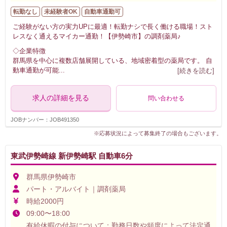
転勤なし
未経験者OK
自動車通勤可
ご経験がない方の実力UPに最適！転勤ナシで長く働ける職場！スト
レスなく通えるマイカー通勤！【伊勢崎市】の調剤薬局♪
◇企業特徴
群馬県を中心に複数店舗展開している、地域密着型の薬局です。 自
動車通勤が可能
...
[続きを読む]
求人の詳細を見る
問い合わせる
JOBナンバー：JOB491350
※応募状況によって募集終了の場合もございます。
東武伊勢崎線 新伊勢崎駅 自動車6分
群馬県伊勢崎市
パート・アルバイト｜調剤薬局
時給2000円
09:00〜18:00
有給休暇の付与について：勤務日数や頻度によって法定通