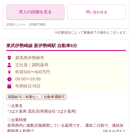
求人の詳細を見る
問い合わせる
JOBナンバー：JOB573901
※応募状況によって募集終了の場合もございます。
東武伊勢崎線 新伊勢崎駅 自動車6分
群馬県伊勢崎市
正社員｜調剤薬局
年収500〜600万円
09:00〜18:00
年間休日76日
高額給与
転勤なし
自動車通勤可
◇企業名
つばさ薬局 茂呂店(有限会社つばさ薬局)
◇企業特徴
群馬県内に複数店舗展開している薬局です。 週休二日制で、連続休
暇制度も利用で
...
[続きを読む]