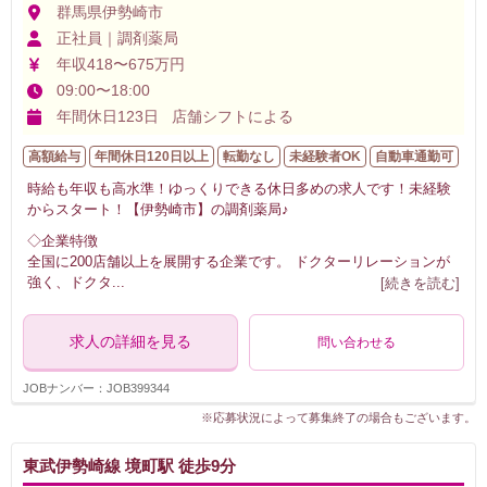
群馬県伊勢崎市
正社員｜調剤薬局
年収418〜675万円
09:00〜18:00
年間休日123日 店舗シフトによる
高額給与
年間休日120日以上
転勤なし
未経験者OK
自動車通勤可
時給も年収も高水準！ゆっくりできる休日多めの求人です！未経験
からスタート！【伊勢崎市】の調剤薬局♪
◇企業特徴
全国に200店舗以上を展開する企業です。 ドクターリレーションが
強く、ドクタ
...
[続きを読む]
求人の詳細を見る
問い合わせる
JOBナンバー：JOB399344
※応募状況によって募集終了の場合もございます。
東武伊勢崎線 境町駅 徒歩9分