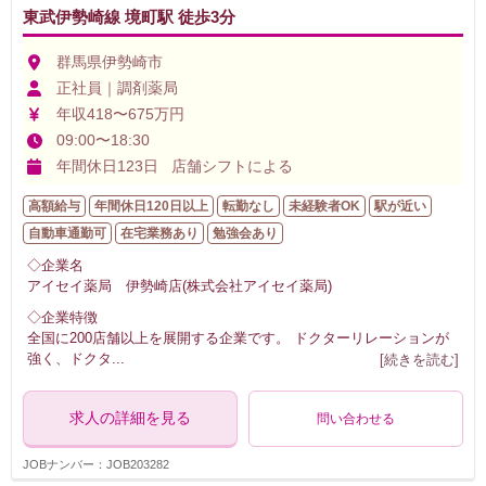
東武伊勢崎線 境町駅 徒歩3分
群馬県伊勢崎市
正社員｜調剤薬局
年収418〜675万円
09:00〜18:30
年間休日123日 店舗シフトによる
高額給与
年間休日120日以上
転勤なし
未経験者OK
駅が近い
自動車通勤可
在宅業務あり
勉強会あり
◇企業名
アイセイ薬局 伊勢崎店(株式会社アイセイ薬局)
◇企業特徴
全国に200店舗以上を展開する企業です。 ドクターリレーションが
強く、ドクタ
...
[続きを読む]
求人の詳細を見る
問い合わせる
JOBナンバー：JOB203282