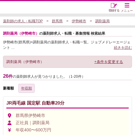
登録する
メニュー
薬剤師の求人・転職TOP
群馬県
伊勢崎市
調剤薬局
調剤薬局（伊勢崎市）
の薬剤師求人・転職・募集情報 検索結果
伊勢崎市(群馬県)×調剤薬局の薬剤師求人・転職一覧。ジョブメドレーエージェ
ント
…
続きを読む
調剤薬局（伊勢崎市）
+条件を変更する
26
件
の薬剤師求人が見つかりました。（1-20件）
新着順
年収順
JR両毛線 国定駅 自動車20分
群馬県伊勢崎市
正社員｜調剤薬局
年収400〜600万円