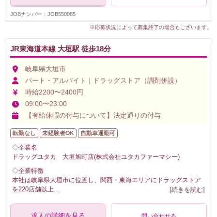
JOBナンバー：JOB550085
※応募状況によって募集終了の場合もございます。
JR東海道本線 大垣駅 徒歩18分
岐阜県大垣市
パート・アルバイト｜ドラッグストア（調剤併設）
時給2200〜2400円
09:00〜23:00
【有給休暇の付与について】法定通りの付与
転勤なし
未経験者OK
自動車通勤可
◇企業名
ドラッグユタカ 大垣旭町店(株式会社ユタカファーマシー)
◇企業特徴
本社は岐阜県大垣市に位置し、関西・東海エリアにドラッグストア
を220店舗以上
...
[続きを読む]
求人の詳細を見る
問い合わせる