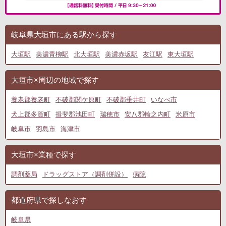
岐阜県大垣市にある駅から探す
大垣駅
美濃青柳駅
北大垣駅
美濃赤坂駅
友江駅
東大垣駅
大垣市×周辺の地域で探す
養老郡養老町
不破郡関ケ原町
不破郡垂井町
いなべ市
犬上郡多賀町
揖斐郡池田町
瑞穂市
安八郡輪之内町
米原市
岐阜市
羽島市
海津市
大垣市×業種で探す
調剤薬局
ドラッグストア（調剤併設）
病院
都道府県で探しなおす
岐阜県