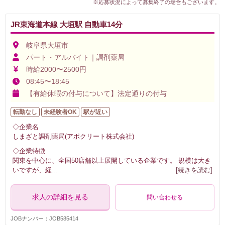
※応募状況によって募集終了の場合もございます。
JR東海道本線 大垣駅 自動車14分
岐阜県大垣市
パート・アルバイト｜調剤薬局
時給2000〜2500円
08:45〜18:45
【有給休暇の付与について】法定通りの付与
転勤なし
未経験者OK
駅が近い
◇企業名
しまざと調剤薬局(アポクリート株式会社)
◇企業特徴
関東を中心に、全国50店舗以上展開している企業です。 規模は大き
いですが、経
...
[続きを読む]
求人の詳細を見る
問い合わせる
JOBナンバー：JOB585414