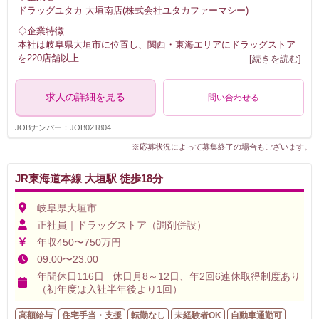
ドラッグユタカ 大垣南店(株式会社ユタカファーマシー)
◇企業特徴
本社は岐阜県大垣市に位置し、関西・東海エリアにドラッグストア
を220店舗以上
...
[続きを読む]
求人の詳細を見る
問い合わせる
JOBナンバー：JOB021804
※応募状況によって募集終了の場合もございます。
JR東海道本線 大垣駅 徒歩18分
岐阜県大垣市
正社員｜ドラッグストア（調剤併設）
年収450〜750万円
09:00〜23:00
年間休日116日 休日月8～12日、年2回6連休取得制度あり
（初年度は入社半年後より1回）
高額給与
住宅手当・支援
転勤なし
未経験者OK
自動車通勤可