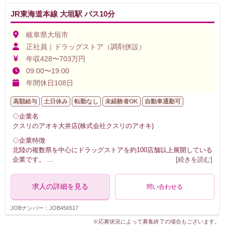
JR東海道本線 大垣駅 バス10分
岐阜県大垣市
正社員｜ドラッグストア（調剤併設）
年収428〜703万円
09:00〜19:00
年間休日108日
高額給与
土日休み
転勤なし
未経験者OK
自動車通勤可
◇企業名
クスリのアオキ大井店(株式会社クスリのアオキ)
◇企業特徴
北陸の複数県を中心にドラッグストアを約100店舗以上展開している
企業です。
...
[続きを読む]
求人の詳細を見る
問い合わせる
JOBナンバー：JOB456517
※応募状況によって募集終了の場合もございます。