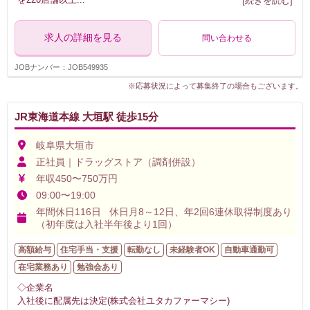
求人の詳細を見る
問い合わせる
JOBナンバー：JOB549935
※応募状況によって募集終了の場合もございます。
JR東海道本線 大垣駅 徒歩15分
岐阜県大垣市
正社員｜ドラッグストア（調剤併設）
年収450〜750万円
09:00〜19:00
年間休日116日 休日月8～12日、年2回6連休取得制度あり
（初年度は入社半年後より1回）
高額給与
住宅手当・支援
転勤なし
未経験者OK
自動車通勤可
在宅業務あり
勉強会あり
◇企業名
入社後に配属先は決定(株式会社ユタカファーマシー)