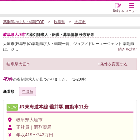
登録する
メニュー
薬剤師の求人・転職TOP
岐阜県
大垣市
岐阜県大垣市
の薬剤師求人・転職・募集情報 検索結果
大垣市(岐阜県)の薬剤師求人・転職一覧。ジョブメドレーエージェント 薬剤師
は、ジ
…
続きを読む
岐阜県大垣市
+条件を変更する
49
件
の薬剤師求人が見つかりました。（1-20件）
新着順
年収順
JR東海道本線 垂井駅 自動車11分
NEW
岐阜県大垣市
正社員｜調剤薬局
年収419〜743万円