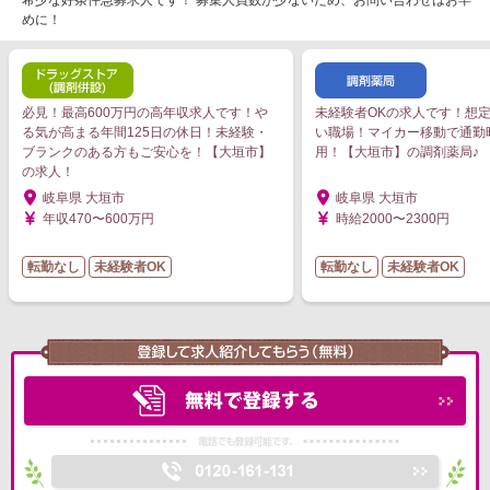
希少な好条件急募求人です！ 募集人員数が少ないため、お問い合わせはお早
めに！
必見！最高600万円の高年収求人です！や
未経験者OKの求人です！想
る気が高まる年間125日の休日！未経験・
い職場！マイカー移動で通勤
ブランクのある方もご安心を！【大垣市】
用！【大垣市】の調剤薬局♪
の求人！
岐阜県 大垣市
岐阜県 大垣市
年収470〜600万円
時給2000〜2300円
転勤なし
未経験者OK
転勤なし
未経験者OK