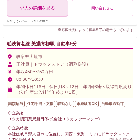
求人の詳細を見る
問い合わせる
JOBナンバー：JOB549974
※応募状況によって募集終了の場合もございます。
近鉄養老線 美濃青柳駅 自動車9分
岐阜県大垣市
正社員｜ドラッグストア（調剤併設）
年収450〜750万円
08:30〜18:30
年間休日116日 休日月8～12日、年2回6連休取得制度あり
（初年度は入社半年後より1回）
高額給与
住宅手当・支援
転勤なし
未経験者OK
自動車通勤可
◇企業名
ユタカ調剤薬局新田(株式会社ユタカファーマシー)
◇企業特徴
本社は岐阜県大垣市に位置し、関西・東海エリアにドラッグストア
を220店舗以上
...
[続きを読む]