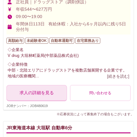
正社員｜ドラッグストア（調剤併設）
年収544〜627万円
09:00〜19:00
年間休日113日 有給休暇：入社から6ヶ月以内に残り5日
分付与
高額給与
未経験者OK
自動車通勤可
在宅業務あり
◇企業名
V drug 大垣林町薬局(中部薬品株式会社)
◇企業特徴
中部・北陸エリアにドラッグストアを複数店舗展開する企業です。
地域の医療機関
...
[続きを読む]
求人の詳細を見る
問い合わせる
JOBナンバー：JOB480619
※応募状況によって募集終了の場合もございます。
JR東海道本線 大垣駅 自動車6分