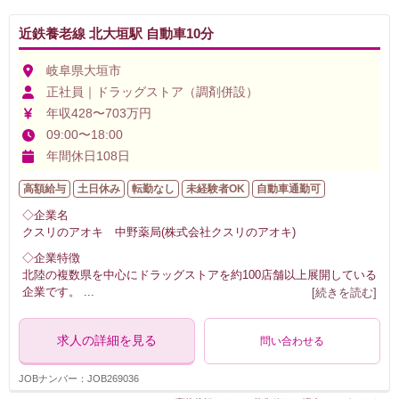
近鉄養老線 北大垣駅 自動車10分
岐阜県大垣市
正社員｜ドラッグストア（調剤併設）
年収428〜703万円
09:00〜18:00
年間休日108日
高額給与
土日休み
転勤なし
未経験者OK
自動車通勤可
◇企業名
クスリのアオキ 中野薬局(株式会社クスリのアオキ)
◇企業特徴
北陸の複数県を中心にドラッグストアを約100店舗以上展開している
企業です。
...
[続きを読む]
求人の詳細を見る
問い合わせる
JOBナンバー：JOB269036