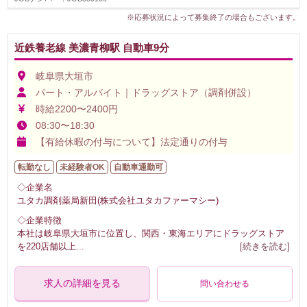
※応募状況によって募集終了の場合もございます。
近鉄養老線 美濃青柳駅 自動車9分
岐阜県大垣市
パート・アルバイト｜ドラッグストア（調剤併設）
時給2200〜2400円
08:30〜18:30
【有給休暇の付与について】法定通りの付与
転勤なし
未経験者OK
自動車通勤可
◇企業名
ユタカ調剤薬局新田(株式会社ユタカファーマシー)
◇企業特徴
本社は岐阜県大垣市に位置し、関西・東海エリアにドラッグストア
を220店舗以上
...
[続きを読む]
求人の詳細を見る
問い合わせる