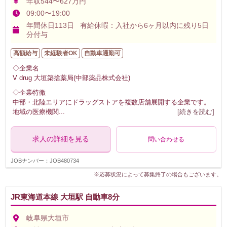
年収544〜627万円
09:00〜19:00
年間休日113日 有給休暇：入社から6ヶ月以内に残り5日
分付与
高額給与
未経験者OK
自動車通勤可
◇企業名
V drug 大垣築捨薬局(中部薬品株式会社)
◇企業特徴
中部・北陸エリアにドラッグストアを複数店舗展開する企業です。
地域の医療機関
...
[続きを読む]
求人の詳細を見る
問い合わせる
JOBナンバー：JOB480734
※応募状況によって募集終了の場合もございます。
JR東海道本線 大垣駅 自動車8分
岐阜県大垣市