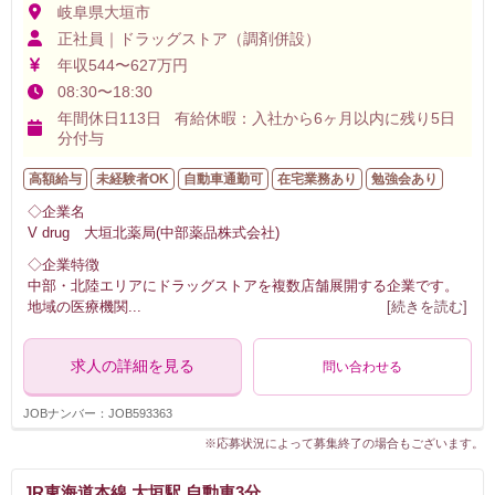
岐阜県大垣市
正社員｜ドラッグストア（調剤併設）
年収544〜627万円
08:30〜18:30
年間休日113日 有給休暇：入社から6ヶ月以内に残り5日
分付与
高額給与
未経験者OK
自動車通勤可
在宅業務あり
勉強会あり
◇企業名
V drug 大垣北薬局(中部薬品株式会社)
◇企業特徴
中部・北陸エリアにドラッグストアを複数店舗展開する企業です。
地域の医療機関
...
[続きを読む]
求人の詳細を見る
問い合わせる
JOBナンバー：JOB593363
※応募状況によって募集終了の場合もございます。
JR東海道本線 大垣駅 自動車3分