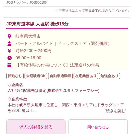
JOBナンバー：JOB550106
※応募状況によって募集終了の場合もございます。
JR東海道本線 大垣駅 徒歩15分
岐阜県大垣市
パート・アルバイト｜ドラッグストア（調剤併設）
時給2200〜2400円
09:00〜19:00
【有給休暇の付与について】法定通りの付与
転勤なし
未経験者OK
自動車通勤可
在宅業務あり
勉強会あり
◇企業名
入社後に配属先は決定(株式会社ユタカファーマシー)
◇企業特徴
本社は岐阜県大垣市に位置し、関西・東海エリアにドラッグストア
を220店舗以上
...
[続きを読む]
求人の詳細を見る
問い合わせる