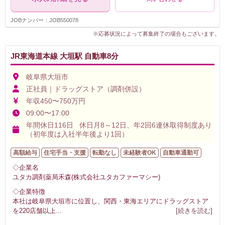
JOBナンバー：JOB550078
※応募状況によって募集終了の場合もございます。
JR東海道本線 大垣駅 自動車8分
岐阜県大垣市
正社員｜ドラッグストア（調剤併設）
年収450〜750万円
09:00〜17:00
年間休日116日 休日月8～12日、年2回6連休取得制度あり
（初年度は入社半年後より1回）
高額給与
住宅手当・支援
転勤なし
未経験者OK
自動車通勤可
◇企業名
ユタカ調剤薬局禾森(株式会社ユタカファーマシー)
◇企業特徴
本社は岐阜県大垣市に位置し、関西・東海エリアにドラッグストア
を220店舗以上
...
[続きを読む]