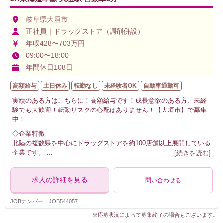
岐阜県大垣市
正社員｜ドラッグストア（調剤併設）
年収428〜703万円
09:00〜18:00
年間休日108日
高額給与
土日休み
転勤なし
未経験者OK
自動車通勤可
実績のある方はこちらに！高額給与です！成長意欲のある方、未経
験でも大歓迎！転勤リスクの心配はありません！【大垣市】で募集
中！
◇企業特徴
北陸の複数県を中心にドラッグストアを約100店舗以上展開している
企業です。
...
[続きを読む]
求人の詳細を見る
問い合わせる
JOBナンバー：JOB544057
※応募状況によって募集終了の場合もございます。