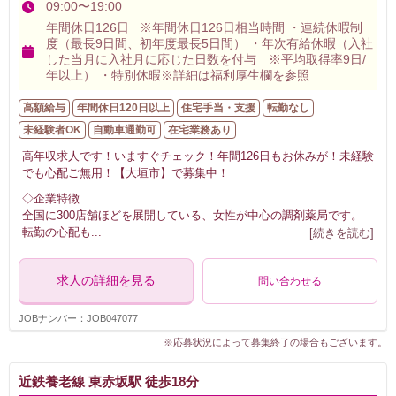
09:00〜19:00
年間休日126日 ※年間休日126日相当時間 ・連続休暇制
度（最長9日間、初年度最長5日間） ・年次有給休暇（入社
した当月に入社月に応じた日数を付与 ※平均取得率9日/
年以上） ・特別休暇※詳細は福利厚生欄を参照
高額給与
年間休日120日以上
住宅手当・支援
転勤なし
未経験者OK
自動車通勤可
在宅業務あり
高年収求人です！いますぐチェック！年間126日もお休みが！未経験
でも心配ご無用！【大垣市】で募集中！
◇企業特徴
全国に300店舗ほどを展開している、女性が中心の調剤薬局です。
転勤の心配も
...
[続きを読む]
求人の詳細を見る
問い合わせる
JOBナンバー：JOB047077
※応募状況によって募集終了の場合もございます。
近鉄養老線 東赤坂駅 徒歩18分