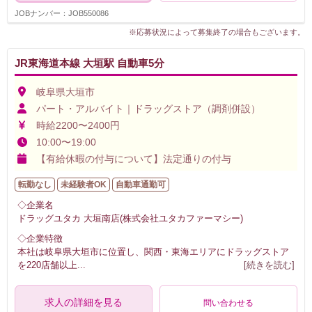
JOBナンバー：JOB550086
※応募状況によって募集終了の場合もございます。
JR東海道本線 大垣駅 自動車5分
岐阜県大垣市
パート・アルバイト｜ドラッグストア（調剤併設）
時給2200〜2400円
10:00〜19:00
【有給休暇の付与について】法定通りの付与
転勤なし
未経験者OK
自動車通勤可
◇企業名
ドラッグユタカ 大垣南店(株式会社ユタカファーマシー)
◇企業特徴
本社は岐阜県大垣市に位置し、関西・東海エリアにドラッグストア
を220店舗以上
...
[続きを読む]
求人の詳細を見る
問い合わせる