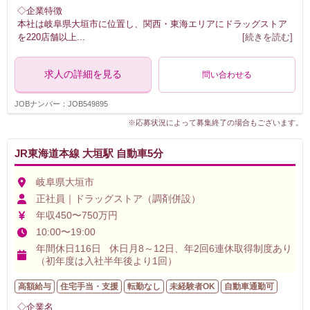
◇企業特徴
本社は岐阜県大垣市に位置し、関西・東海エリアにドラッグストア
を220店舗以上
...
[続きを読む]
求人の詳細を見る
問い合わせる
JOBナンバー：JOB549895
※応募状況によって募集終了の場合もございます。
JR東海道本線 大垣駅 自動車5分
岐阜県大垣市
正社員｜ドラッグストア（調剤併設）
年収450〜750万円
10:00〜19:00
年間休日116日 休日月8～12日、年2回6連休取得制度あり
（初年度は入社半年後より1回）
高額給与
住宅手当・支援
転勤なし
未経験者OK
自動車通勤可
◇企業名