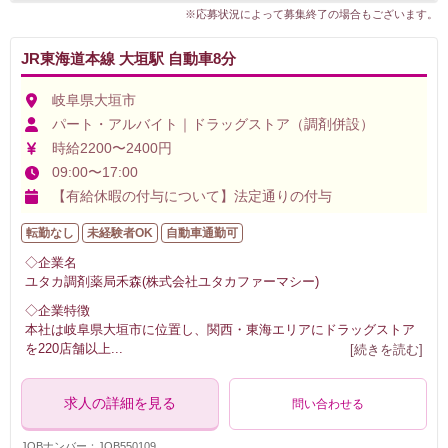
※応募状況によって募集終了の場合もございます。
JR東海道本線 大垣駅 自動車8分
岐阜県大垣市
パート・アルバイト｜ドラッグストア（調剤併設）
時給2200〜2400円
09:00〜17:00
【有給休暇の付与について】法定通りの付与
転勤なし
未経験者OK
自動車通勤可
◇企業名
ユタカ調剤薬局禾森(株式会社ユタカファーマシー)
◇企業特徴
本社は岐阜県大垣市に位置し、関西・東海エリアにドラッグストア
を220店舗以上
...
[続きを読む]
求人の詳細を見る
問い合わせる
JOBナンバー：JOB550109