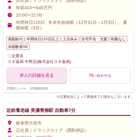
正社員｜ドラッグストア（調剤併設）
年収410〜640万円
10:00〜22:00
年間休日120日 年末年始休暇（12月31日～1月3日）、夏
期休暇（8月）
高額給与
年間休日120日以上
土日休み
住宅手当・支援
転勤なし
未経験者OK
◇企業名
スギ薬局 中野店(株式会社スギ薬局)
求人の詳細を見る
問い合わせる
JOBナンバー：JOB595183
※応募状況によって募集終了の場合もございます。
近鉄養老線 美濃青柳駅 自動車7分
岐阜県大垣市
正社員｜ドラッグストア（調剤併設）