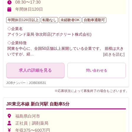
08:30〜17:30
年間休日120日
年間休日120日以上
転勤なし
未経験者OK
自動車通勤可
◇企業名
アイランド薬局 弥次郎店(アポクリート株式会社)
◇企業特徴
関東を中心に、全国50店舗以上展開している企業です。 規模は大き
いですが、経
...
[続きを読む]
求人の詳細を見る
問い合わせる
JOBナンバー：JOB030531
※応募状況によって募集終了の場合もございます。
JR東北本線 新白河駅 自動車5分
福島県白河市
正社員｜調剤薬局
年収375〜600万円