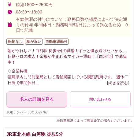
時給1800〜2500円
08:30〜18:00
有給休暇の付与について：勤務日数や頻度によって法定通
りの付与 年間休日：勤務時間/曜日によって異なるため、0
日で記載
転勤なし
駅が近い
自動車通勤可
朝がうれしい！白河駅 徒歩5分の職場！ずっと働き続けたいから…
転勤ゼロの求人！余裕が生まれるマイカー通勤！【白河市】で募集
中！
◇企業特徴
福島県内に門前薬局として店舗展開している調剤薬局です。 週休二
日制で年間休日
...
[続きを読む]
求人の詳細を見る
問い合わせる
JOBナンバー：JOB597767
※応募状況によって募集終了の場合もございます。
JR東北本線 白河駅 徒歩5分