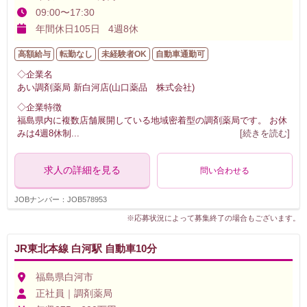
09:00〜17:30
年間休日105日 4週8休
高額給与
転勤なし
未経験者OK
自動車通勤可
◇企業名
あい調剤薬局 新白河店(山口薬品 株式会社)
◇企業特徴
福島県内に複数店舗展開している地域密着型の調剤薬局です。 お休
みは4週8休制
...
[続きを読む]
求人の詳細を見る
問い合わせる
JOBナンバー：JOB578953
※応募状況によって募集終了の場合もございます。
JR東北本線 白河駅 自動車10分
福島県白河市
正社員｜調剤薬局