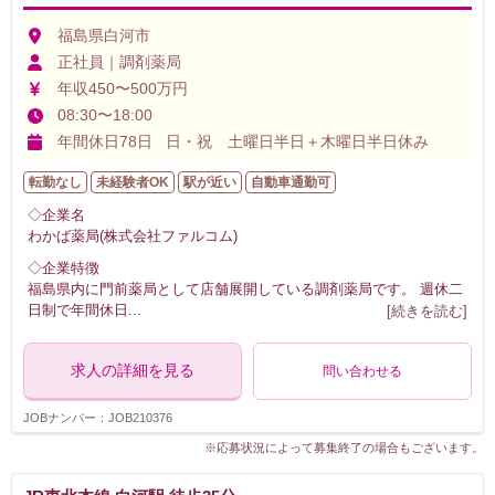
福島県白河市
正社員｜調剤薬局
年収450〜500万円
08:30〜18:00
年間休日78日 日・祝 土曜日半日＋木曜日半日休み
転勤なし
未経験者OK
駅が近い
自動車通勤可
◇企業名
わかば薬局(株式会社ファルコム)
◇企業特徴
福島県内に門前薬局として店舗展開している調剤薬局です。 週休二
日制で年間休日
...
[続きを読む]
求人の詳細を見る
問い合わせる
JOBナンバー：JOB210376
※応募状況によって募集終了の場合もございます。