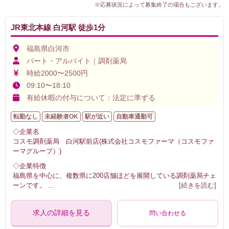
※応募状況によって募集終了の場合もございます。
JR東北本線 白河駅 徒歩1分
福島県白河市
パート・アルバイト｜調剤薬局
時給2000〜2500円
09:10〜18:10
有給休暇の付与について：法定に準ずる
転勤なし
未経験者OK
駅が近い
自動車通勤可
◇企業名
コスモ調剤薬局 白河駅前店(株式会社コスモファーマ（コスモファ
ーマグループ）)
◇企業特徴
福島県を中心に、複数県に200店舗ほどを展開している調剤薬局チェ
ーンです。
...
[続きを読む]
求人の詳細を見る
問い合わせる