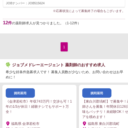
JOBナンバー：JOB515624
※応募状況によって募集終了の場合もございます。
12
件
の薬剤師求人が見つかりました。（1-12件）
1
ジョブメドレーエージェント 薬剤師のおすすめ求人
希少な好条件急募求人です！ 募集人員数が少ないため、お問い合わせはお早
めに！
《会津若松市》年収743万円！交渉も可！1
【東白川郡塙町】で募集中！
年の1/3が休日！経験ナシでもサポート万
師さんを募集！年間休日126
全！
味もバッチリ！未経験OK！
アを積めます！
福島県 会津若松市
福島県 東白川郡塙町