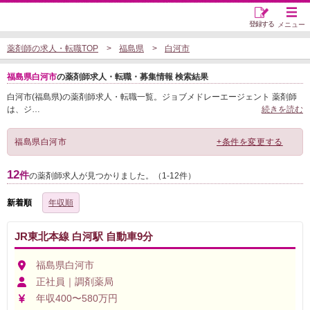
登録する
メニュー
薬剤師の求人・転職TOP
福島県
白河市
福島県白河市
の薬剤師求人・転職・募集情報 検索結果
白河市(福島県)の薬剤師求人・転職一覧。ジョブメドレーエージェント 薬剤師
は、ジ
…
続きを読む
福島県白河市
+条件を変更する
12
件
の薬剤師求人が見つかりました。（1-12件）
新着順
年収順
JR東北本線 白河駅 自動車9分
福島県白河市
正社員｜調剤薬局
年収400〜580万円