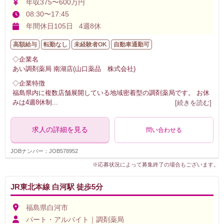
年収375〜600万円
08:30〜17:45
年間休日105日 4週8休
高額給与
転勤なし
未経験者OK
自動車通勤可
◇企業名
あい調剤薬局 南湖店(山口薬品 株式会社)
◇企業特徴
福島県内に複数店舗展開している地域密着型の調剤薬局です。 お休
みは4週8休制
...
[続きを読む]
求人の詳細を見る
問い合わせる
JOBナンバー：JOB578952
※応募状況によって募集終了の場合もございます。
JR東北本線 白河駅 徒歩5分
福島県白河市
パート・アルバイト｜調剤薬局