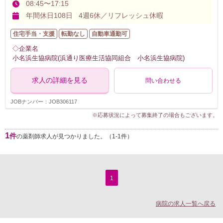
08:45〜17:15
年間休日108日 4週6休／リフレッシュ休暇
住宅手当・支援
転勤なし
自動車通勤可
◇企業名
小名浜生協病院(浜通り医療生活協同組合 小名浜生協病院)
求人の詳細を見る
問い合わせる
JOBナンバー：JOB306117
※応募状況によって募集終了の場合もございます。
1
件
の薬剤師求人が見つかりました。（1-1件）
1
病院の求人一覧へ戻る