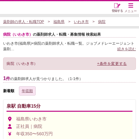
登録する
メニュー
薬剤師の求人・転職TOP
福島県
いわき市
病院
病院（いわき市）
の薬剤師求人・転職・募集情報 検索結果
いわき市(福島県)×病院の薬剤師求人・転職一覧。ジョブメドレーエージェント
薬剤
…
続きを読む
病院（いわき市）
+条件を変更する
1
件
の薬剤師求人が見つかりました。（1-1件）
新着順
年収順
泉駅 自動車15分
福島県いわき市
正社員｜病院
年収350〜560万円