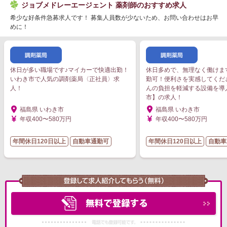
ジョブメドレーエージェント 薬剤師のおすすめ求人
希少な好条件急募求人です！ 募集人員数が少ないため、お問い合わせはお早
めに！
休日が多い職場です♪マイカーで快適出勤！
休日多めで、無理なく働けま
いわき市で人気の調剤薬局〈正社員〉求
勤可！便利さを実感してくだ
人！
んの負担を軽減する設備を導
市】の求人！
福島県 いわき市
福島県 いわき市
年収400〜580万円
年収400〜580万円
年間休日120日以上
自動車通勤可
年間休日120日以上
自動車