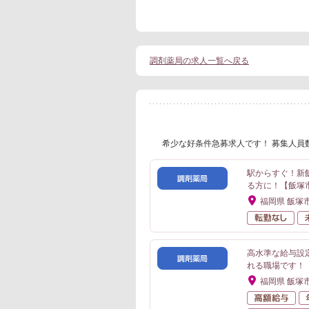
調剤薬局の求人一覧へ戻る
希少な好条件急募求人です！ 募集人員
駅からすぐ！新
る方に！【飯塚
福岡県 飯塚
転
高水準な給与設
れる職場です！
福岡県 飯塚
高