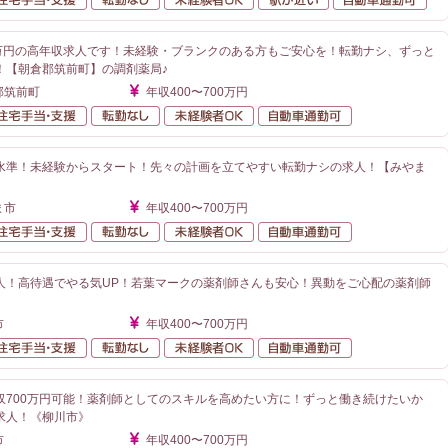
0万円の高年収求人です！未経験・ブランクのある方もご安心を！転勤ナシ、ずっと
！【朝倉郡筑前町】の調剤薬局♪
郡筑前町
年収400〜700万円
額給与
住宅手当・支援
転勤なし
未経験者OK
自動車通勤可
水準！未経験からスタート！先々の計画を立てやすい転勤ナシの求人！【みやま
ま市
年収400〜700万円
額給与
住宅手当・支援
転勤なし
未経験者OK
自動車通勤可
人！高待遇でやる気UP！若葉マークの薬剤師さんも安心！異動をご心配の薬剤師
市
年収400〜700万円
額給与
住宅手当・支援
転勤なし
未経験者OK
自動車通勤可
収700万円可能！薬剤師としてのスキルを高めたい方に！ずっと働き続けたいか
求人！《柳川市》
市
年収400〜700万円