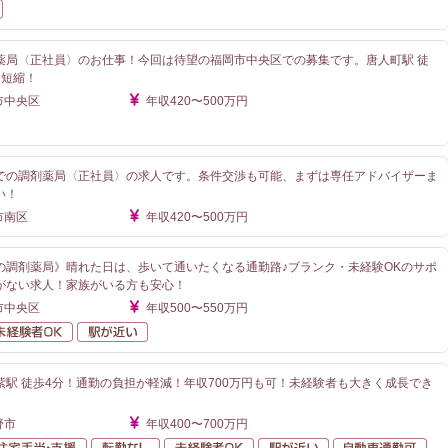
在宅業務あり
薬局〈正社員〉のお仕事！今回は待望の福岡市中央区での募集です。唐人町駅 徒
間短縮！
市中央区
年収420〜500万円
が近い
での調剤薬局〈正社員〉の求人です。条件交渉も可能、まずは専任アドバイザーま
い！
市南区
年収420〜500万円
の調剤薬局》晴れた日は、歩いて通いたくなる通勤路♪ブランク・未経験OKのサポ
がない求人！家族がいる方も安心！
市中央区
年収500〜550万円
勤なし
未経験者OK
駅が近い
紫駅 徒歩4分！通勤の負担が軽減！年収700万円も可！未経験者も大きく成長でき
野市
年収400〜700万円
額給与
住宅手当・支援
転勤なし
未経験者OK
駅が近い
自