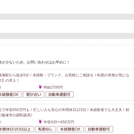
数が少ないため、お問い合わせはお早めに！
飯塚駅から徒歩5分！未経験・ブランク、お気軽にご相談を！転勤の有無が気にな
市】の求人！
市
時給2700円
勤なし
未経験者OK
駅が近い
自動車通勤可
定で年収650万円も！忙しい人も安心の年間休日123日！未経験者でも大丈夫！頼
《飯塚市の調剤薬局》
市
年収420〜650万円
額給与
年間休日120日以上
転勤なし
未経験者OK
自動車通勤