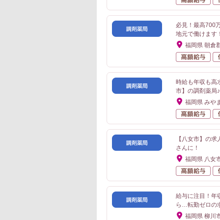
必見！最高70
地元で働けます
福岡県 朝倉
高
時給も年収も高
市】の調剤薬局♪
福岡県 みや
高
【八女市】の求
さんに！
福岡県 八女
高
給与に注目！年
ら…転勤ゼロの
福岡県 柳川