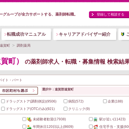
ーグループが全力サポートする、薬剤師転職。
登録して相談する
転職成功マニュアル
キャリアアドバイザー紹介
遠賀町
調剤薬局
遠賀町）
の薬剤師求人・転職・募集情報 検索結
バイト・パート
選択中：遠賀郡遠賀町
ドラッグストア(調剤併設)
(9506)
病院
(572)
企業
(188)
ドラッグストア(OTCのみ)
(921)
クリニック
(9)
未経験者歓迎
(17938)
駅が近い
(11423)
年間休日120日以上
(8609)
住宅手当・支援
(60