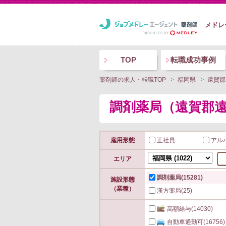
メドレ
TOP
転職成功事例
薬剤師の求人・転職TOP
福岡県
遠賀郡
調剤薬局（遠賀郡
雇用形態
正社員
アル
エリア
調剤薬局
(15281)
施設形態
（業種）
漢方薬局
(25)
高額給与
(14030)
自動車通勤可
(16756)