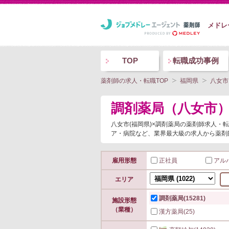
メドレ
TOP
転職成功事例
薬剤師の求人・転職TOP
福岡県
八女市
調剤薬局（八女市
八女市(福岡県)×調剤薬局の薬剤師求人
ア・病院など、業界最大級の求人から薬剤
雇用形態
正社員
アル
エリア
調剤薬局
(15281)
施設形態
（業種）
漢方薬局
(25)