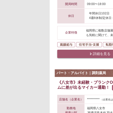
開局時間
09:00〜18:00
年間休日102日
休日
4週6休制/定休日
福岡県に複数店舗展
企業特徴
も気軽に聞けて、
高額給与
住宅手
詳細を見る
パート・アルバイト｜調剤薬局
《八女市》未経験・ブランクO
ムに差が出るマイカー通勤！
店舗名（企業名）
**********
（企業名は
勤務地
福岡県八女市
最寄り駅
JR鹿児島本線 羽犬