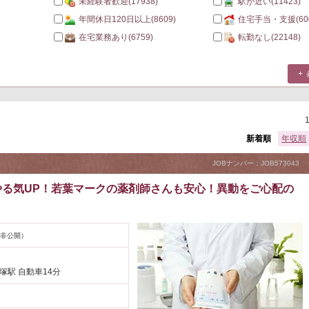
未経験者歓迎
(17938)
駅が近い
(11423)
年間休日120日以上
(8609)
住宅手当・支援
(60
在宅業務あり
(6759)
転勤なし
(22148)
新着順
年収順
JOBナンバー：JOB573043
る気UP！若葉マークの薬剤師さんも安心！異動をご心配の
非公開）
塚駅 自動車14分