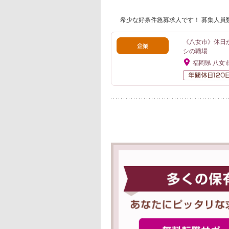
希少な好条件急募求人です！ 募集人員
《八女市》休日
シの職場
福岡県 八女