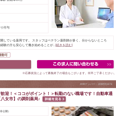
円
通り付与
開している薬局です。 スタッフはベテラン薬剤師が多く、分からないところ
未経験の方も安心して働き始めることが
...
[続きを読む]
K
自動車通勤可
※応募状況によって募集終了の場合もございます。何卒ご了承ください
JOBナンバー：JOB553474
者歓迎！＜ココがポイント！＞転勤のない職場です！自動車通
【八女市】の調剤薬局♪
非公開）