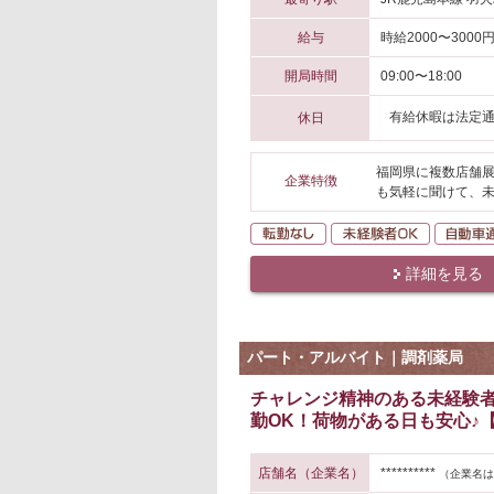
給与
時給2000〜3000
開局時間
09:00〜18:00
有給休暇は法定
休日
福岡県に複数店舗展
企業特徴
も気軽に聞けて、
転勤なし
未経験者O
詳細を見る
パート・アルバイト｜調剤薬局
チャレンジ精神のある未経験
勤OK！荷物がある日も安心♪
店舗名（企業名）
**********
（企業名は