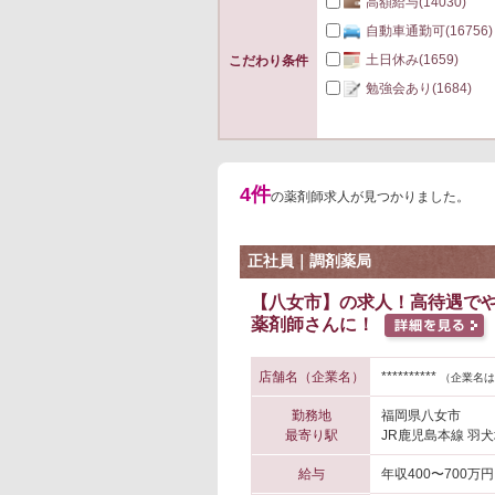
高額給与
(14030)
自動車通勤可
(16756)
土日休み
(1659)
こだわり条件
勉強会あり
(1684)
4件
の薬剤師求人が見つかりました。
正社員｜調剤薬局
【八女市】の求人！高待遇でや
薬剤師さんに！
店舗名（企業名）
**********
（企業名は
勤務地
福岡県八女市
最寄り駅
JR鹿児島本線 羽犬
給与
年収400〜700万円