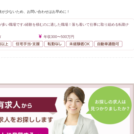
数が少ないため、お問い合わせはお早めに！
が多い職場です♪経験を積むのに適した職場！落ち着いて仕事に取り組める転勤ナ
市
年収300〜500万円
年間休日120日以上
住宅手当・支援
転勤なし
未経験者OK
自動車