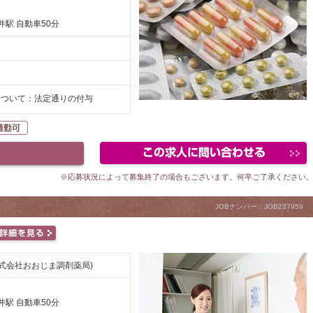
井駅 自動車50分
について：法定通りの付与
K
自動車通勤可
※応募状況によって募集終了の場合もございます。何卒ご了承ください
JOBナンバー：JOB237959
式会社おおじま調剤薬局)
井駅 自動車50分