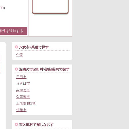
00)
条件を追加する
八女市×業種で探す
1
企業
近隣の市区町村×調剤薬局で探す
日田市
うきは市
みやま市
久留米市
玉名郡和水町
筑後市
市区町村で探しなおす