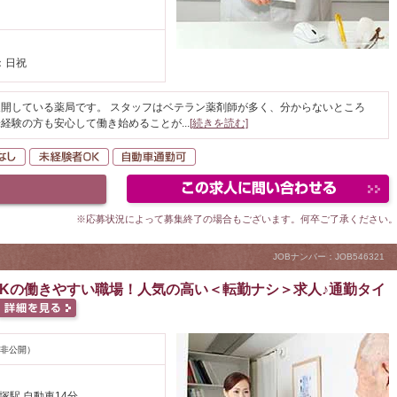
：日祝
開している薬局です。 スタッフはベテラン薬剤師が多く、分からないところ
未経験の方も安心して働き始めることが
...
[続きを読む]
当・支援
転勤なし
未経験者OK
自動車通勤可
※応募状況によって募集終了の場合もございます。何卒ご了承ください
JOBナンバー：JOB546321
Kの働きやすい職場！人気の高い＜転勤ナシ＞求人♪通勤タイ
非公開）
塚駅 自動車14分