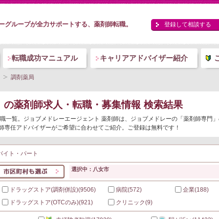
ーグループが全力サポートする、薬剤師転職。
登録して相談する
転職成功マニュアル
キャリアアドバイザー紹介
調剤薬局
）
の薬剤師求人・転職・募集情報 検索結果
・転職一覧。ジョブメドレーエージェント 薬剤師は、ジョブメドレーの「薬剤師専門
師専任アドバイザーがご希望に合わせてご紹介。ご登録は無料です！
バイト・パート
選択中：八女市
ドラッグストア(調剤併設)
(9506)
病院
(572)
企業
(188)
ドラッグストア(OTCのみ)
(921)
クリニック
(9)