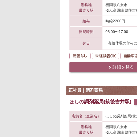
勤務地
福岡県八女市
最寄り駅
ゆふ高原線 筑後吉
給与
時給2200円
開局時間
08:00〜17:00
有給休暇の付与
休日
転勤なし
未経験者O
詳細を見る
正社員｜調剤薬局
ほしの調剤薬局(筑後吉井駅)
店舗名（企業名）
ほしの調剤薬局(株
勤務地
福岡県八女市
最寄り駅
ゆふ高原線 筑後吉