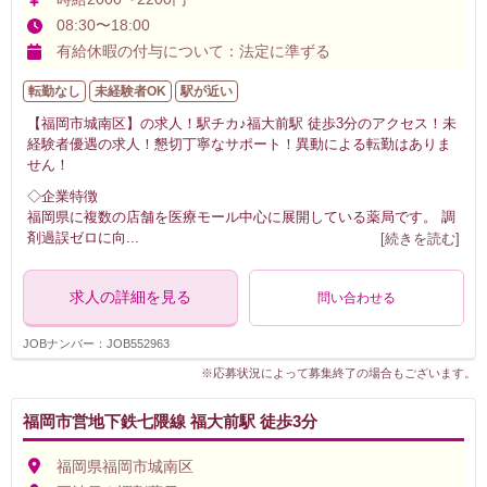
08:30〜18:00
有給休暇の付与について：法定に準ずる
転勤なし
未経験者OK
駅が近い
【福岡市城南区】の求人！駅チカ♪福大前駅 徒歩3分のアクセス！未
経験者優遇の求人！懇切丁寧なサポート！異動による転勤はありま
せん！
◇企業特徴
福岡県に複数の店舗を医療モール中心に展開している薬局です。 調
剤過誤ゼロに向
...
[続きを読む]
求人の詳細を見る
問い合わせる
JOBナンバー：JOB552963
※応募状況によって募集終了の場合もございます。
福岡市営地下鉄七隈線 福大前駅 徒歩3分
福岡県福岡市城南区