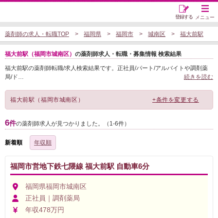
登録する
メニュー
薬剤師の求人・転職TOP
福岡県
福岡市
城南区
福大前駅
福大前駅（福岡市城南区）
の薬剤師求人・転職・募集情報 検索結果
福大前駅の薬剤師転職/求人検索結果です。正社員/パート/アルバイトや調剤薬
局/ド
…
続きを読む
福大前駅（福岡市城南区）
+条件を変更する
6
件
の薬剤師求人が見つかりました。（1-6件）
新着順
年収順
福岡市営地下鉄七隈線 福大前駅 自動車6分
福岡県福岡市城南区
正社員｜調剤薬局
年収478万円