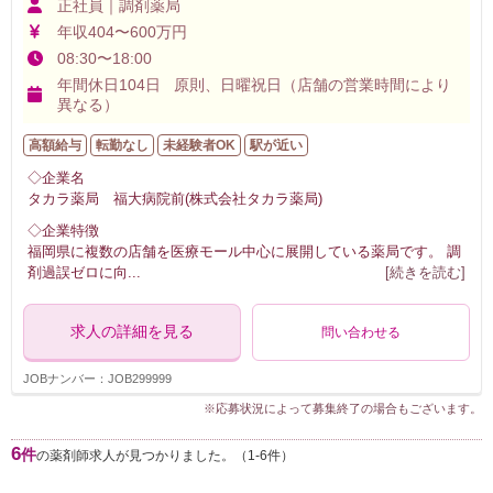
正社員｜調剤薬局
年収404〜600万円
08:30〜18:00
年間休日104日 原則、日曜祝日（店舗の営業時間により
異なる）
高額給与
転勤なし
未経験者OK
駅が近い
◇企業名
タカラ薬局 福大病院前(株式会社タカラ薬局)
◇企業特徴
福岡県に複数の店舗を医療モール中心に展開している薬局です。 調
剤過誤ゼロに向
...
[続きを読む]
求人の詳細を見る
問い合わせる
JOBナンバー：JOB299999
※応募状況によって募集終了の場合もございます。
6
件
の薬剤師求人が見つかりました。（1-6件）