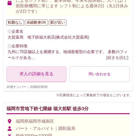
によるシフト制）、夏季休暇、年末年始休暇については門
前医療機関に準じます シフト制による週休2日（丸1日休み
が2日です）
転勤なし
未経験者OK
駅が近い
◇企業名
大賀薬局 地下鉄福大前店(株式会社大賀薬局)
◇企業特徴
九州に70店舗以上を展開する、地域密着型の企業です。 多数のフィ
ールドがある
...
[続きを読む]
求人の詳細を見る
問い合わせる
JOBナンバー：JOB023539
※応募状況によって募集終了の場合もございます。
福岡市営地下鉄七隈線 福大前駅 徒歩3分
福岡県福岡市城南区
パート・アルバイト｜調剤薬局
時給2000〜2200円