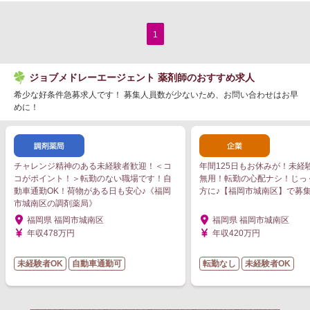
1
ジョブメドレーエージェント 薬剤師のおすすめ求人
希少な好条件急募求人です！ 募集人員数が少ないため、お問い合わせはお早
めに！
チャレンジ精神のある未経験者歓迎！＜コ
年間125日もお休みが！未経
コがポイント！＞転勤のない職場です！自
無用！転勤の心配ナシ！じっ
動車通勤OK！荷物がある日も安心♪《福岡
方に♪【福岡市城南区】で募
市城南区の調剤薬局》
福岡県 福岡市城南区
福岡県 福岡市城南区
年収478万円
年収420万円
未経験者OK
自動車通勤可
転勤なし
未経験者OK