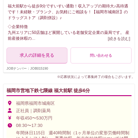
福大前駅から徒歩9分ですいすい通勤！収入アップの期待大♪高待遇
です！未経験・ブランク、お気軽にご相談を！【福岡市城南区】の
ドラッグストア（調剤併設）♪
◇企業特徴
九州エリアに50店舗ほど展開している老舗安定企業の薬局です。 産
前産後休暇の
...
[続きを読む]
求人の詳細を見る
問い合わせる
JOBナンバー：JOB015190
※応募状況によって募集終了の場合もございます。
福岡市営地下鉄七隈線 福大前駅 徒歩6分
福岡県福岡市城南区
正社員｜調剤薬局
年収450〜530万円
08:30〜17:30
年間休日115日 週40時間制（1ヶ月単位の変形労働時間制