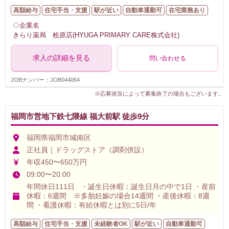
高額給与
住宅手当・支援
駅が近い
自動車通勤可
在宅業務あり
◇企業名
きらり薬局 桧原店(HYUGA PRIMARY CARE株式会社)
求人の詳細を見る
問い合わせる
JOBナンバー：JOB044064
※応募状況によって募集終了の場合もございます。
福岡市営地下鉄七隈線 福大前駅 徒歩9分
福岡県福岡市城南区
正社員｜ドラッグストア（調剤併設）
年収450〜650万円
09:00〜20:00
年間休日111日 ・誕生日休暇：誕生日月の中で1日 ・産前
休暇：6週間 ※多胎妊娠の場合14週間 ・産後休暇：8週
間 ・看護休暇：有給休暇とは別に5日/年
高額給与
住宅手当・支援
未経験者OK
駅が近い
自動車通勤可