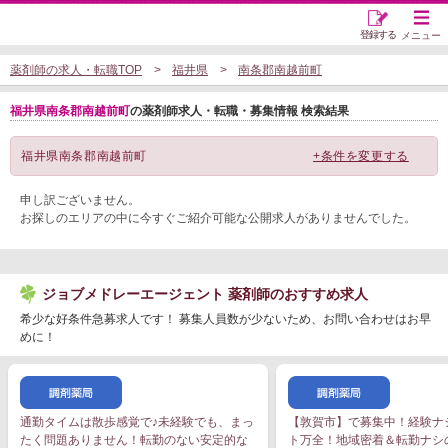
登録する
メニュー
薬剤師の求人・転職TOP
福井県
南条郡南越前町
福井県南条郡南越前町
の薬剤師求人・転職・募集情報 検索結果
福井県南条郡南越前町
+条件を変更する
申し訳ございません。
お探しのエリアの中に今すぐご紹介可能な公開求人がありませんでした。
ジョブメドレーエージェント 薬剤師のおすすめ求人
希少な好条件急募求人です！ 募集人員数が少ないため、お問い合わせはお早
めに！
通勤タイムは散歩感覚で♪未経験でも、まっ
【敦賀市】で募集中！経験ナ
たく問題ありません！転勤のない安定的な
ト万全！地域密着＆転勤ナシ