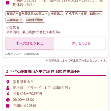
年間休日120日 年末年始休暇（12月31日～1月3日）、夏
期休暇（8月）
高額給与
年間休日120日以上
土日休み
住宅手当・支援
転勤なし
未経験者OK
自動車通勤可
◇企業名
スギ薬局 勝山店(株式会社スギ薬局)
求人の詳細を見る
問い合わせる
JOBナンバー：JOB595208
※応募状況によって募集終了の場合もございます。
えちぜん鉄道勝山永平寺線 勝山駅 自動車4分
福井県勝山市
正社員｜ドラッグストア（調剤併設）
年収428〜703万円
09:00〜18:00
年間休日108日