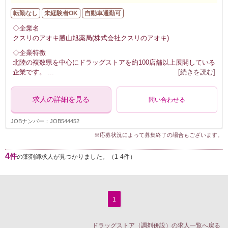
転勤なし
未経験者OK
自動車通勤可
◇企業名
クスリのアオキ勝山旭薬局(株式会社クスリのアオキ)
◇企業特徴
北陸の複数県を中心にドラッグストアを約100店舗以上展開している
企業です。
...
[続きを読む]
求人の詳細を見る
問い合わせる
JOBナンバー：JOB544452
※応募状況によって募集終了の場合もございます。
4
件
の薬剤師求人が見つかりました。（1-4件）
1
ドラッグストア（調剤併設）の求人一覧へ戻る