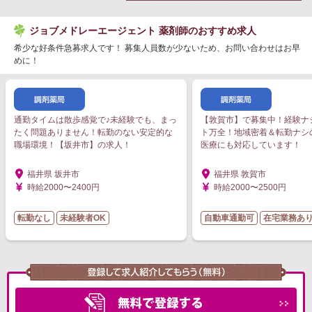
ジョブメドレーエージェント 薬剤師のおすすめ求人
希少な好条件急募求人です！ 募集人員数が少ないため、お問い合わせはお早
めに！
通勤タイムは散歩感覚で♪未経験でも、まっ
【敦賀市】で募集中！経験ナ
たく問題ありません！転勤のない安定的な
ト万全！地域密着＆転勤ナシ
職場環境！【坂井市】の求人！
医療にも対応しています！
福井県 坂井市
福井県 敦賀市
時給2000〜2400円
時給2000〜2500円
転勤なし
未経験者OK
自動車通勤可
在宅業務あ