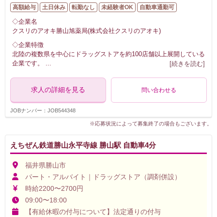
高額給与
土日休み
転勤なし
未経験者OK
自動車通勤可
◇企業名
クスリのアオキ勝山旭薬局(株式会社クスリのアオキ)
◇企業特徴
北陸の複数県を中心にドラッグストアを約100店舗以上展開している
企業です。
...
[続きを読む]
求人の詳細を見る
問い合わせる
JOBナンバー：JOB544348
※応募状況によって募集終了の場合もございます。
えちぜん鉄道勝山永平寺線 勝山駅 自動車4分
福井県勝山市
パート・アルバイト｜ドラッグストア（調剤併設）
時給2200〜2700円
09:00〜18:00
【有給休暇の付与について】法定通りの付与