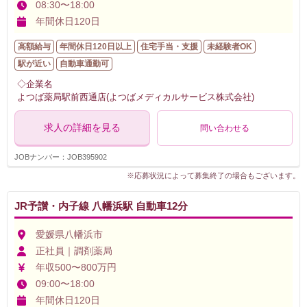
08:30〜18:00
年間休日120日
高額給与
年間休日120日以上
住宅手当・支援
未経験者OK
駅が近い
自動車通勤可
◇企業名
よつば薬局駅前西通店(よつばメディカルサービス株式会社)
求人の詳細を見る
問い合わせる
JOBナンバー：JOB395902
※応募状況によって募集終了の場合もございます。
JR予讃・内子線 八幡浜駅 自動車12分
愛媛県八幡浜市
正社員｜調剤薬局
年収500〜800万円
09:00〜18:00
年間休日120日