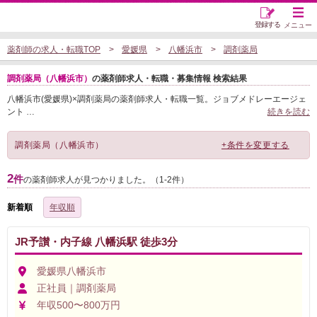
登録する
メニュー
薬剤師の求人・転職TOP
愛媛県
八幡浜市
調剤薬局
調剤薬局（八幡浜市）
の薬剤師求人・転職・募集情報 検索結果
八幡浜市(愛媛県)×調剤薬局の薬剤師求人・転職一覧。ジョブメドレーエージェ
ント
…
続きを読む
調剤薬局（八幡浜市）
+条件を変更する
2
件
の薬剤師求人が見つかりました。（1-2件）
新着順
年収順
JR予讃・内子線 八幡浜駅 徒歩3分
愛媛県八幡浜市
正社員｜調剤薬局
年収500〜800万円