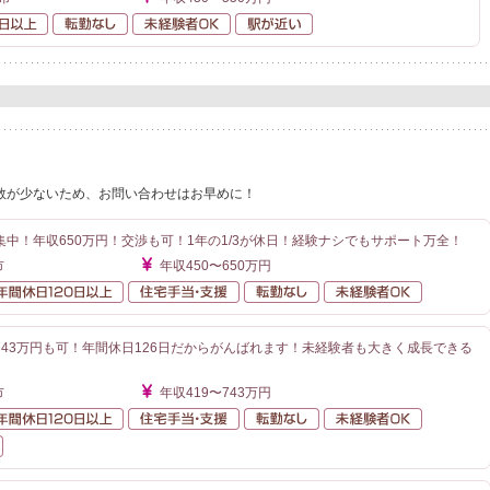
年間休日120日以上
転勤なし
未経験者OK
駅が近い
数が少ないため、お問い合わせはお早めに！
中！年収650万円！交渉も可！1年の1/3が休日！経験ナシでもサポート万全！
市
年収450〜650万円
額給与
年間休日120日以上
住宅手当・支援
転勤なし
未経験者O
743万円も可！年間休日126日だからがんばれます！未経験者も大きく成長できる
市
年収419〜743万円
額給与
年間休日120日以上
住宅手当・支援
転勤なし
未経験者O
在宅業務あり