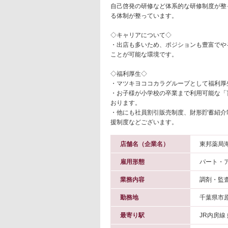
自己啓発の研修など体系的な研修制度が整
る体制が整っています。
◇キャリアについて◇
・出店も多いため、ポジションも豊富でや
ことが可能な環境です。
◇福利厚生◇
・マツキヨココカラグループとして福利厚
・お子様が小学校の卒業まで利用可能な「
おります。
・他にも社員割引販売制度、財形貯蓄紹介
援制度などございます。
店舗名（企業名）
東邦薬局
雇用形態
パート・
業務内容
調剤・監
勤務地
千葉県市
最寄り駅
JR内房線