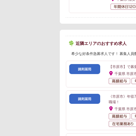
近隣エリアのおすすめ求人
希少な好条件急募求人です！ 募集人員
【市原市】で募集
千葉県 市原
高
《市原市》年収
職場！
千葉県 市原
高