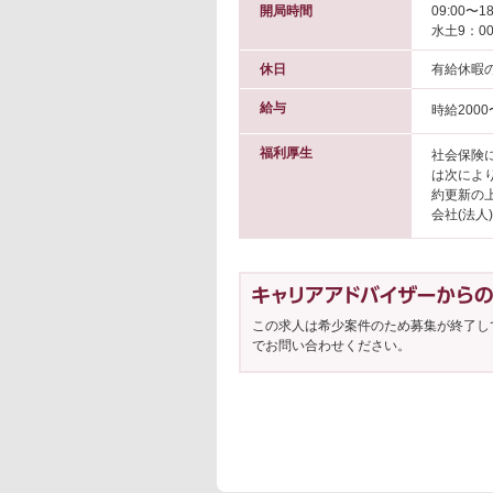
開局時間
09:00〜18
水土9：0
休日
有給休暇
給与
時給2000
福利厚生
社会保険
は次によ
約更新の
会社(法人
この求人は希少案件のため募集が終了し
でお問い合わせください。