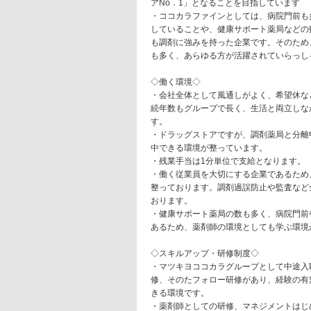
アNo．1」となることを目指しています
・ココカラファインとしては、病院門前も
していることや、健康サポート薬局などの
も調剤に強みを持った企業です。そのため
も多く、あらゆる方が活躍されていらっし
◇働く環境◇
・会社全体として風通しがよく、希望休な
続年数もグループで長く、生活と両立しな
す。
・ドラッグストアですが、調剤薬局と分離
中できる環境が整っています。
・残業手当は1分単位で支給となります。
・働く従業員を大切にする企業であるため
整っております。調剤過誤防止や監査など
おります。
・健康サポート薬局の数も多く、病院門前
あるため、薬剤師の環境としても学ぶ環境
◇スキルアップ・研修制度◇
・マツキヨココカラグループとして中途入
修、そのたフォロー研修があり、経験の有
きる環境です。
・薬剤師としての研修、マネジメントはじ