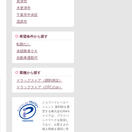
君津市
木更津市
千葉市中央区
茂原市
希望条件から探す
転勤なし
未経験者ＯＫ
自動車通勤可
業種から探す
ドラッグストア（調剤併設）
ドラッグストア（OTCのみ）
ジョブメドレーエー
ジェント 薬剤師を運
営する株式会社RMキ
ャリアは、プライバ
シーマークを取得し
ており、お客さまの
個人情報を適切に管