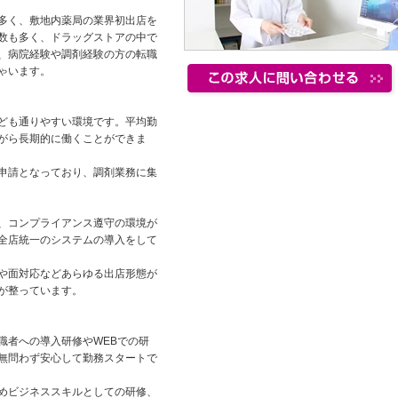
多く、敷地内薬局の業界初出店を
数も多く、ドラッグストアの中で
、病院経験や調剤経験の方の転職
ゃいます。
ども通りやすい環境です。平均勤
がら長期的に働くことができま
申請となっており、調剤業務に集
、コンプライアンス遵守の環境が
全店統一のシステムの導入をして
や面対応などあらゆる出店形態が
が整っています。
職者への導入研修やWEBでの研
無問わず安心して勤務スタートで
めビジネススキルとしての研修、