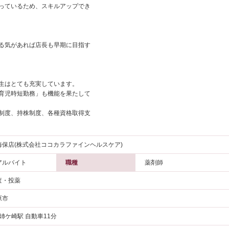
っているため、スキルアップでき
る気があれば店長も早期に目指す
生はとても充実しています。
育児時短勤務」も機能を果たして
制度、持株制度、各種資格取得支
海保店(株式会社ココカラファインヘルスケア)
アルバイト
職種
薬剤師
査・投薬
原市
 姉ケ崎駅 自動車11分