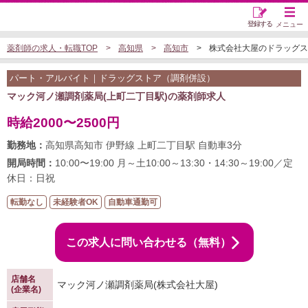
登録する
メニュー
薬剤師の求人・転職TOP
高知県
高知市
株式会社大屋のドラッグストア
パート・アルバイト｜ドラッグストア（調剤併設）
マック河ノ瀬調剤薬局(上町二丁目駅)の薬剤師求人
時給2000〜2500円
勤務地：
高知県高知市 伊野線 上町二丁目駅 自動車3分
開局時間：
10:00〜19:00 月～土10:00～13:30・14:30～19:00／定
休日：日祝
転勤なし
未経験者OK
自動車通勤可
この求人に問い合わせる（無料）
店舗名
マック河ノ瀬調剤薬局(株式会社大屋)
(企業名)