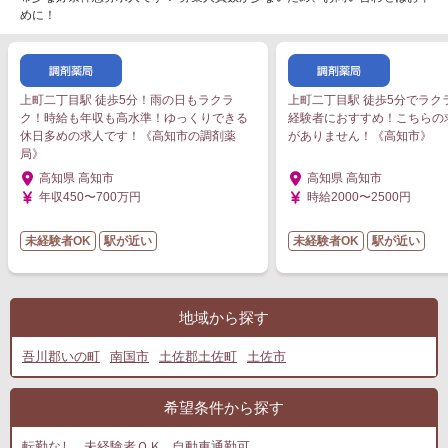
めに！
上町二丁目駅 徒歩5分！雨の日もラクラ
上町二丁目駅 徒歩5分でラク
ク！時給も年収も高水準！ゆっくりできる
経験者におすすめ！こちらの
休日多めの求人です！《高知市の調剤薬
がありません！《高知市》
局》
高知県 高知市
高知県 高知市
年収450〜700万円
時給2000〜2500円
未経験者OK
駅が近い
未経験者OK
駅が近い
地域から探す
吾川郡いの町
南国市
土佐郡土佐町
土佐市
希望条件から探す
転勤なし
未経験者ＯＫ
自動車通勤可