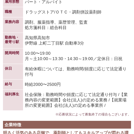
雇用形態
パート・アルバイト
職種
ドラッグストア/ＯＴＣ・調剤併設薬剤師
業務内容
調剤、服薬指導、薬歴管理、監査
処方箋科目：総合科目
勤務地・
高知県高知市
最寄り駅
伊野線 上町二丁目駅 自動車3分
開局時間
10:00〜19:00
月～土10:00～13:30・14:30～19:00／定休日：日祝
休日
有給休暇については、勤務時間/頻度に応じて法定通り
付与
給与
時給2000〜2500円
福利厚生
社会保険：勤務時間や頻度に応じて法定通り付与 /【業
務内容の変更範囲】会社(法人)の定める業務 /【就業場
所の変更範囲】会社(法人)の定める事業所 /
※応募状況によって募集終了の場合もございます。
企業特徴
明るく活気のある店舗で、薬剤師としてもスキルアップが図れる環