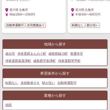
香川県 丸亀市
香川県 丸亀市
時給1800〜2300円
年収450〜600万円
自動車通勤可
在宅業務あり
転勤なし
駅が近い
地域から探す
坂出市
仲多度郡まんのう町
綾歌郡綾川町
善通寺市
仲多度郡多度津町
綾歌郡宇多津町
仲多度郡琴平町
希望条件から探す
転勤なし
未経験者ＯＫ
駅が近い
自動車通勤可
業種から探す
病院