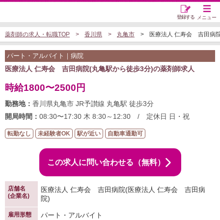
登録する
メニュー
薬剤師の求人・転職TOP
香川県
丸亀市
医療法人 仁寿会 吉田病院の
パート・アルバイト｜病院
医療法人 仁寿会 吉田病院(丸亀駅から徒歩3分)の薬剤師求人
時給1800〜2500円
勤務地：
香川県丸亀市 JR予讃線 丸亀駅 徒歩3分
開局時間：
08:30〜17:30 木 8:30～12:30 / 定休日 日・祝
転勤なし
未経験者OK
駅が近い
自動車通勤可
この求人に問い合わせる（無料）
店舗名
医療法人 仁寿会 吉田病院(医療法人 仁寿会 吉田病
(企業名)
院)
雇用形態
パート・アルバイト