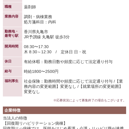
職種
薬剤師
業務内容
調剤・病棟業務
処方箋科目：内科
勤務地・
香川県丸亀市
最寄り駅
JR予讃線 丸亀駅 徒歩3分
開局時間
08:30〜17:30
木 8:30～12:30 / 定休日 日・祝
休日
有給休暇：勤務日数や頻度に応じて法定通り付与
給与
時給1800〜2500円
福利厚生
社会保険：勤務時間や頻度に応じて法定通り付与 /【業
務内容の変更範囲】変更なし /【就業場所の変更範囲】
変更なし
※応募状況によって募集終了の場合もございます。
企業特徴
当法人の特徴
【回復期リハビリテーション病棟】
回復期リハ病棟では、医師をはじめ看護・介護・リハビリ職が連携