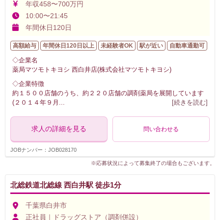
年収458〜700万円
10:00〜21:45
年間休日120日
高額給与
年間休日120日以上
未経験者OK
駅が近い
自動車通勤可
◇企業名
薬局マツモトキヨシ 西白井店(株式会社マツモトキヨシ)
◇企業特徴
約１５００店舗のうち、約２２０店舗の調剤薬局を展開しています
(２０１４年９月
...
[続きを読む]
求人の詳細を見る
問い合わせる
JOBナンバー：JOB028170
※応募状況によって募集終了の場合もございます。
北総鉄道北総線 西白井駅 徒歩1分
千葉県白井市
正社員｜ドラッグストア（調剤併設）