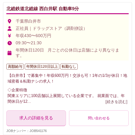
北総鉄道北総線 西白井駅 自動車9分
千葉県白井市
正社員｜ドラッグストア（調剤併設）
年収430〜600万円
09:30〜21:30
年間休日120日 月ごとの公休日は店舗により異なりま
す。
高額給与
年間休日120日以上
転勤なし
【白井市】で募集中！年収600万円！交渉も可！1年の1/3が休日！地
域密着＆転勤ナシの求人！
◇企業特徴
関東エリアに100店舗以上展開している企業です。 就業面では、年
間休日が12
...
[続きを読む]
求人の詳細を見る
問い合わせる
JOBナンバー：JOB541176