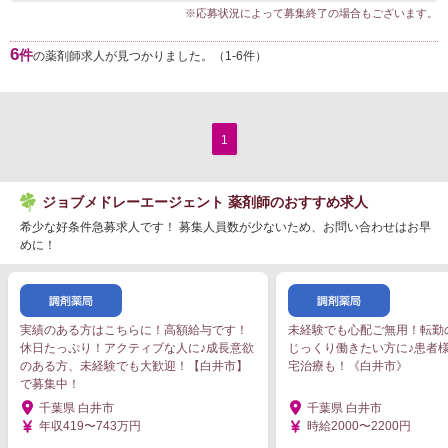
※応募状況によって募集終了の場合もございます。
6
件
の薬剤師求人が見つかりました。（1-6件）
1
ジョブメドレーエージェント 薬剤師のおすすめ求人
希少な好条件急募求人です！ 募集人員数が少ないため、お問い合わせはお早
めに！
実績のある方はこちらに！高額給与です！
未経験でも心配ご無用！転勤
休日たっぷり！アクティブな人に♪成長意欲
じっくり働きたい方に♪患者
のある方、未経験でも大歓迎！【白井市】
宅治療も！《白井市》
で募集中！
千葉県 白井市
千葉県 白井市
年収419〜743万円
時給2000〜2200円