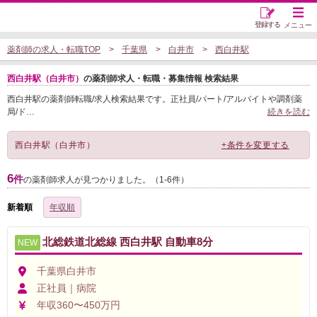
登録する
メニュー
薬剤師の求人・転職TOP
千葉県
白井市
西白井駅
西白井駅（白井市）
の薬剤師求人・転職・募集情報 検索結果
西白井駅の薬剤師転職/求人検索結果です。正社員/パート/アルバイトや調剤薬
局/ド
…
続きを読む
西白井駅（白井市）
+条件を変更する
6
件
の薬剤師求人が見つかりました。（1-6件）
新着順
年収順
北総鉄道北総線 西白井駅 自動車8分
NEW
千葉県白井市
正社員｜病院
年収360〜450万円