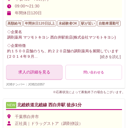
09:00〜21:30
年間休日120日
高額給与
年間休日120日以上
未経験者OK
駅が近い
自動車通勤可
◇企業名
調剤薬局 マツモトキヨシ 西白井駅前店(株式会社マツモトキヨシ)
◇企業特徴
約１５００店舗のうち、約２２０店舗の調剤薬局を展開しています
(２０１４年９月
...
[続きを読む]
求人の詳細を見る
問い合わせる
JOBナンバー：JOB210357
※応募状況によって募集終了の場合もございます。
北総鉄道北総線 西白井駅 徒歩1分
NEW
千葉県白井市
正社員｜ドラッグストア（調剤併設）