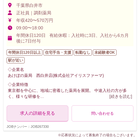
千葉県白井市
正社員｜調剤薬局
年収420〜570万円
09:00〜18:00
年間休日120日 有給休暇：入社時に3日、入社から6カ月
後に7日付与
年間休日120日以上
住宅手当・支援
転勤なし
未経験者OK
駅が近い
◇企業名
あけぼの薬局 西白井店(株式会社アイリスファーマ)
◇企業特徴
東京都を中心に、地域に密着した薬局を展開。 中途入社の方が多
く、様々な研修を
...
[続きを読む]
求人の詳細を見る
問い合わせる
JOBナンバー：JOB267330
※応募状況によって募集終了の場合もございます。