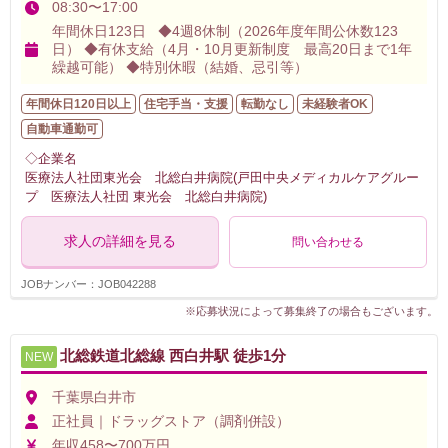
08:30〜17:00
年間休日123日 ◆4週8休制（2026年度年間公休数123
日） ◆有休支給（4月・10月更新制度 最高20日まで1年
繰越可能） ◆特別休暇（結婚、忌引等）
年間休日120日以上
住宅手当・支援
転勤なし
未経験者OK
自動車通勤可
◇企業名
医療法人社団東光会 北総白井病院(戸田中央メディカルケアグルー
プ 医療法人社団 東光会 北総白井病院)
求人の詳細を見る
問い合わせる
JOBナンバー：JOB042288
※応募状況によって募集終了の場合もございます。
北総鉄道北総線 西白井駅 徒歩1分
NEW
千葉県白井市
正社員｜ドラッグストア（調剤併設）
年収458〜700万円