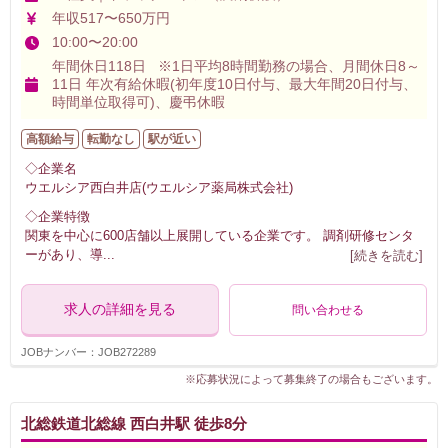
年収517〜650万円
10:00〜20:00
年間休日118日 ※1日平均8時間勤務の場合、月間休日8～
11日 年次有給休暇(初年度10日付与、最大年間20日付与、
時間単位取得可)、慶弔休暇
高額給与
転勤なし
駅が近い
◇企業名
ウエルシア西白井店(ウエルシア薬局株式会社)
◇企業特徴
関東を中心に600店舗以上展開している企業です。 調剤研修センタ
ーがあり、導
...
[続きを読む]
求人の詳細を見る
問い合わせる
JOBナンバー：JOB272289
※応募状況によって募集終了の場合もございます。
北総鉄道北総線 西白井駅 徒歩8分