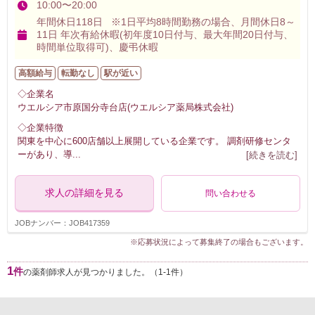
10:00〜20:00
年間休日118日 ※1日平均8時間勤務の場合、月間休日8～
11日 年次有給休暇(初年度10日付与、最大年間20日付与、
時間単位取得可)、慶弔休暇
高額給与
転勤なし
駅が近い
◇企業名
ウエルシア市原国分寺台店(ウエルシア薬局株式会社)
◇企業特徴
関東を中心に600店舗以上展開している企業です。 調剤研修センタ
ーがあり、導
...
[続きを読む]
求人の詳細を見る
問い合わせる
JOBナンバー：JOB417359
※応募状況によって募集終了の場合もございます。
1
件
の薬剤師求人が見つかりました。（1-1件）