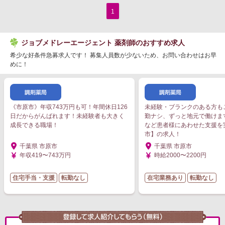
1
ジョブメドレーエージェント 薬剤師のおすすめ求人
希少な好条件急募求人です！ 募集人員数が少ないため、お問い合わせはお早
めに！
《市原市》年収743万円も可！年間休日126
未経験・ブランクのある方も
日だからがんばれます！未経験者も大きく
勤ナシ、ずっと地元で働けま
成長できる職場！
など患者様にあわせた支援を
市】の求人！
千葉県 市原市
千葉県 市原市
年収419〜743万円
時給2000〜2200円
住宅手当・支援
転勤なし
在宅業務あり
転勤なし