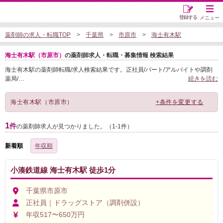
登録する
メニュー
薬剤師の求人・転職TOP
千葉県
市原市
海士有木駅
海士有木駅（市原市）
の薬剤師求人・転職・募集情報 検索結果
海士有木駅の薬剤師転職/求人検索結果です。正社員/パート/アルバイトや調剤
薬局/
…
続きを読む
海士有木駅（市原市）
+条件を変更する
1
件
の薬剤師求人が見つかりました。（1-1件）
新着順
年収順
小湊鉄道線 海士有木駅 徒歩1分
千葉県市原市
正社員｜ドラッグストア（調剤併設）
年収517〜650万円