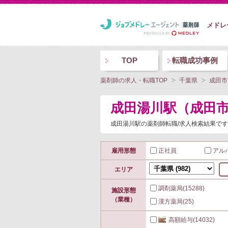
メドレ
TOP
転職成功事例
薬剤師の求人・転職TOP
千葉県
成田市
成田湯川駅（成田
成田湯川駅の薬剤師転職/求人検索結果です
雇用形態
正社員
アル
エリア
調剤薬局
(15288)
施設形態
（業種）
漢方薬局
(25)
高額給与
(14032)