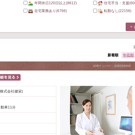
年間休日120日以上
(8612)
住宅手当・支援
(60
在宅業務あり
(6766)
転勤なし
(22156)
新着順
年収順
JOBナンバー：JOB596669
(株式会社健栄)
自動車11分