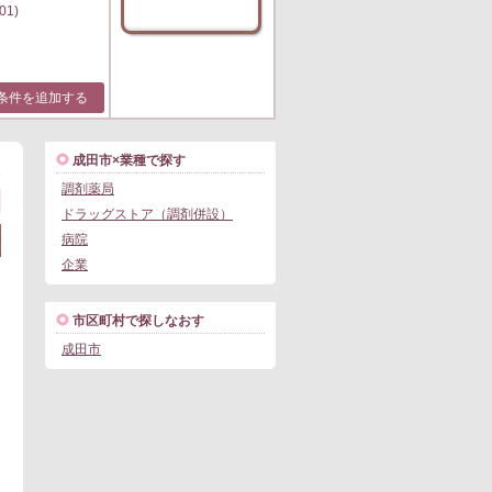
01)
条件を追加する
成田市×業種で探す
1
調剤薬局
ドラッグストア（調剤併設）
病院
企業
市区町村で探しなおす
成田市