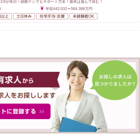
の1/3が休日！経験ナシでもサポート万全！週末は遊んで休む！
市
年収442.032〜564.386万円
年間休日120日以上
土日休み
住宅手当・支援
未経験者OK