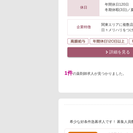
年間休日120日
休日
冬期休暇(3日)／
関東エリアに複数店
企業特徴
日々メリハリをつけ
高額給与
年
詳細を見る
1件
の薬剤師求人が見つかりました。
希少な好条件急募求人です！ 募集人員